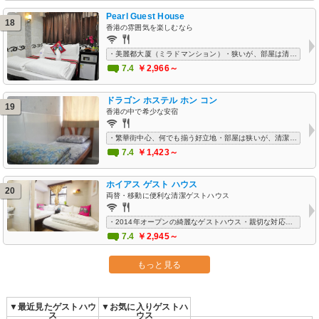
Pearl Guest House
18
香港の雰囲気を楽しむなら
・美麗都大厦（ミラドマンション）・狭いが、部屋は清潔・周りには何でも揃う好立地・Wi-Fiフリー
7.4
￥2,966～
ドラゴン ホステル ホン コン
19
香港の中で希少な安宿
・繁華街中心、何でも揃う好立地・部屋は狭いが、清潔・買い物エリアにも近く遊びたい方向け
7.4
￥1,423～
ホイアス ゲスト ハウス
20
両替・移動に便利な清潔ゲストハウス
・2014年オープンの綺麗なゲストハウス・親切な対応のオーナー・部屋の清掃とタオル交換毎日対応・MTR駅近く便利な立地
7.4
￥2,945～
もっと見る
▼最近見たゲストハウ
▼お気に入りゲストハ
ス
ウス