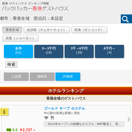
香港 ゲストハウス ランキング情報
都市：香港全域 宿泊日：未設定
香港全域
尖沙咀（チムサーチョイ）
旺角（モンコック）
佐敦（ジョーダン）
全件
0～3千円
3千～6千円
6千円～
(61)
(28)
(29)
(4)
人気順
価格順
評価順
ホテルランキング
香港全域のゲストハウス
ゴールド キープ ホステル
1
中心部の清潔な部屋に滞在
・2013年オープンの綺麗なホステル・MRT駅近く、旺角中心部の便利な立地・安く清潔な施設
8.6
￥2,727～