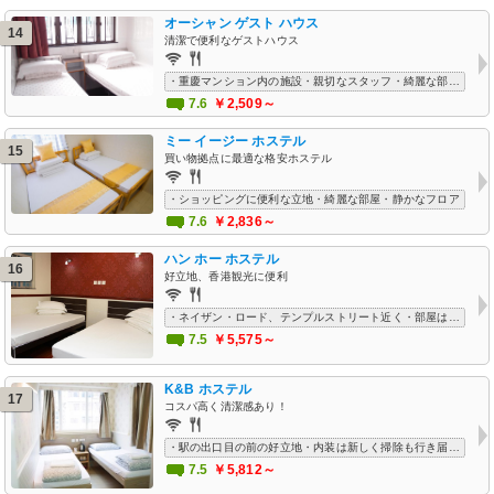
オーシャン ゲスト ハウス
14
清潔で便利なゲストハウス
・重慶マンション内の施設・親切なスタッフ・綺麗な部屋・ロケーションが良い
7.6
￥2,509～
ミー イージー ホステル
15
買い物拠点に最適な格安ホステル
・ショッピングに便利な立地・綺麗な部屋・静かなフロア
7.6
￥2,836～
ハン ホー ホステル
16
好立地、香港観光に便利
・ネイザン・ロード、テンプルストリート近く・部屋は狭いが小綺麗で快適・Wi-Fiフリー
7.5
￥5,575～
K&B ホステル
17
コスパ高く清潔感あり！
・駅の出口目の前の好立地・内装は新しく掃除も行き届いている・Wi-Fiフリー
7.5
￥5,812～