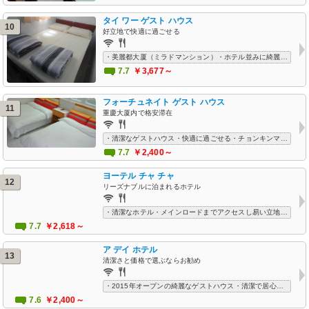
タイ ワー ゲスト ハウス
10
好立地で快適に過ごせる
・美麗都大厦（ミラドマンション）・ホテル並みに綺麗・快適・Wi-Fiフリー
7.7
￥3,677～
フォーチュネイト ゲスト ハウス
11
重慶大厦内で格安滞在
・清潔なゲストハウス・快適に過ごせる・チョンキンマンション内にある施設・ロケーションが良い・リーズナブルな価格
7.7
￥2,400～
ヨーテル チャ チャ
12
リーズナブルに泊まれるホテル
・清潔なホテル・メインロードまでアクセスし易い立地・ロケーションが良い
7.7
￥2,618～
ア デイ ホテル
13
清潔さと価格で選ぶならお勧め
・2015年オープンの綺麗なゲストハウス・清潔で居心地の良い部屋・フレンドリーなスタッフ・抜群のロケーション
7.6
￥2,400～