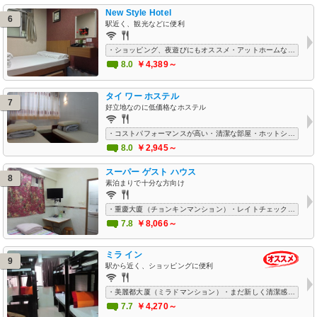
New Style Hotel
6
駅近く、観光などに便利
・ショッピング、夜遊びにもオススメ・アットホームな雰囲気・Wi-Fiフリー
8.0
￥4,389～
タイ ワー ホステル
7
好立地なのに低価格なホステル
・コストパフォーマンスが高い・清潔な部屋・ホットシャワー利用可能・ロケーションが良い
8.0
￥2,945～
スーパー ゲスト ハウス
8
素泊まりで十分な方向け
・重慶大廈（チョンキンマンション）・レイトチェックアウト・部屋は狭いが小綺麗で快適・オーナーは親切
7.8
￥8,066～
ミラ イン
9
駅から近く、ショッピングに便利
・美麗都大厦（ミラドマンション）・まだ新しく清潔感あり、キレイ・とにかく狭い、寝るだけの安宿・トランジットにもオススメ！・Wi-Fiフリー
7.7
￥4,270～