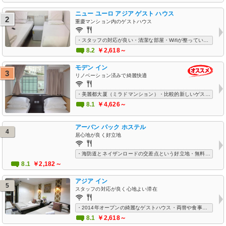
ニュー ユーロ アジア ゲスト ハウス
2
重慶マンション内のゲストハウス
・スタッフの対応が良い・清潔な部屋・Wifiが整っているので快適・魅力的な価格
8.2
￥2,618～
モデン イン
3
リノベーション済みで綺麗快適
・美麗都大厦（ミラドマンション）・比較的新しいゲストハウス・部屋は狭いが清潔・駅も近く、最低限の設備が整っていて観光に便利・セキュリティも安心
8.1
￥4,626～
アーバン パック ホステル
4
居心地が良く好立地
・海防道とネイザンロードの交差点という好立地・無料で利用できるコーヒーメーカーあり快適・Wifiやエアコンがあり快適に過ごせる
8.1
￥2,182～
アジア イン
5
スタッフの対応が良く心地よい滞在
・2014年オープンの綺麗なゲストハウス・両替や食事に便利な立地・バス停目の前で移動に便利・安定したWi-Fi環境
8.1
￥2,618～