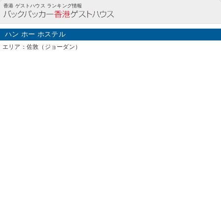
ハン ホー ホステル(佐敦（ジョーダン）)の詳細情報
香港 ゲストハウス ランキング情報
ハン ホー ホステル
エリア：佐敦（ジョーダン）