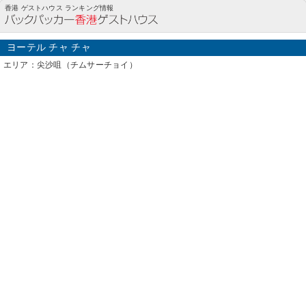
ヨーテル チャ チャ(尖沙咀（チムサーチョイ）)の詳細情報
香港 ゲストハウス ランキング情報
ヨーテル チャ チャ
エリア：尖沙咀（チムサーチョイ）