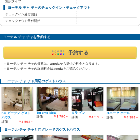
施設タイプ
ヨーテル チャ チャのチェックイン・チェックアウト
チェックイン受付開始
チェックアウト受付開始
ヨーテル チャ チャを予約する
予約する
※ヨーテル チャ チャの価格は、agodaから提供の料金となります。
※ヨーテル チャ チャの詳細料金はagodaをご確認ください。
ヨーテル チャ チャ周辺のゲストハウス
Toronto Motel
ミラ イン
KG ガーデン ゲスト
ユニーク ホテル
評価
￥3,796～
評価
￥4,270～
ハウス
評価
￥4,389～
評価
￥4,508～
ヨーテル チャ チャと同グレードのゲストハウス