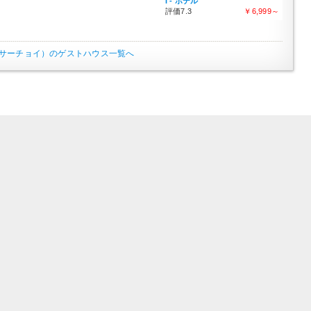
I - ホテル
評価7.3
￥6,999～
サーチョイ）のゲストハウス一覧へ
ド ホステル以外のホテルを検索