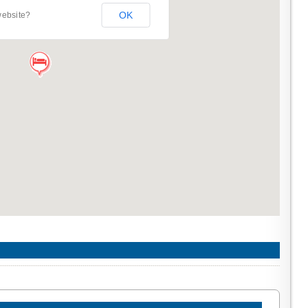
OK
website?