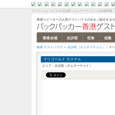
バーツ 両替
バンコク ホテル
パタヤ ホテル
バンコクリピーターブログ
バンコク ゲストハウス/安宿
ソウル ゲストハウス
ソウル ホテル
韓国ウォン 両替
香港ドル 両替
香港 ホテル
マカオ ホテル
香港 ゲストハウス
シンガポールドル 両替
シンガポール ホテル
台湾ドル 両替
台北 ホテル
ベトナム ホテル
ベトナム ゲストハウス
ミャンマー 両替
ヤンゴン ホテル
ペソ 両替
マニラ ホテル
ボラカイ ホテル
ボホール ホテル
セブ ホテル
ルピア 両替
バリ島 ホテル
ジャカルタ ホテル
カトマンズ ホテ
インド ホテル
カンボジア ホテ
クアラルンプール
オーストラリア 
ニュージーランド
中国 ホテル
上海 ホテル
北京 ホテル
バンコク ゲ
ソウル ゲ
香港 ゲス
ベトナム 
カンボジア
ラオス ゲ
マレーシア
ミャンマー
モルデ
ドバイ
グアム
ハワイ
ニュー
S
J
マリゴールド ホステル(尖沙咀（チムサーチョイ）)の詳細情報
香港リピーターの人気ゲストハウスのみをご紹介する
香港全域
尖沙咀
旺角
佐敦
香港 ゲストハウス
＞
尖沙咀（チムサーチョイ）
> マ
マリゴールド ホステル
エリア：尖沙咀（チムサーチョイ）