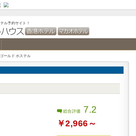
ル
ル
 ホテル
ホテル
 ホテル
ストハウス/安宿
ストハウス
トハウス
ゲストハウス
 ゲストハウス
ストハウス
 ゲストハウス
 ゲストハウス
ィブ ホテル
 ホテル
 ホテル
 ホテル
ヨーク ホテル
東京 ホテル
名古屋 ホテル
大阪 ホテル
札幌 ホテル
沖縄 ホテル
福岡 ホテル
京都 ホテル
apporo hotel
apan Guesthouse
ホテル予約サイト！
リゴールド ホステル
7.2
総合評価
￥2,966～