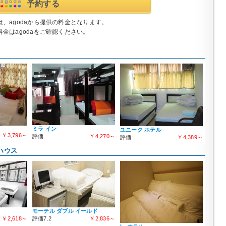
予約する
、agodaから提供の料金となります。
金はagodaをご確認ください。
ミラ イン
ユニーク ホテル
￥3,796～
評価
￥4,270～
評価
￥4,389～
ハウス
モーテル ダブル イールド
￥2,618～
評価7.2
￥2,836～