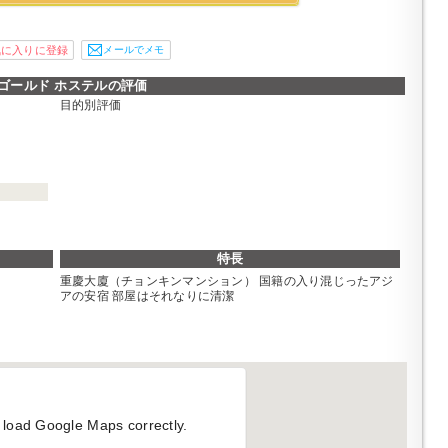
メールでメモ
ゴールド ホステルの評価
目的別評価
特長
重慶大廈（チョンキンマンション） 国籍の入り混じったアジ
アの安宿 部屋はそれなりに清潔
 load Google Maps correctly.