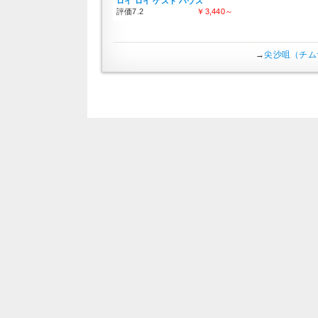
ロイ ロイ ゲスト ハウス
評価7.2
￥3,440～
→
尖沙咀（チム
マリゴール