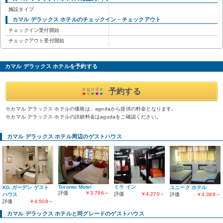
施設タイプ
カマル デラックス ホテルのチェックイン・チェックアウト
チェックイン受付開始
チェックアウト受付開始
カマル デラックス ホテルを予約する
予約する
※カマル デラックス ホテルの価格は、agodaから提供の料金となります。
※カマル デラックス ホテルの詳細料金はagodaをご確認ください。
カマル デラックス ホテル周辺のゲストハウス
Toronto Motel
ミラ イン
KG ガーデン ゲスト
ユニーク ホテル
評価
￥3,796～
評価
￥4,270～
ハウス
評価
￥4,389～
評価
￥4,508～
カマル デラックス ホテルと同グレードのゲストハウス