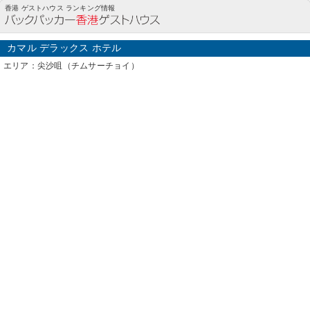
カマル デラックス ホテル(尖沙咀（チムサーチョイ）)の詳細情報
香港 ゲストハウス ランキング情報
カマル デラックス ホテル
エリア：尖沙咀（チムサーチョイ）