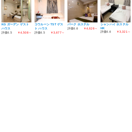
KG ガーデン ゲスト
パーク ホステル
シャンハイ ホステル
コウルーン TST ゲス
HK
ハウス
評価6.6
￥4,626～
ト ハウス
評価6.6
￥3,321～
評価6.5
￥4,508～
評価6.5
￥3,677～