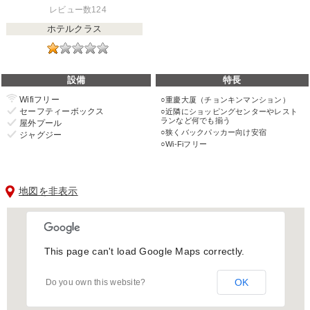
レビュー数124
ホテルクラス
設備
特長
Wifiフリー
重慶大厦（チョンキンマンション）
セーフティーボックス
近隣にショッピングセンターやレスト
ランなど何でも揃う
屋外プール
狭くバックパッカー向け安宿
ジャグジー
Wi-Fiフリー
地図を非表示
This page can't load Google Maps correctly.
OK
Do you own this website?