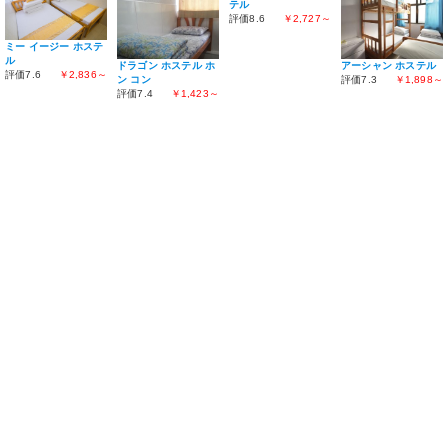
テル
評価8.6
￥2,727～
ミー イージー ホステ
ル
ドラゴン ホステル ホ
アーシャン ホステル
評価7.6
￥2,836～
ン コン
評価7.3
￥1,898～
評価7.4
￥1,423～