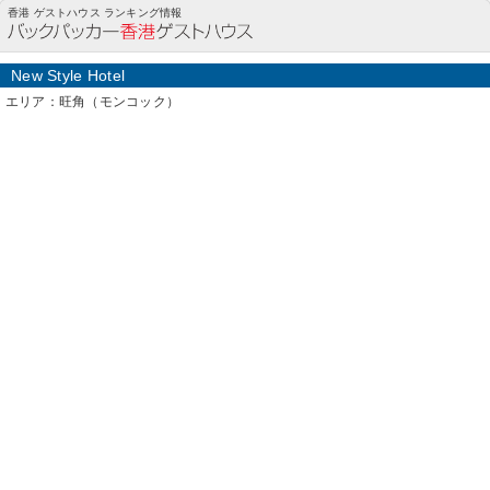
New Style Hotel(旺角（モンコック）)の詳細情報
香港 ゲストハウス ランキング情報
New Style Hotel
エリア：旺角（モンコック）