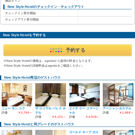
施設タイプ
New Style Hotelのチェックイン・チェックアウト
チェックイン受付開始
チェックアウト受付開始
New Style Hotelを予約する
予約する
※New Style Hotelの価格は、agodaから提供の料金となります。
※New Style Hotelの詳細料金はagodaをご確認ください。
New Style Hotel周辺のゲストハウス
ニュー モン コク
ザ ロイヤル パレス ホ
エイチ ケー コマーシ
アーシャン ホステル
評価
￥3,796～
テル
ャル
評価
￥1,898～
評価
￥4,152～
評価
￥4,508～
New Style Hotelと同グレードのゲストハウス
ゴールド キープ ホス