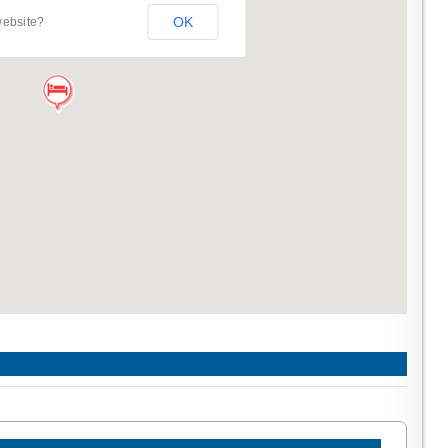
OK
website?