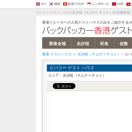
バーツ 両替
バンコク ホテル
パタヤ ホテル
バンコクリピーターブログ
バンコク ゲストハウス/安宿
ソウル ゲストハウス
ソウル ホテル
韓国ウォン 両替
香港ドル 両替
香港 ホテル
マカオ ホテル
香港 ゲストハウス
シンガポールドル 両替
シンガポール ホテル
台湾ドル 両
台北 ホテル
ベ
ベ
ビバリー ゲスト ハウス(尖沙咀（チムサーチョイ）)の詳細情報
香港リピーターの人気ゲストハウスのみをご紹介する
香港全域
尖沙咀
旺角
佐敦
香港 ゲストハウス
＞
尖沙咀（チムサーチョイ）
> ビ
ビバリー ゲスト ハウス
エリア：尖沙咀（チムサーチョイ）