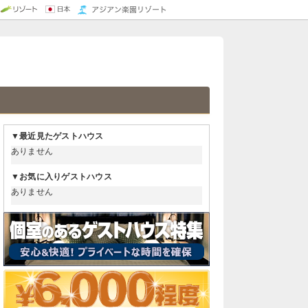
ハウス/安宿
ウス
ス
ハウス
トハウス
ウス
トハウス
トハウス
モルディブ ホテル
ドバイ ホテル
グアム ホテル
ハワイ ホテル
ニューヨーク ホテル
東京 ホテル
名古屋 ホテル
大阪 ホテル
札幌 ホテル
沖縄 ホテル
福岡 ホテル
京都 ホテル
Sapporo hotel
Japan Guesthouse
▼最近見たゲストハウス
ありません
▼お気に入りゲストハウス
ありません