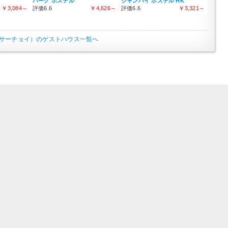
パーク ホステル
シャンハイ ホステル HK
￥3,084～
評価6.6
￥4,626～
評価6.6
￥3,321～
サーチョイ）のゲストハウス一覧へ
スト ハウス以外のホテルを検索