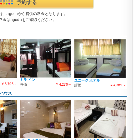
予約する
は、agodaから提供の料金となります。
料金はagodaをご確認ください。
ミラ イン
ユニーク ホテル
￥3,796～
評価
￥4,270～
評価
￥4,389～
トハウス