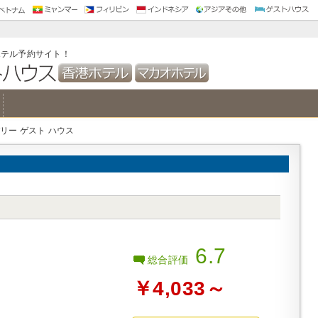
替
ミャンマー 両替
ヤンゴン ホテル
ペソ 両替
マニラ ホテル
ボラカイ ホテル
ボホール ホテル
セブ ホテル
ルピア 両替
バリ島 ホテル
ジャカルタ ホテル
カトマンズ ホテル
インド ホテル
カンボジア ホテル
クアラルンプール ホテル
オーストラリア ホテル
ニュージーランド ホテル
中国 ホテル
上海 ホテル
北京 ホテル
バンコク ゲスト
ソウル ゲストハ
香港 ゲストハウ
ベトナム ゲスト
カンボジア ゲス
ラオス ゲストハ
マレーシア ゲス
ミャンマー ゲス
トナム ホテル
トナム ゲストハウス
ホテル予約サイト！
バリー ゲスト ハウス
6.7
総合評価
￥4,033～