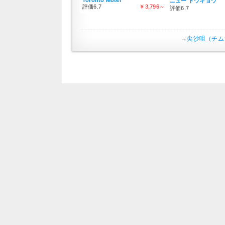
ニュー トウキョウ
評価6.7
￥3,796～
評価6.7
→
尖沙咀（チム
ビバリー ゲ