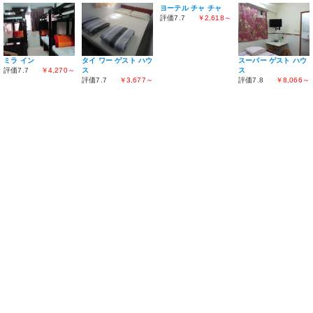
ヨーテル チャ チャ
評価7.7
￥2,618～
ミラ イン
スーパー ゲスト ハウ
タイ ワー ゲスト ハウ
評価7.7
￥4,270～
ス
ス
評価7.8
￥8,066～
評価7.7
￥3,677～