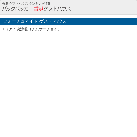
フォーチュネイト ゲスト ハウス(尖沙咀（チムサーチョイ）)の詳細情報
香港 ゲストハウス ランキング情報
フォーチュネイト ゲスト ハウス
エリア：尖沙咀（チムサーチョイ）