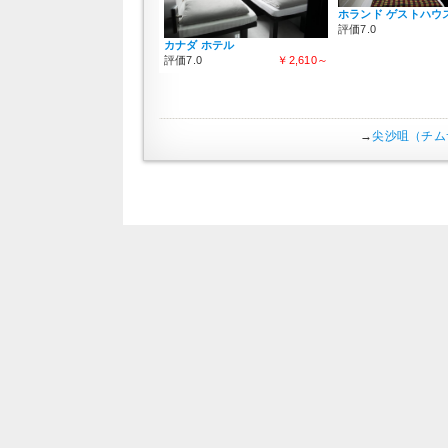
ホランド ゲストハウ
評価7.0
カナダ ホテル
評価7.0
￥2,610～
→
尖沙咀（チム