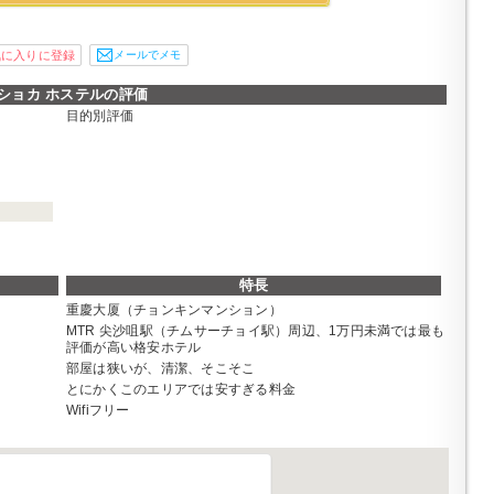
メールでメモ
ショカ ホステルの評価
目的別評価
特長
重慶大厦（チョンキンマンション）
MTR 尖沙咀駅（チムサーチョイ駅）周辺、1万円未満では最も
評価が高い格安ホテル
部屋は狭いが、清潔、そこそこ
とにかくこのエリアでは安すぎる料金
Wifiフリー