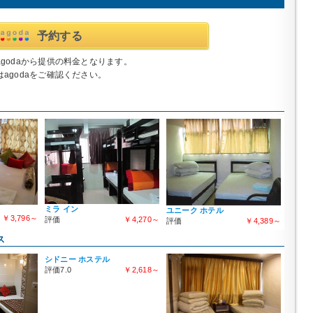
予約する
godaから提供の料金となります。
agodaをご確認ください。
ミラ イン
ユニーク ホテル
￥3,796～
評価
￥4,270～
評価
￥4,389～
ス
シドニー ホステル
評価7.0
￥2,618～