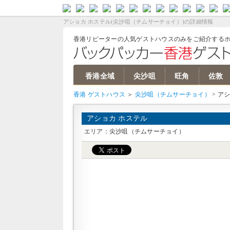
バーツ 両替
バンコク ホテル
パタヤ ホテル
バンコクリピーターブログ
バンコク ゲストハウス/安宿
ソウル ゲストハウス
ソウル ホテル
韓国ウォン 両替
香港ドル 両替
香港 ホテル
マカオ ホテル
香港 ゲストハウス
シンガポールドル 両替
シンガポール ホテル
台湾ドル 両替
台北 ホテル
ベトナム ホテル
ベトナム ゲストハウス
ミャンマー 両替
ヤンゴン ホテル
ペソ 両替
マニラ ホテル
ボラカイ ホテル
ボホール ホテル
セブ ホテル
ルピア 両替
バリ島 ホテル
ジャカルタ ホテル
カトマンズ ホテ
インド ホテル
カンボジア ホテ
クアラルンプール
オーストラリア 
ニュージーランド
中国 ホテル
上海 ホテル
北京 ホテル
バンコク ゲ
ソウル ゲ
香港 ゲス
ベトナム 
カンボジア
ラオス ゲ
マレーシア
ミャンマー
モルデ
ドバイ
グアム
ハワイ
ニュー
S
J
アショカ ホステル(尖沙咀（チムサーチョイ）)の詳細情報
香港リピーターの人気ゲストハウスのみをご紹介する
香港全域
尖沙咀
旺角
佐敦
香港 ゲストハウス
＞
尖沙咀（チムサーチョイ）
> ア
アショカ ホステル
エリア：尖沙咀（チムサーチョイ）