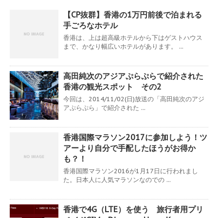
【CP抜群】香港の1万円前後で泊まれる
手ごろなホテル
香港は、上は超高級ホテルから下はゲストハウス
まで、かなり幅広いホテルがあります。 ...
高田純次のアジアぷらぷらで紹介された
香港の観光スポット その2
今回は、2014/11/02(日)放送の「高田純次のアジ
アぷらぷら」で紹介された ...
香港国際マラソン2017に参加しよう！ツ
アーより自分で手配したほうがお得か
も？！
香港国際マラソン2016が1月17日に行われまし
た。日本人に人気マラソンなのでの ...
香港で4G（LTE）を使う 旅行者用プリ