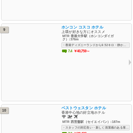
ホンコン コスコ ホテル
9
上環が好きな方にオススメ
MTR 香港大学駅（ホンコンダイガ
ク）:376m
・香港ディズニーランドから9.52キロ・静かで清潔で安心できる・香港のホテルの中では格安でコストパフォーマンスに優れている
7.4
￥40,759～
ベストウェスタン ホテル
10
香港中心地の好立地ホテル
MTR 西営盤駅（セイエイバン）:187m
・スタッフの対応良い・新しく清潔感のある客室・香港島ウェストにあるリーズナブルなホテル・屋外プール有り・空港送迎もあり出張にも人気・MTR上環駅（シェエン・ウォン駅）11分