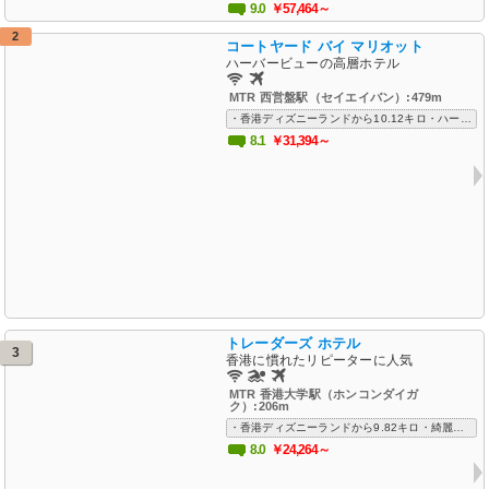
9.0
￥57,464～
2
コートヤード バイ マリオット
ハーバービューの高層ホテル
MTR 西営盤駅（セイエイバン）:479m
・香港ディズニーランドから10.12キロ・ハーバービュー・部屋は広く清潔感あり綺麗・高階層の部屋からの香港島ウェストの夜景は美しい・丁寧で明るいスタッフの対応・MTR 上環駅（シェエン・ウォン駅）まで1.3km
8.1
￥31,394～
トレーダーズ ホテル
3
香港に慣れたリピーターに人気
MTR 香港大学駅（ホンコンダイガ
ク）:206m
・香港ディズニーランドから9.82キロ・綺麗で快適なホテル、屋外プール有り・親切でフレンドリーなスタッフ・香港島ウェストのショップや市場がホテル周辺にあり・Wi-Fi 無料、空港送迎対応
8.0
￥24,264～