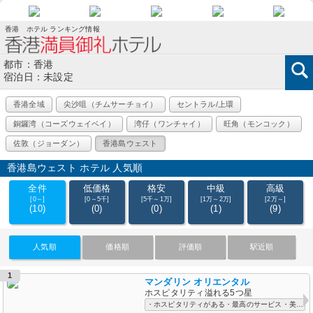
香港 ホテル ランキング情報
都市：香港
宿泊日：未設定
香港全域
尖沙咀（チムサーチョイ）
セントラル/上環​
銅鑼湾（コーズウェイベイ）
湾仔（ワンチャイ）
旺角（モンコック）
佐敦（ジョーダン）
香港島ウェスト
香港島ウェスト ホテル 人気順
全件
低価格
格安
中級
高級
[0～]
[0～5千]
[5千～1万]
[1万～2万]
[2万～]
(10)
(0)
(0)
(1)
(9)
人気順
価格順
評価順
駅近順
1
マンダリン オリエンタル
ホスピタリティ溢れる5つ星
・ホスピタリティがある・最高のサービス・美容室が併設・日本人スタッフ常駐・綺麗な客室