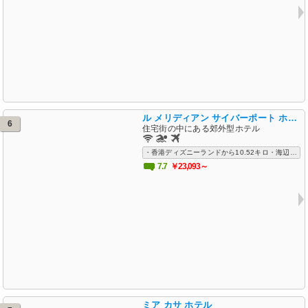
ル メリディアン サイバーポート ホテル
6
住宅街の中にある郊外型ホテル
・香港ディズニーランドから10.52キロ・海辺に近い清潔で便利な近代的ホテル・繁華街からは離れていて、静かに過ごしたい人向け
7.7
￥23,093～
ミア カサ ホテル