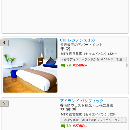
CHI レジデンス 138
4
景観最高のアパートメント
MTR 西営盤駅（セイエイバン）:324m
・香港ディズニーランドから10.54キロ・部屋からの景観（ハーバービュー）は最高・広く清潔で機能的な客室・MTR 上環駅（シェエン・ウォン駅）近い・親切なスタッフ・Wi-Fi 無料
7.9
￥15,802～
アイランド パシフィック
5
香港島ウェスト観光・出張に最適
MTR 西営盤駅（セイエイバン）:328m
・清潔な客室・MTR上環駅（シェエン・ウォン駅） 最寄・屋外プール有り・対応良く英語堪能なスタッフ・香港駅まで無料シャトルバス、空港送迎ありで出張にも便利・Wi-Fi 無料
7.9
￥27,669～