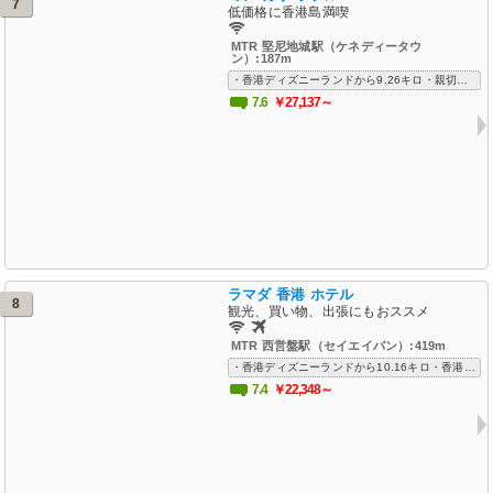
7
低価格に香港島満喫
MTR 堅尼地城駅（ケネディータウ
ン）:187m
・香港ディズニーランドから9.26キロ・親切なスタッフ・新しく清潔な客室・周辺にローカルフードが楽しめる店多数・リーズナブルな価格・Wi-Fi 無料
7.6
￥27,137～
ラマダ 香港 ホテル
8
観光、買い物、出張にもおススメ
MTR 西営盤駅（セイエイバン）:419m
・香港ディズニーランドから10.16キロ・香港ではリーズナブルなのに広い客室・周辺にコンビニ、レストラン有・コスパ良い・香港島ウェスト観光、ショッピングに最適な立地・Wi-Fi 無料、空港送迎対応で出張にもおおすすめ
7.4
￥22,348～