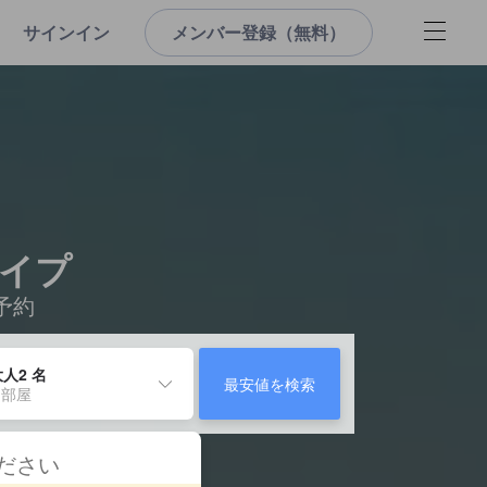
サインイン
メンバー登録（無料）
タイプ
予約
人2 名
最安値を検索
 部屋
ください