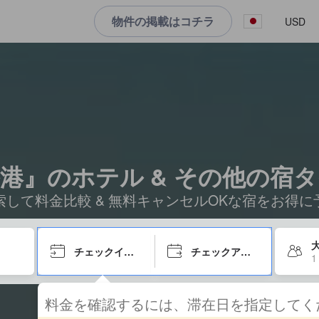
物件の掲載はコチラ
USD
港』のホテル & その他の宿
索して料金比較 & 無料キャンセルOKな宿をお得に
大
チェックイン日
チェックアウト日
1
料金を確認するには、滞在日を指定して