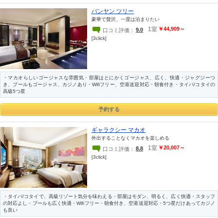
バンヤン ツリー
豪華で贅沢、一度は泊まりたい
1室
￥44,909～
9.0
口コミ評価：
[3click]
・マカオらしいゴージャスな雰囲気・部屋はとにかくゴージャス、広く、快適・ジャグジーつ
き、プールもゴージャス、カジノあり・Wifiフリー、空港送迎対応・朝食付き・タイパ/コタイの
高級5つ星
ギャラクシー マカオ
外出することなくマカオを楽しめる
1室
￥20,007～
8.8
口コミ評価：
[3click]
・タイパ/コタイで、高級リゾート気分を味わえる・部屋はモダン、明るく、広く快適・スタッフ
の対応よし・プールも広く快適・Wifiフリー・朝食付き、空港送迎対応・5つ星だけあってカジノ
も良い