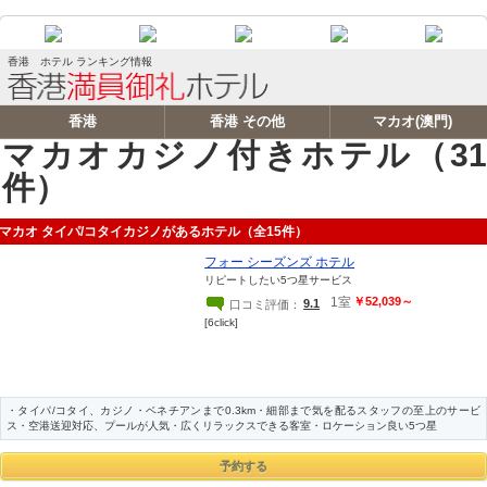
香港 ホテル ランキング情報
香港
香港 その他
マカオ(澳門)
マカオカジノ付きホテル（31
件）
マカオ タイパ/コタイカジノがあるホテル（全15件）
フォー シーズンズ ホテル
リピートしたい5つ星サービス
1室
￥52,039～
9.1
口コミ評価：
[6click]
・タイパ/コタイ、カジノ・ベネチアンまで0.3km・細部まで気を配るスタッフの至上のサービ
ス・空港送迎対応、プールが人気・広くリラックスできる客室・ロケーション良い5つ星