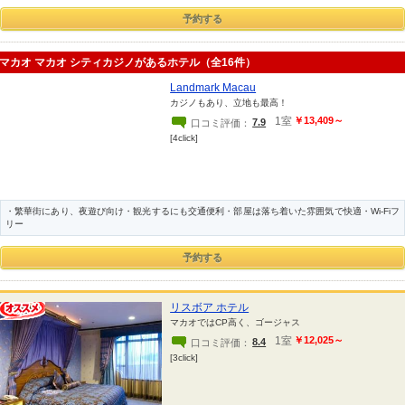
マカオ マカオ シティカジノがあるホテル（全16件）
Landmark Macau
カジノもあり、立地も最高！
1室
￥13,409～
7.9
口コミ評価：
[4click]
・繁華街にあり、夜遊び向け・観光するにも交通便利・部屋は落ち着いた雰囲気で快適・Wi-Fiフ
リー
リスボア ホテル
マカオではCP高く、ゴージャス
1室
￥12,025～
8.4
口コミ評価：
[3click]