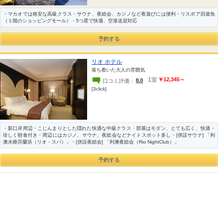
・マカオでは格安な高級クラス・サウナ、夜総会、カジノなど夜遊びには便利・リスボア回遊魚
（１階のショッピングモール）・5つ星で快適、空港送迎対応
リオ ホテル
落ち着いた大人の雰囲気
1室
￥12,345～
8.0
口コミ評価：
[3click]
・新口岸周辺・こじんまりとした隠れた快適な中級クラス・部屋はモダン、とても広く、快適・
珍しく朝食付き・周辺にはカジノ、サウナ、夜総会などナイトスポット多し・[併設サウナ] 「利
澳水療芬蘭浴（リオ・スパ）」・[併設夜総会] 「利澳夜総会（Rio NightClub）」