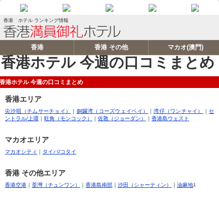
香港 ホテル ランキング情報
香港
香港 その他
マカオ(澳門)
香港ホテル 今週の口コミまとめ
香港ホテル 今週の口コミまとめ
香港エリア
尖沙咀（チムサーチョイ）
｜
銅鑼湾（コーズウェイベイ）
｜
湾仔（ワンチャイ）
｜
セ
ントラル/上環
｜
旺角（モンコック）
｜
佐敦（ジョーダン）
｜
香港島ウェスト
マカオエリア
マカオシティ
｜
タイパ/コタイ
香港 その他エリア
香港空港
｜
荃灣（チュンワン）
｜
香港島南部
｜
沙田（シャーティン）
｜
油麻地
ｽ