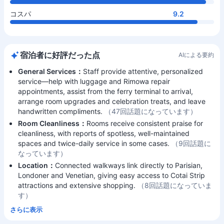
コスパ
9.2
宿泊者に好評だった点
AIによる要約
General Services：
Staff provide attentive, personalized
service—help with luggage and Rimowa repair
appointments, assist from the ferry terminal to arrival,
arrange room upgrades and celebration treats, and leave
handwritten compliments.
（47回話題になっています）
Room Cleanliness：
Rooms receive consistent praise for
cleanliness, with reports of spotless, well-maintained
spaces and twice-daily service in some cases.
（9回話題に
なっています）
Location：
Connected walkways link directly to Parisian,
Londoner and Venetian, giving easy access to Cotai Strip
attractions and extensive shopping.
（8回話題になっていま
す）
さらに表示