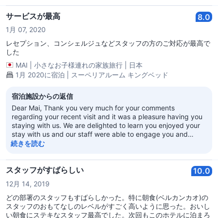
サービスが最高
8.0
1月 07, 2020
レセプション、コンシェルジュなどスタッフの方のご対応が最高で
した
MAI
|
小さなお子様連れの家族旅行
|
日本
1月 2020に宿泊 | スーペリアルーム キングベッド
宿泊施設からの返信
Dear Mai, Thank you very much for your comments
regarding your recent visit and it was a pleasure having you
staying with us. We are delighted to learn you enjoyed your
stay with us and our staff were able to engage you and
provide you with a memorable experience. It will be our
続きを読む
pleasure to share your praises with the entire team of staff to
enjoy. After all, there is no better motivation than your words
of praise for a job well-done. Again we value and appreciate
スタッフがすばらしい
10.0
your patronage and look forward to the opportunity of
12月 14, 2019
welcoming you back in the not too distant future. Sincerely,
Vikram K Reddy Regional Vice President & General Manager
どの部署のスタッフもすばらしかった。特に朝食(ベルカンカオ)の
スタッフのおもてなしのレベルがすごく高いように思った。おいし
い朝食にステキなスタッフ最高でした。次回もこのホテルに泊まろ