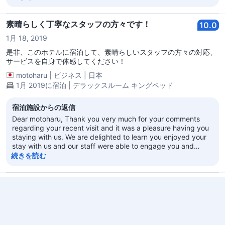
your praises with the entire team of staff to enjoy. After all,
there is no better motivation than your words of praise for a
job well-done. Meanwhile, thank you for your comments
素晴らしく丁寧なスタッフの方々です！
10.0
regarding our bedding. Next time when you shall stay with
1月 18, 2019
us again, please feel free to inform us your pillow and
mattress preference so we can ensure you have a perfect
是非、このホテルに宿泊して、素晴らしいスタッフの方々の対応、
sleep experience with us. Again, we value and appreciate
サービスを自身で体感してください！
your patronage of Four Seasons Hotels and Resorts. We look
motoharu
|
ビジネス
|
日本
forward to the opportunity of welcoming you back in the not
1月 2019に宿泊 | デラックスルーム キングベッド
too distant future. Sincerely, Kris Kaminsky General Manager
宿泊施設からの返信
Dear motoharu, Thank you very much for your comments
regarding your recent visit and it was a pleasure having you
staying with us. We are delighted to learn you enjoyed your
stay with us and our staff were able to engage you and
provide you with a memorable experience. It will be our
続きを読む
pleasure to share your praises with the entire team of staff to
enjoy. After all, there is no better motivation than your words
of praise for a job well-done. Again, we value and appreciate
綺麗で大きくて場所も良い
10.0
your patronage of Four Seasons Hotels and Resorts. We look
4月 02, 2018
forward to the opportunity of welcoming you back in the not
too distant future. Sincerely, Kris Kaminsky General Manager
とても綺麗。朝食は美味しかったです。是非また活用したいホテ
ル。