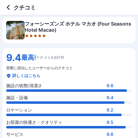
5 out of 5 stars
施設の状態/清潔さ
施設・設備
ロケーション
お部屋の快適さ・クオリティ
サービス
コスパ
クチコミ
フォーシーズンズ ホテル マカオ (Four Seasons
Hotel Macao)
9.4
最高!
クチコミ4,927件
実際に宿泊したユーザーからのクチコミ
詳しくはこちら
施設の状態/清潔さ
9.6
施設・設備
9.4
ロケーション
9.2
お部屋の快適さ・クオリティ
9.5
サービス
9.6