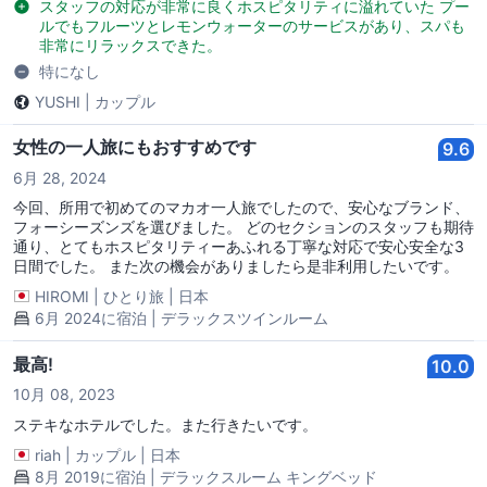
opportunity of welcoming you back in the not too distant
スタッフの対応が非常に良くホスピタリティに溢れていた プー
future. Sincerely, Vikram K Reddy Regional Vice President &
ルでもフルーツとレモンウォーターのサービスがあり、スパも
General Manager
非常にリラックスできた。
特になし
YUSHI
|
カップル
女性の一人旅にもおすすめです
9.6
6月 28, 2024
今回、所用で初めてのマカオ一人旅でしたので、安心なブランド、
フォーシーズンズを選びました。 どのセクションのスタッフも期待
通り、とてもホスピタリティーあふれる丁寧な対応で安心安全な3
日間でした。 また次の機会がありましたら是非利用したいです。
HIROMI
|
ひとり旅
|
日本
6月 2024に宿泊 | デラックスツインルーム
最高!
10.0
10月 08, 2023
ステキなホテルでした。また行きたいです。
riah
|
カップル
|
日本
8月 2019に宿泊 | デラックスルーム キングベッド