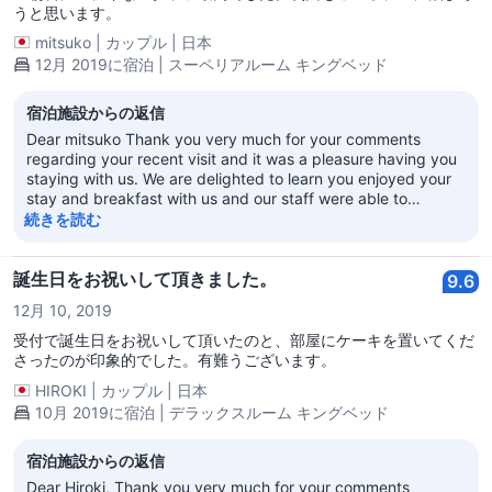
うと思います。
mitsuko
|
カップル
|
日本
12月 2019に宿泊 | スーペリアルーム キングベッド
宿泊施設からの返信
Dear mitsuko Thank you very much for your comments
regarding your recent visit and it was a pleasure having you
staying with us. We are delighted to learn you enjoyed your
stay and breakfast with us and our staff were able to
engage you and provide you with a memorable experience.
続きを読む
It will be our pleasure to share your praises with the
Belcancao team as well as with the entire team of staff to
enjoy. After all, there is no better motivation than your words
誕生日をお祝いして頂きました。
9.6
of praise for a job well-done. Again we value and appreciate
12月 10, 2019
your patronage of Four Seasons Hotels and Resorts. We look
forward to the opportunity of welcoming you back in the not
受付で誕生日をお祝いして頂いたのと、部屋にケーキを置いてくだ
too distant future. Sincerely, Vikram K Reddy Regional Vice
さったのが印象的でした。有難うございます。
President & General Manager
HIROKI
|
カップル
|
日本
10月 2019に宿泊 | デラックスルーム キングベッド
宿泊施設からの返信
Dear Hiroki, Thank you very much for your comments