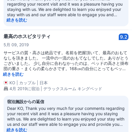
regarding your recent visit and it was a pleasure having you
staying with us. We are delighted to learn you enjoyed your
stay with us and our staff were able to engage you and
provide you with a memorable experience. It will be our
続きを読む
pleasure to share your praises with the entire team of staff to
enjoy. After all, there is no better motivation than your words
of praise for a job well-done. Again we value and appreciate
最高のホスピタリティ
9.2
your patronage and look forward to the opportunity of
5月 09, 2019
welcoming you back in the not too distant future. Sincerely,
Vikram K Reddy Regional Vice President & General Manager
サービスの質・高さは絶品です。名前を把握頂いて、最高のおもて
なしを頂きました。 一流中の一流のおもてなしでした。ありがとう
ございました。 少し自分に合わなかったのは、ベッドの高さと掛布
団の重さ・まくらの柔らかさです。168㎝の自分にとってもベッド
が高すぎる気がするのと、布団がずしっと重く、まくらが柔らかす
続きを読む
ぎなのは自分好みではありませんでした。ただ、この時は一時体調
KO
|
カップル
|
日本
を崩していたので、そのせいもあったかもしれません。 とにかく、
4月 2019に宿泊 | デラックスルーム キングベッド
また宿泊したいホテルです。
宿泊施設からの返信
Dear KO, Thank you very much for your comments regarding
your recent visit and it was a pleasure having you staying
with us. We are delighted to learn you enjoyed your stay with
us and our staff were able to engage you and provide you
with a memorable experience. It will be our pleasure to share
続きを読む