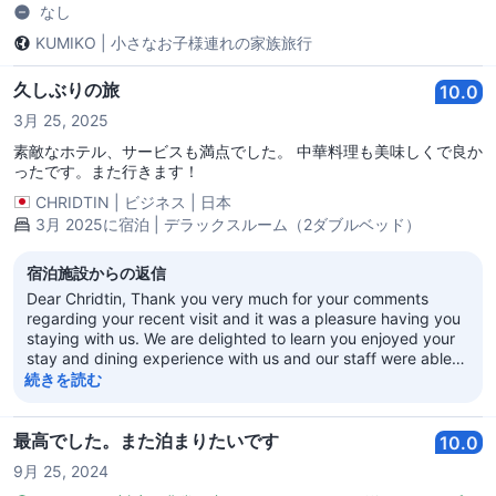
なし
KUMIKO
|
小さなお子様連れの家族旅行
久しぶりの旅
10.0
3月 25, 2025
素敵なホテル、サービスも満点でした。 中華料理も美味しくで良か
ったです。また行きます！
CHRIDTIN
|
ビジネス
|
日本
3月 2025に宿泊 | デラックスルーム（2ダブルベッド）
宿泊施設からの返信
Dear Chridtin, Thank you very much for your comments
regarding your recent visit and it was a pleasure having you
staying with us. We are delighted to learn you enjoyed your
stay and dining experience with us and our staff were able
to engage you and provide you with a memorable
続きを読む
experience. It will be our pleasure to share your praises with
the entire team of staff to enjoy. After all, there is no better
motivation than your words of praise for a job well-done.
最高でした。また泊まりたいです
10.0
Again we value and appreciate your patronage of Four
9月 25, 2024
Seasons Hotels and Resorts. We look forward to the