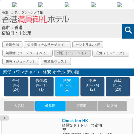
香港 ホテル ランキング情報
都市：香港
宿泊日：未設定
香港全域
尖沙咀（チムサーチョイ）
セントラル/上環​
銅鑼湾（コーズウェイベイ）
湾仔（ワンチャイ）
旺角（モンコック）
佐敦（ジョーダン）
香港島ウェスト
湾仔（ワンチャイ） 格安 ホテル 安い順
全件
低価格
格安
中級
高級
[0～]
[0～5千]
[5千～1万]
[1万～2万]
[2万～]
(24)
(1)
(1)
(2)
(20)
人気順
価格順
評価順
駅近順
1
Check Inn HK
綺麗なドミトリーで宿泊