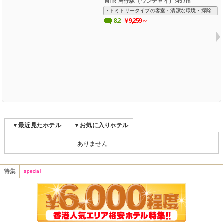
MTR 湾仔駅（ワンチャイ）:457m
・ドミトリータイプの客室・清潔な環境・掃除の行き届いた水廻り・親切なスタッフ・Wi-Fi 無料・MTR 湾仔站（ワンチャイ）駅徒歩5分
8.2
￥9,259～
▼最近見たホテル
▼お気に入りホテル
ありません
特集
special