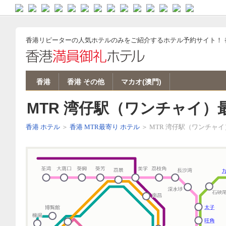
バーツ 両替
バンコク ホテル
パタヤ ホテル
バンコクリピーターブログ
バンコク ゲストハウス/安宿
ソウル ゲストハウス
ソウル ホテル
韓国ウォン 両替
香港ドル 両替
香港 ホテル
マカオ ホテル
香港 ゲストハウス
シンガポールドル 両替
シンガポール ホテル
台湾ドル 両替
台北 ホテル
ベトナム ホテル
ベトナム ゲストハウス
ミャンマー 両替
ヤンゴン ホテル
ペソ 両替
マニラ ホテル
ボラカイ ホテル
ボホール ホテル
セブ ホテル
ルピア 両替
バリ島 ホテル
ジャカルタ ホテル
カトマンズ ホテル
インド ホテル
カンボジア ホテル
クアラルンプール ホテル
オーストラリア ホテル
ニュージーランド ホテル
中国 ホテル
上海 ホテル
北京 ホテル
バンコク ゲストハウス/安宿
ソウル ゲストハウス
香港 ゲストハウス
ベトナム ゲストハウス
カンボジア ゲストハウス
ラオス ゲストハウス
マレーシア ゲストハウス
ミャンマー ゲストハウス
モルディブ ホテル
ドバイ ホテル
グアム ホテル
ハワイ ホテル
ニューヨーク ホテル
東京 ホテル
名古屋 ホテル
大阪 ホテル
札幌 ホテル
沖縄 ホテル
福岡 ホテル
京都 ホテル
Sapporo hotel
Japan Guesthouse
香港リピーターの人気ホテルのみをご紹介するホテル予約サイト！
香港
香港 その他
マカオ(澳門)
MTR 湾仔駅（ワンチャイ）
香港 ホテル
＞
香港 MTR最寄り ホテル
＞ MTR 湾仔駅（ワンチャ