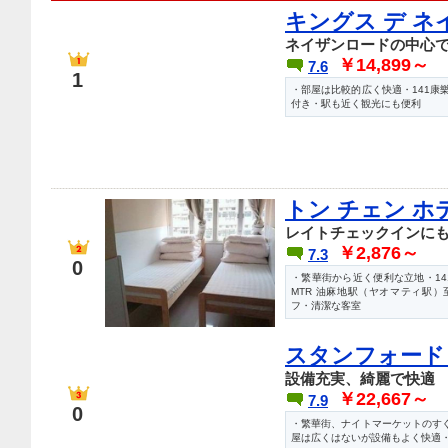
キングス デ ネ
ネイザンロードの中心
￥14,899～
7.6
1
・部屋は比較的広く快適・141康
付き・駅も近く観光にも便利
トン チェン ホ
レイトチェックインに
￥2,876～
7.3
0
・繁華街から近く便利な立地・141
MTR 油麻地駅（ヤオマティ駅
フ・清潔な客室
スタンフォード
設備充実、綺麗で快適
￥22,667～
7.9
0
・繁華街、ナイトマーケットのすぐ
屋は広くはないが設備もよく快適・W