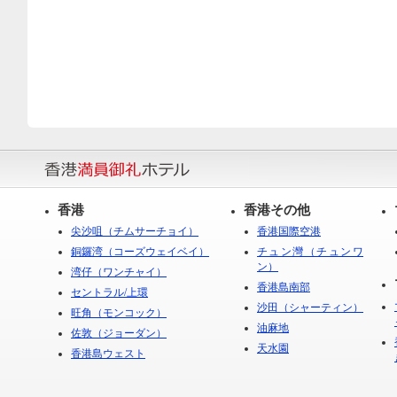
香港
香港その他
尖沙咀（チムサーチョイ）
香港国際空港
銅鑼湾（コーズウェイベイ）
チュン灣（チュンワ
ン）
湾仔（ワンチャイ）
香港島南部
セントラル/上環
沙田（シャーティン）
旺角（モンコック）
油麻地
佐敦（ジョーダン）
天水園
香港島ウェスト