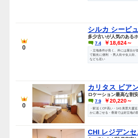
シルカ シービュ
多少古いが人気のある
￥18,624～
7.4
0
・立地条件が良く、外には屋台が
て観光に便利 ・男人街や女人街
なども近い
カリタス ビア
ロケーション最高な割
￥20,220～
7.9
0
・駅近くCP高い・141美景大廈
かに過ごせる・香港では好立地の
CHI レジデンセス