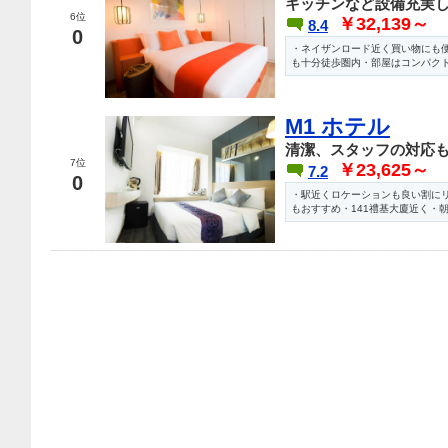
キッチンなど設備充実し
6位
￥32,139～
8.4
0
・ネイザンロード近く買い物にも
も十分徒歩圏内・部屋はコンパク
M1 ホテル
清潔、スタッフの対応
7位
￥23,625～
7.2
0
・駅近くロケーションも良い割に
もおすすめ・141禮基大廈近く・