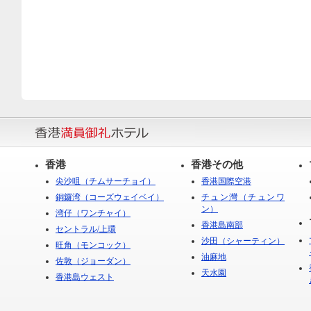
香港
香港その他
尖沙咀（チムサーチョイ）
香港国際空港
銅鑼湾（コーズウェイベイ）
チュン灣（チュンワ
ン）
湾仔（ワンチャイ）
香港島南部
セントラル/上環
沙田（シャーティン）
旺角（モンコック）
油麻地
佐敦（ジョーダン）
天水園
香港島ウェスト