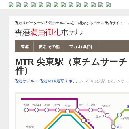
バーツ 両替
バンコク ホテル
パタヤ ホテル
バンコクリピーターブログ
バンコク ゲストハウス/安宿
ソウル ゲストハウス
ソウル ホテル
韓国ウォン 両替
香港ドル 両替
香港 ホテル
マカオ ホテル
香港 ゲストハウス
シンガポールドル 両替
シンガポール ホテル
台湾ドル 両替
台北 ホテル
ベトナム ホテル
ベトナム ゲストハウス
ミャンマー 両替
ヤンゴン ホテル
ペソ 両替
マニラ ホテル
ボラカイ ホテル
ボホール ホテル
セブ ホテル
ルピア 両替
バリ島 ホテル
ジャカルタ ホテル
カトマンズ ホテル
インド ホテル
カンボジア ホテル
クアラルンプール ホテル
オーストラリア ホテル
ニュージーランド ホテル
中国 ホテル
上海 ホテル
北京 ホテル
バンコク ゲストハウス/安宿
ソウル ゲストハウス
香港 ゲストハウス
ベトナム ゲストハウス
カンボジア ゲストハウス
ラオス ゲストハウス
マレーシア ゲストハウス
ミャンマー ゲストハウス
モルディブ ホテル
ドバイ ホテル
グアム ホテル
ハワイ ホテル
ニューヨーク ホテル
東京 ホテル
名古屋 ホテル
大阪 ホテル
札幌 ホテル
沖縄 ホテル
福岡 ホテル
京都 ホテル
Sapporo hotel
Japan Guesthouse
香港リピーターの人気ホテルのみをご紹介するホテル予約サイト！
香港
香港 その他
マカオ(澳門)
MTR 尖東駅（東チムサー
件）
香港 ホテル
＞
香港 MTR最寄り ホテル
＞ MTR 尖東駅（東チムサ