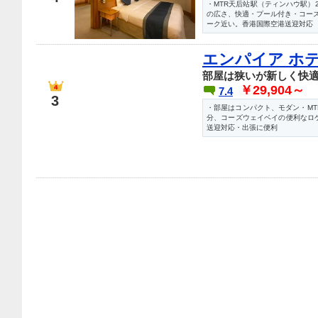
・MTR天后站駅（ティンハウ駅）
の広さ、快適・プール付き・コー
ーク近い。香港国際空港送迎対応
エンパイア ホ
部屋は狭いが新しく快
￥29,904～
7.4
3
・部屋はコンパクト、モダン・MT
分、コーズウェイベイの便利なロケ
送迎対応・出張に便利