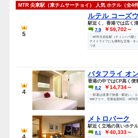
MTR 尖東駅（東チムサーチョイ） 人気 ホテル（全4
ルテル コーズウ
駅近く、香港では広く
￥59,702～
7.9
5
・MTR天后站駅（ティンハウ駅
ナイトライフにも便利な立地・ネ
つき
バタフライ オ
香港の中ではCP高く便
￥14,734～
8.2
4
・部屋は清潔で快適・駅近い。コ
Wifiフリー、空港送迎対応・MT
メトロパーク
駅近く立地の良いホテ
￥40,333～
8.1
4