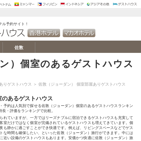
替
ミャンマー 両替
ヤンゴン ホテル
ペソ 両替
マニラ ホテル
ボラカイ ホテル
ボホール ホテル
セブ ホテル
ルピア 両替
バリ島 ホテル
ジャカルタ ホテル
カトマンズ ホテル
インド ホテル
カンボジア ホテル
クアラルンプール ホテル
オーストラリア ホテル
ニュージーランド ホテル
中国 ホテル
上海 ホテル
北京 ホテル
バンコク ゲスト
ソウル ゲストハ
香港 ゲストハウ
ベトナム ゲスト
カンボジア ゲス
ラオス ゲストハ
マレーシア ゲス
ミャンマー ゲス
トナム ホテル
トナム ゲストハウス
テル予約サイト！
佐敦
ダン）個室のあるゲストハウス
屋ありゲストハウス
＞ 佐敦（ジョーダン） 個室部屋ありゲストハウス
室のあるゲストハウス
・予約は人気別で探せる佐敦（ジョーダン）個室のあるゲストハウスランキン
特長・評価をランキングで比較。
られていますが、一方ではリーズナブルに宿泊できるゲストハウスも充実して
客室だけではなく個室が完備されているゲストハウスも増えてきています。個
夜も静かに過ごすことができ快適です。例えば、リビングスペースなどでゲス
トな時間も確保したい、といった佐敦（ジョーダン）旅行ができます。中には
に近い設備のゲストハウスもあります。安価かつ快適に佐敦（ジョーダン）旅