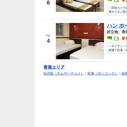
￥
7.2
6
・防犯カメラ
屋やリネン類
ハン ホ
好立地、香
7位
￥
7.5
4
・ネイザン・
綺麗で快適・Wi
香港エリア
尖沙咀（チムサーチョイ）
｜
旺角（モンコック）
｜
佐