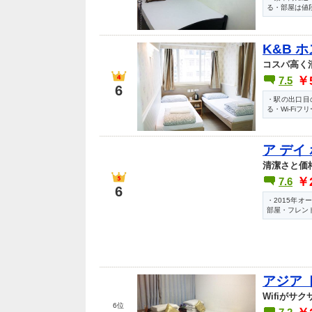
る・部屋は値段
K&B 
コスパ高く
￥
7.5
6
・駅の出口目
る・Wi-Fiフリ
ア デイ
清潔さと価
￥
7.6
6
・2015年
部屋・フレン
アジア 
Wifiがサ
6位