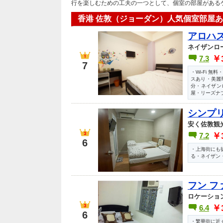
行を楽しむための工夫の一つとして、個室の部屋がある
香港 佐敦（ジョーダン）人気個室部屋
アロハス
ネイザンロ
￥
7.3
7
・Wi-Fi 
スあり・美麗
分・ネイザン
屋・リーズナ
シンプリ
安く佐敦観
￥
7.2
6
・上海街にも
る・ネイザン
フン フ
ロケーショ
￥
6.4
6
・繁華街に近