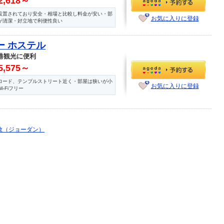
2,618～
設置されており安全・相場と比較し料金が安い・部
お気に入りに登録
が清潔・好立地で利便性良い
ー ホステル
港観光に便利
5,575～
ロード、テンプルストリート近く・部屋は狭いが小
お気に入りに登録
-Fiフリー
敦（ジョーダン）