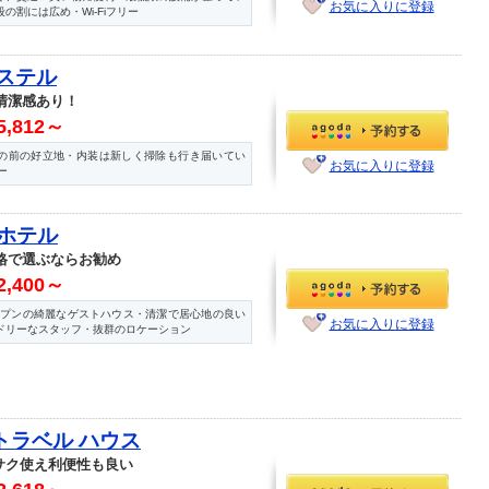
お気に入りに登録
の割には広め・Wi-Fiフリー
ホステル
清潔感あり！
5,812～
の前の好立地・内装は新しく掃除も行き届いてい
お気に入りに登録
ー
 ホテル
格で選ぶならお勧め
2,400～
オープンの綺麗なゲストハウス・清潔で居心地の良い
お気に入りに登録
ドリーなスタッフ・抜群のロケーション
トラベル ハウス
クサク使え利便性も良い