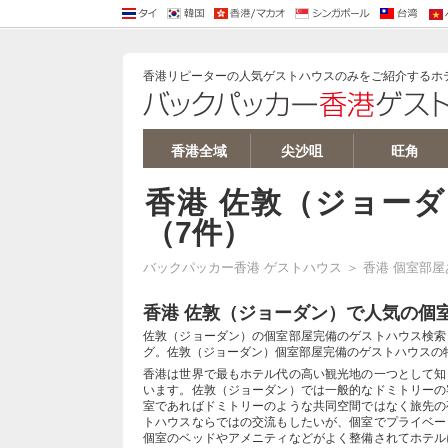
バーツ 両替
バンコク ホテル
パタヤ ホテル
バンコクリピーターブログ
バンコク ゲストハウス/安宿
ソウル ゲストハウス
ソウル ホテル
韓国ウォン 両替
香港ドル 両替
香港 ホテル
マカオ ホテル
香港 ゲストハウス
シンガポールドル 両替
シンガポール ホテル
台湾ドル 両
台北 ホテル
ベ
ベ
香港リピーターの人気ゲストハウスのみをご紹介するホ
香港全域
尖沙咀
旺角
香港 佐敦（ジョー
（7件）
バックパッカー香港 ゲストハウス
＞
香港 個室部
香港 佐敦（ジョーダン）で人気の個
佐敦（ジョーダン）の個室部屋完備のゲストハウス検索
グ。佐敦（ジョーダン）個室部屋完備のゲストハウスの
香港は世界で最もホテル代の高い観光地の一つとして知
います。佐敦（ジョーダン）では一般的なドミトリーの
室であればドミトリーのような共同空間ではなく旅先の
トハウスならではの交流もしたいが、個室でプライベー
個室のベッドやアメニティなどがよく整備されてホテル