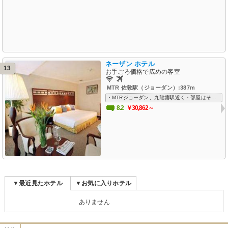
ネーザン ホテル
13
お手ごろ価格で広めの客室
MTR 佐敦駅（ジョーダン）:387m
・MTRジョーダン、九龍塘駅近く・部屋はそこそこ広く、清潔・まあ、価格を考えると香港ではまあまあか・Wifiフリー、空港送迎も
8.2
￥30,862～
▼最近見たホテル
▼お気に入りホテル
ありません