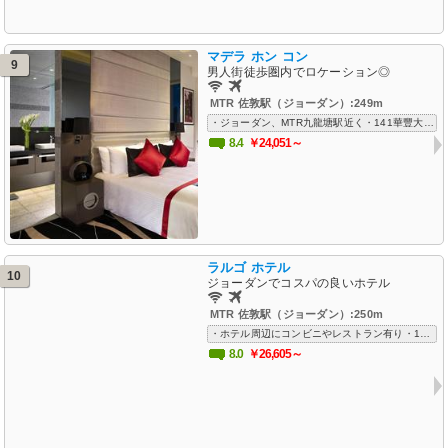
マデラ ホン コン
9
男人街徒歩圏内でロケーション◎
MTR 佐敦駅（ジョーダン）:249m
・ジョーダン、MTR九龍塘駅近く・141華豐大廈近く・新しい清潔でモダンな高級ホテル・部屋はそこそこ広く、清潔、明るく、モダン快適・スタッフのサービス良し・Wifiフリー、空港送迎対応ありで出張も快適
8.4
￥24,051～
ラルゴ ホテル
10
ジョーダンでコスパの良いホテル
MTR 佐敦駅（ジョーダン）:250m
・ホテル周辺にコンビニやレストラン有り・141華豐大廈近く・空港送迎可能・MTRジョーダン駅至近・清潔でコンパクトな客室・コストパフォーマンス良い、空港送迎も
8.0
￥26,605～