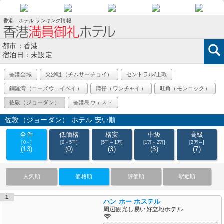
香港 ホテル ランキング情報
都市：香港
宿泊日：未設定
香港全域
尖沙咀（チムサーチョイ）
セントラル/上環​
銅鑼湾（コーズウェイベイ）
湾仔（ワンチャイ）
旺角（モンコック）
佐敦（ジョーダン）
香港島ウェスト
佐敦（ジョーダン） ホテル 安い順
全件
低価格
格安
中級
高級
[0～]
[0～5千]
[5千～1万]
[1万～2万]
[2万～]
(13)
(0)
(3)
(3)
(7)
人気順
価格順
評価順
駅近順
1
ハン ホー ホステル
周辺観光し易い好立地ホテル