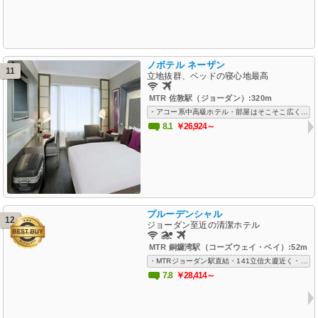
ノボテル ネーザン
11
立地抜群、ベッドの寝心地最高
MTR 佐敦駅（ジョーダン）:320m
・アコー系中高級ホテル・部屋はそこそこ広く、清潔、モダン、快適・ジョーダンではこの料金でもCPは高い・空港送迎対応
8.1
￥26,924～
プルーデンシャル
12
ジョーダン至近の清潔ホテル
MTR 銅鑼湾駅（コーズウェイ・ベイ）:52m
・MTRジョーダン駅直結・141立信大廈近く・立地条件最高、プールもよい・ジョーダン中心部への移動も徒歩圏内・空港送迎対応ありで出張にもおすすめ
7.8
￥28,414～