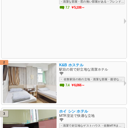
・清潔な部屋・窓の無い部屋がある・フレンドリーなスタッフ・快適なベッドがある
7.7
￥5,108～
2
K&B ホステル
駅目の前で好立地な清潔ホテル
・ 佐敦駅目の前の立地・清潔な部屋・親切なスタッフ・お湯が問題無く利用可能
7.4
￥6,066～
ホイ シン ホテル
3
MTR至近で快適な立地
・清潔で好立地なゲストハウス・佐敦MTRまで徒歩1分・フレンドリーなスタッフ・清潔な部屋