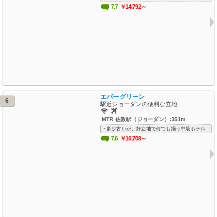
7.7
￥14,792～
エバーグリーン
6
駅近ジョーダンの便利な立地
MTR 佐敦駅（ジョーダン）:351m
・多少古いが、好立地で何でも揃う中級ホテル・エレベータはなぜか３階まで・Wifiフリー、空港送迎対応
7.6
￥16,708～