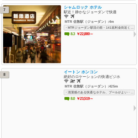
シャムロック ホテル
7
駅近！静かなジョーダンで快適
MTR 佐敦駅（ジョーダン）:4m
・MTRジョーダン駅目の前・141庇利金街近く・立地最高でリピーター多い・部屋は掃除も行き届いていて清潔・Wifiフリー、空港送迎対応
8.3
￥22,880～
イートン ホンコン
8
絶好のロケーションの快適ビジホ
MTR 佐敦駅（ジョーダン）:425m
・清潔感のある快適なホテル、プールがよい・ビジネスにもジョーダンの観光にもおすすめ・Wifiフリー、空港送迎対応ありで出張に便利
8.0
￥23,519～