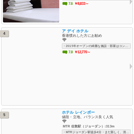
7.6
￥8,833～
ア デイ ホテル
4
香港慣れした方にお勧め
・2015年オープンの綺麗な施設・部屋はコンパクトだが清潔で居心地が良い・ロケーション抜群・フレンドリーなスタッフ
7.8
￥12,770～
ホテル レインボー
5
値段・立地、バランス良く人気
MTR 佐敦駅（ジョーダン）:313m
・MTRジョーダン駅徒歩4分・まだ新しく、清潔でとても快適・スタッフの評判も良い・Wifiフリー