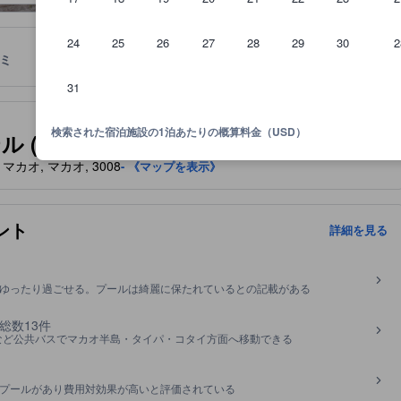
24
25
26
27
28
29
30
2
ミ
ロケーション
宿泊ポリシー
31
泊施設に備わっていると予想される快適さや客室設備のレベルを示すも
検索された宿泊施設の1泊あたりの概算料金（USD）
gency Art Hotel)
イパ, マカオ, マカオ, 3008
- 《マップを表示》
ント
詳細を見る
ゆったり過ごせる。プールは綺麗に保たれているとの記載がある
総数13件
RTなど公共バスでマカオ半島・タイパ・コタイ方面へ移動できる
プールがあり費用対効果が高いと評価されている