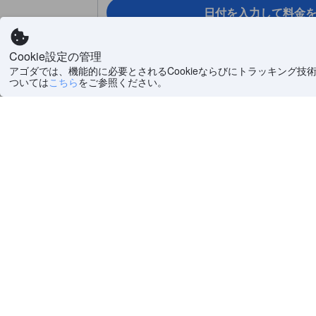
日付を入力して料金
Cookie設定の管理
アゴダでは、機能的に必要とされるCookieならびにトラッキング技
ついては
こちら
をご参照ください。
人気の宿泊施設です。予約するなら今！
1/12
お部屋の写真を見る
ハーバービュー (Harbour V
28 m²（301 ft²）
定員：大人2名
シングルベッド 2
眺望: 海
電
シャワー
シ
タオル
ト