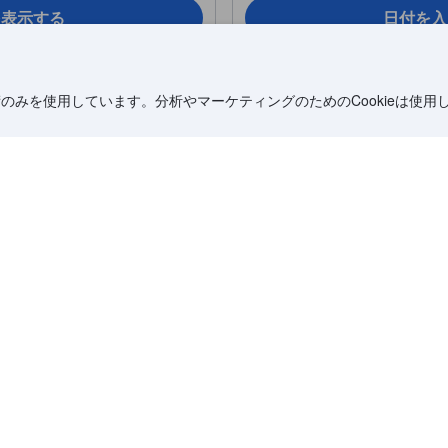
を表示する
日付を入
術のみを使用しています。分析やマーケティングのためのCookieは使用
1/12
お部屋の写真を見る
iew Room)
スーペリア（大人2
(Superior - 2 Adul
台 または ダブルベッド 1台
気ケトル
28 m²（301 ft²）
定員：大人2名
ャワーと浴槽（別々）
おすすめ
カップル旅行者
イレタリー