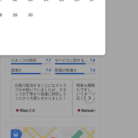
8
29
30
のです。
スタッフの対応 7.7スコア（10点満点）. サービスに対する料金 7.6スコア（
スタッフの対応 7.7スコア（10点満点）
サービスに対する料金 7.6スコア（10点満点）
清潔さ 7.4スコア（10点満点）
部屋の快適さ 7.3スコア（10点満点）
7.6
すごく良い
すべて表示
14,613 件の総評
スタッフの対応
7.7
サービスに対する料
7.6
金
清潔さ
7.4
部屋の快適さ
7.3
台風で延泊することになりトラ
朝食も種類が豊富で美味しかっ
ブルが続いていましたが、スタ
たですし、宿泊代金に含まれて
ッフが丁寧かつ迅速に対応して
いてタイパ地区で安価で部屋も
くださり大変たすかりました！
広く景色も良く満足でした。
Risa
日本
Natsue
日本
アクセス抜群
tooltip
•
最寄の駅：Macau LRT Jockey Club Station（距離0.87km）