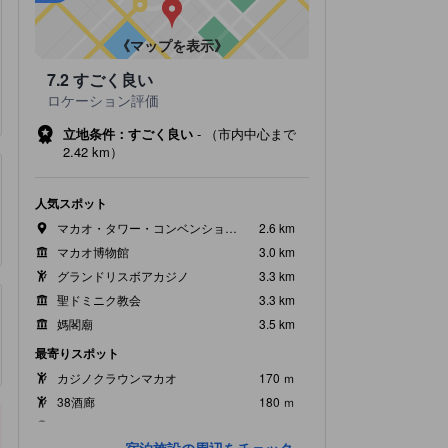
•
最寄の駅：Macau LRT Stadium Station（距離0.91km）
《マップを表示》
7.2
すごく良い
ロケーション評価
立地条件：すごく良い
-
（市内中心まで
2.42 km）
人気スポット
マカオ・タワー・コンベンション・＆・エンターテインメント・センター
2.6 km
マカオ博物館
3.0 km
グランドリスボアカジノ
3.3 km
聖ドミニク教会
3.3 km
媽閣廟
3.5 km
最寄りスポット
カジノクラウンマカオ
170 ｍ
38酒廊
180 ｍ
Loyal Health & Care
220 ｍ