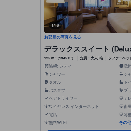
1/18
お部屋の写真を見る
デラックススイート (Deluxe 
125 m²（1345 ft²）
定員：大人3名
ソファーベッド
眺望: シティ
電
シャワー
シ
タオル
ト
バスタブ
プ
ヘアドライヤー
テ
ワイヤレス インターネット
衛
電話
薄型
無料Wi-Fi
その他