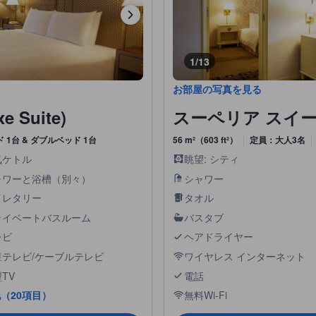
1/13
お部屋の写真を見る
Suite)
スーペリア スイート (S
 1台 & ダブルベッド 1台
56 m²（603 ft²）
定員：大人3名
気ケトル
眺望: シティ
ャワーと浴槽（別々）
シャワー
イレタリー
タオル
ライベートバスルーム
バスタブ
レビ
ヘアドライヤー
星テレビ/ケーブルテレビ
ワイヤレス インターネット
TV
電話
（20項目）
無料Wi-Fi