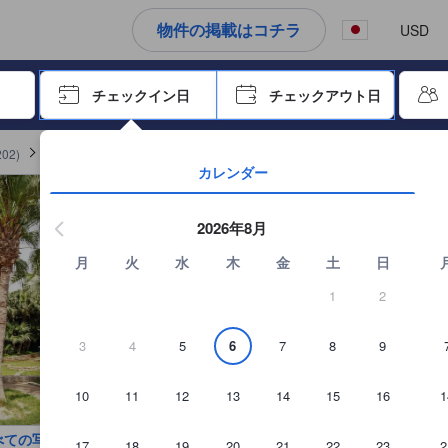
トから提供されています。実際の経験に基づいた内容であるため、これ
択してください
物件の掲載はコチラ
USD
ーで進み、エンターキーを押して内容を確定して、検索します。
チェックイン日
チェックアウト日
エンターキーを押して日付選択画面の操作を開始します。方向キーを
202
)
リージェンシー アート ホテルの詳細を見る
カレンダー
2026年8月
月
火
水
木
金
土
日
1
2
3
4
5
6
7
8
9
10
11
12
13
14
15
16
1
べての写真を見る
17
18
19
20
21
22
23
2