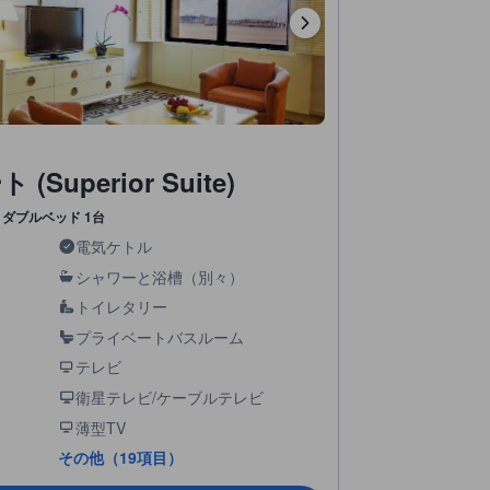
uperior Suite)
ダブルベッド 1台
電気ケトル
シャワーと浴槽（別々）
トイレタリー
プライベートバスルーム
テレビ
衛星テレビ/ケーブルテレビ
薄型TV
その他（19項目）