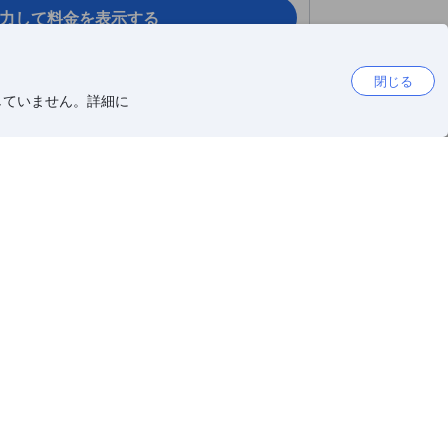
力して料金を表示する
閉じる
していません。詳細に
閉じる
名 + 子ども1名）
ts, 1 Child)
シングルベッド 2台 または ダブルベッド 1台
に人気