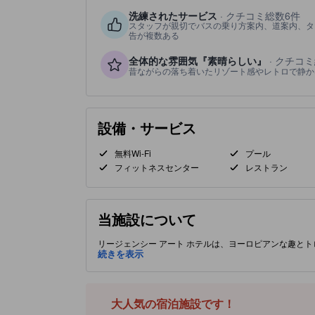
洗練されたサービス
· クチコミ総数6件
スタッフが親切でバスの乗り方案内、道案内、タ
告が複数ある
全体的な雰囲気『素晴らしい』
· クチコ
昔ながらの落ち着いたリゾート感やレトロで静か
設備・サービス
無料Wi-Fi
プール
フィットネスセンター
レストラン
当施設について
リージェンシー アート ホテルは、ヨーロピアンな趣と
ル。季節営業の屋外プールと庭園、くつろげるラウンジ
続きを表示
な路地に近く、静かな滞在の拠点に最適です。タイパの石畳の通りや歴
歩圏内です。館内には屋上プール、スチームルーム、温
コン、無料Wi‑Fi、モダンなシャワーとアメニティを
ンシェルジュは島内ガイドツアーや客室でのダイニング手
大人気の宿泊施設です！
テンツは生成AIによって作成されています。情報が正確