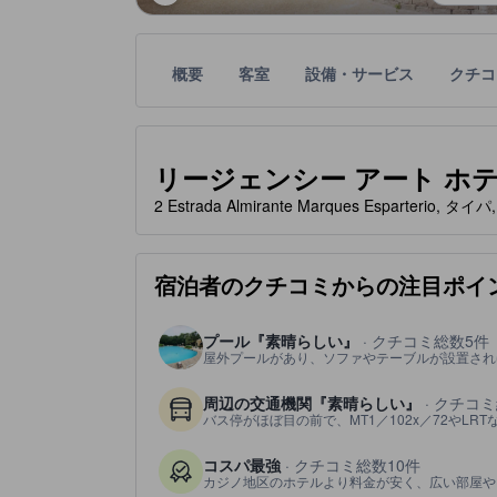
概要
客室
設備・サービス
クチコ
星評価は、宿泊施設から受け取った情報であり、宿
tooltip
星評価、最高5の内5
リージェンシー アート ホテル (Re
2 Estrada Almirante Marques Esparterio, タ
宿泊者のクチコミからの注目ポイ
プール『素晴らしい』
· クチコミ総数5件
屋外プールがあり、ソファやテーブルが設置され
周辺の交通機関『素晴らしい』
· クチコミ
バス停がほぼ目の前で、MT1／102x／72やL
コスパ最強
· クチコミ総数10件
カジノ地区のホテルより料金が安く、広い部屋や