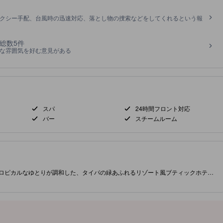
クシー手配、台風時の迅速対応、落とし物の捜索などをしてくれるという報
ミ総数5件
な雰囲気を好む意見がある
スパ
24時間フロント対応
バー
スチームルーム
トロピカルなゆとりが調和した、タイパの緑あふれるリゾート風ブティックホテ
、港や海の景色がちらりと望める屋上テラスがあります。地元の飲食店や歴史的
史的な家屋、Taipa Village、Taipa Houses Museumへはすべて徒
冷交互のプランジを備えたスパ、シグネチャーカクテルバーを完備。客室はエア
備え、専用バルコニーまたはテラス付き（一部の部屋は街、港、海の眺めあり）。コ
配が可能で、ゆったり気楽に過ごしたい二人連れにぴったりです。 ［一部コン
でない可能性があります。］