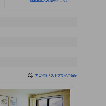
宿泊施設の周辺をチェック
Po Tai Un Monastery
280 ｍ
Chon Weng
290 ｍ
アゴダ®ベストプライス保証