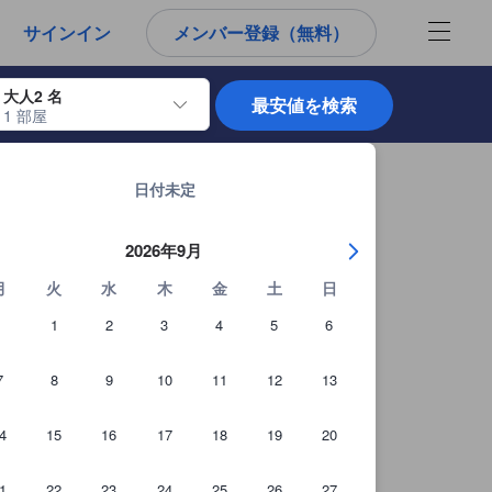
から宿泊選びをされるユーザーにとっても参考となる信頼できる情報源
サインイン
メンバー登録（無料）
大人2 名
最安値を検索
1 部屋
使用して、チェックイン日とチェックアウト日を移動します。エンターキー
マカオの宿泊施設 全202軒を見る
日付未定
2026年9月
月
火
水
木
金
土
日
1
2
3
4
5
6
7
8
9
10
11
12
13
4
15
16
17
18
19
20
ユーザー提供写真（91枚）
1
22
23
24
25
26
27