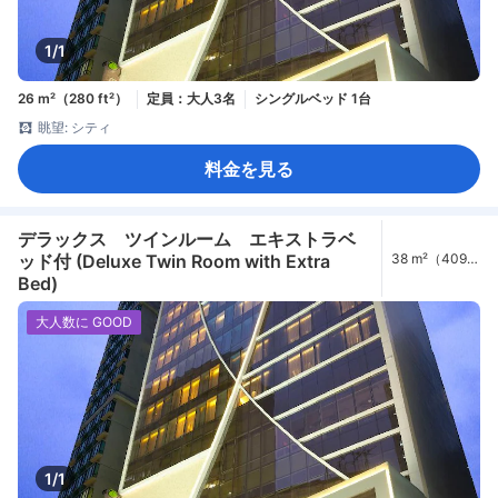
1/1
26 m²（280 ft²）
定員：大人3名
シングルベッド 1台
眺望: シティ
料金を見る
デラックス ツインルーム エキストラベ
ッド付 (Deluxe Twin Room with Extra
38 m²（409
ft²）
Bed)
大人数に GOOD
1/1