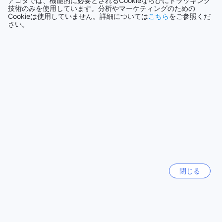
アゴダでは、機能的に必要とされるCookieならびにトラッキング
ており、個別の指導やアドバイスを受けることもできます。
技術のみを使用しています。分析やマーケティングのための
便利で広く、清潔で、サービスが良い。
10.0
Cookieは使用していません。詳細については
こちら
をご参照くだ
フィットネスセンターは、24時間利用可能で、お客様の都合
さい。
に合わせて自由に利用することができます。マデラ ホン コン
◇投稿日 2026年3月14日◇
ホテルでの滞在中に、健康とフィットネスを重視したい方に
は、この施設が最適です。
そこそこきれいで、部屋は広いです。デラックスダブルベッ
ドを2室、2泊予約しましたが、1室は広く、もう1室は少し狭
快適な滞在をサポートする便利な施設サービス
めでしたが、九龍側の宿泊施設にしては広いと感じました。
移動は便利で、スタッフのサービスも良く、親切で可愛くて
ホテル マデラ 香港では、ゲストの皆様に快適で便利な滞在を
ハンサムでした。エアコンが効いていて、水の出も良好で
お約束します。全客室には無料のWi-Fiが完備されており、ビ
す。電源プラグは3ピン式（タイプG）ですが、変換アダプタ
ジネスやレジャーの両方で快適にインターネットをご利用い
はありませんでした。ただ、ベッドサイドにUSB AとCのポー
ただけます。また、公共エリアでも無料Wi-Fiが利用可能で、
トがそれぞれ1つずつありました。電気ポットがあり、飲料水
待ち合わせや情報収集もスムーズに行えます。ランドリーサ
が2缶、コーラが2缶、スナックが1袋、コーヒーとお茶が提供
ービスやドライクリーニングも充実しており、長期滞在やビ
されましたが、これらは1回限りで、翌日は補充されませんで
ジネス出張の際にも便利です。さらに、スムーズなチェック
した。ヘアドライヤーもありました。チェックアウト後に荷
イン・チェックアウトを可能にするエクスプレスサービス
物を預けることができ、追加料金はかかりませんでした。
や、荷物を一時預かりできる荷物収納サービスもご用意して
AIによる自動翻訳
閉じる
います。毎日のハウスキーピングにより、清潔で快適な空間
元の言語で表示する
を保ち、ゲストの皆様に心地よい滞在をお届けします。
Kritsada
|
タイ | グループ旅行者
便利なタクシーサービスで快適な移動を実現