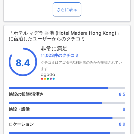
マデラ ホン コン ホテルは、香港の中心部に位置し、快適な滞
4～11歳までのお子さま
在をお約束する4.0スターホテルです。2012年に建てられ、最
さらに表示
添い寝の場合は宿泊無料です。
後のリノベーションは2012年に行われました。ホテルには87
12歳以上の宿泊者は大人とみなされます。
室の客室があり、チェックインは午後2時から可能です。チェ
エキストラベッドの追加可否は、ルームタイプにより異なり
ックアウトは正午までとなっており、空港までの所要時間は
ます。各ルームタイプ欄の記載をお確かめください。ルーム
「ホテル マデラ 香港 (Hotel Madera Hong Kong)」
約40分です。また、このホテルでは0歳から11歳までのお子
タイプの欄にエキストラベッド追加のオプションが提示され
に宿泊したユーザーからのクチコミ
様が無料で宿泊できるため、ご家族連れにもおすすめです。
ていない場合は、エキストラベッドの追加はできません。
市内中心部からわずか0.1キロの距離に位置しており、観光や
【ご注意】6部屋以上をご予約の場合は、異なるご予約条件や
非常に満足
ビジネスにも便利です。
追加料金が適用されることがありますのでご了承ください。
11,023件のクチコミ
8.4
クチコミはアゴダ®の利用者のみから投稿されてい
リラックスとエンターテイメントを満喫できるマデラ ホン コ
ン ホテルの施設
ます
マデラ ホン コン ホテルは、リラックスとエンターテイメント
を満喫できるさまざまな施設を提供しています。まず、ホテ
ル内には豪華なスパがあります。ここでは、疲れた体を癒す
施設の状態/清潔さ
8.5
ための様々なトリートメントやマッサージを受けることがで
きます。心地よい香りと穏やかな音楽が漂う中で、日常のス
施設・設備
8
トレスを忘れてリフレッシュすることができます。
さらに、マデラ ホン コン ホテルには屋内プールもあります。
プールサイドの快適なラウンジチェアに座りながら、泳ぐこ
ロケーション
8.9
ともリラックスすることもできます。プールは温水で保たれ