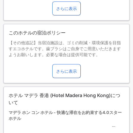
さらに表示
このホテルの宿泊ポリシー
【その他追記】当宿泊施設は、ゴミの削減・環境保護を目指
すエコホテルです。歯ブラシはご自身でご用意いただきます
ようお願いします。必要な場合は提供可能です。
2023年の製品エコ責任条例改正案に基づき、香港の当施設で
は使い捨てプラスチック製品の無料提供を終了いたします。
さらに表示
詳細は当施設ウェブサイトをご覧ください。
2025年1月1日より、香港では宿泊税（HAT）が再導入され、
当施設が提示する客室料金の3％が課税されます。これによ
り、総宿泊費が変動する場合がございます。ご予約前に宿泊
ホテル マデラ 香港 (Hotel Madera Hong Kong)につ
税の詳細をご確認いただくことをおすすめいたします。詳細
は当施設ウェブサイトをご覧ください。
いて
お子さま&エキストラベッド
マデラ ホン コン ホテル - 快適な滞在をお約束する4.0スター
0～3歳までのお子さま
ホテル
添い寝の場合は宿泊無料です。＜ご注意＞ベビーベッドのご
利用には追加料金が発生する場合があります。また、利用可
否は空き状況によります。