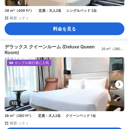
38 m²（409 ft²）
定員：大人2名
シングルベッド 2台
眺望: シティ
料金を見る
デラックス クイーンルーム (Deluxe Queen
26 m²（280
Room)
ft²）
カップル旅行者に人気
1/2
26 m²（280 ft²）
定員：大人2名
クイーンベッド 1台
眺望: シティ