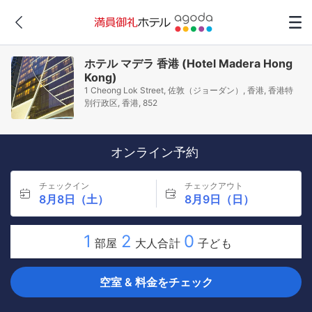
ホテル マデラ 香港 (Hotel Madera Hong
Kong)
1 Cheong Lok Street, 佐敦（ジョーダン）, 香港, 香港特
別行政区, 香港, 852
オンライン予約
チェックイン
チェックアウト
8月8日（土）
8月9日（日）
1
2
0
部屋
大人合計
子ども
空室 & 料金をチェック