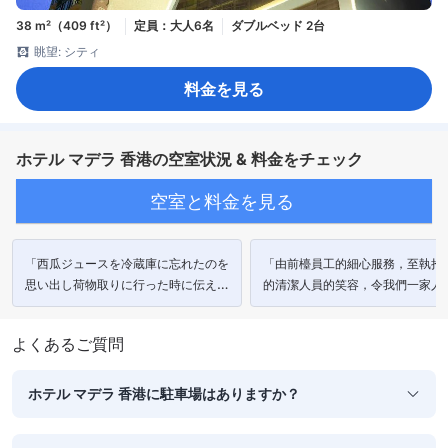
38 m²（409 ft²）
定員：大人6名
ダブルベッド 2台
眺望: シティ
料金を見る
ホテル マデラ 香港の空室状況 & 料金をチェック
空室と料金を見る
「西瓜ジュースを冷蔵庫に忘れたのを
「由前檯員工的細心服務，至執拾
思い出し荷物取りに行った時に伝えた
的清潔人員的笑容，令我們一家人
らスタッフがロビーまで持って来てく
非常滿意的住宿體驗。」
れました。」
よくあるご質問
ホテル マデラ 香港に駐車場はありますか？