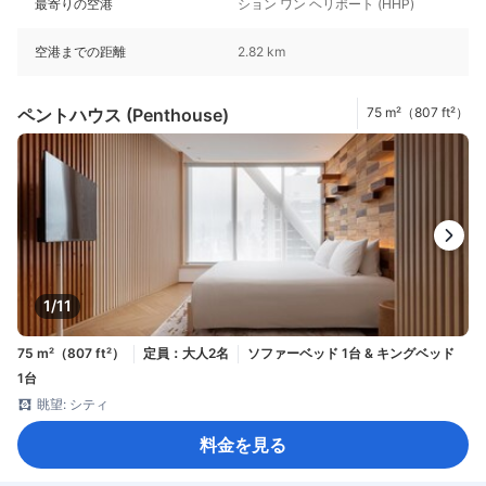
最寄りの空港
ション ワン ヘリポート (HHP)
空港までの距離
2.82 km
ペントハウス (Penthouse)
75 m²（807 ft²）
1/11
75 m²（807 ft²）
定員：大人2名
ソファーベッド 1台 & キングベッド
1台
眺望: シティ
料金を見る