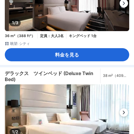
1/3
36 m²（388 ft²）
定員：大人2名
キングベッド 1台
眺望: シティ
料金を見る
デラックス ツインベッド (Deluxe Twin
38 m²（409
Bed)
ft²）
1/2