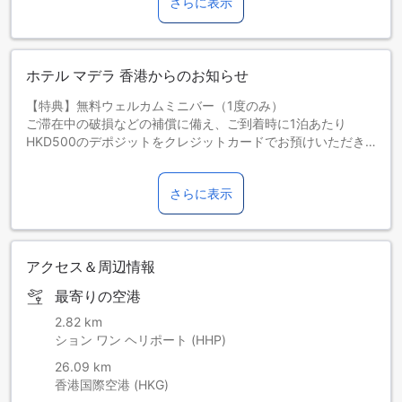
さらに表示
ホテル マデラ 香港からのお知らせ
【特典】無料ウェルカムミニバー（1度のみ）
ご滞在中の破損などの補償に備え、ご到着時に1泊あたり
HKD500のデポジットをクレジットカードでお預けいただき
ます。デポジットはチェックアウト後14日以内にクレジット
カードを通じて全額返金されますが、当施設の点検後となり
さらに表示
ます。
当施設にはいくつかの設定がございます。お部屋は空室状況
によりご利用いただけます。
各部屋タイプでのジャグジーのご要望は、当日の状況により
アクセス＆周辺情報
対応できない場合がございます。
最寄りの空港
2.82 km
ション ワン ヘリポート (HHP)
26.09 km
香港国際空港 (HKG)