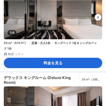
1/4
53 m²（570 ft²）
定員：大人3名
キングベッド 1台 & シングルベッ
ド 1台
眺望: シティ
料金を見る
デラックス キングルーム (Deluxe King
36 m²（388
Room)
ft²）