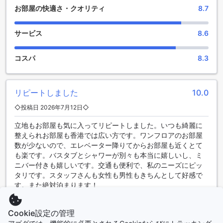
ており、一年中快適に利用することができます。
お部屋の快適さ・クオリティ
8.7
また、ホテル内にはフィットネスセンターもあります。最新
のトレーニング機器が備えられており、ジムでエネルギーを
発散することができます。トレーニング後は、サウナやスチ
サービス
8.6
ームルームでリラックスすることもできます。
マデラ ホン コン ホテルでは、リラックスとエンターテイメン
コスパ
8.3
トを求めるゲストにとって理想的な施設を提供しています。
スパ、屋内プール、フィットネスセンターなど、さまざまな
施設を利用して、快適な滞在をお楽しみください。
リピートしました
10.0
マデラ ホン コン ホテルの充実したスポーツ施設
◇投稿日 2026年7月12日◇
マデラ ホン コン ホテルは、香港で最も充実したスポーツ施設
立地もお部屋も気に入ってリピートしました。いつも綺麗に
を提供しています。ホテル内には、無料のフィットネスセン
整えられお部屋も香港では広い方です。ワンフロアのお部屋
ターがあります。このフィットネスセンターは、最新のトレ
数が少ないので、エレベーター降りてからお部屋も近くとて
ーニング機器を備えており、エクササイズのニーズに合わせ
も楽です。バスタブとシャワーが別々も本当に嬉しいし、ミ
た幅広いオプションを提供しています。忙しいビジネス旅行
ニバー付きも嬉しいです。交通も便利で、私のニーズにピッ
者やフィットネス愛好家にとって、この施設は理想的な場所
タリです。スタッフさんも女性も男性もきちんとして好感で
です。
す。また絶対泊まります！
フィットネスセンターでは、有酸素運動や筋力トレーニング
など、さまざまなエクササイズが可能です。トレッドミル、
SUMIYO
|
日本 | ひとり旅
エリプティカルマシン、ウエイトトレーニング機器など、最
Cookie設定の管理
新の設備が整っています。また、専門のトレーナーが常駐し