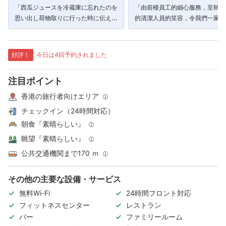
「西瓜ジュースを冷蔵庫に忘れたのを
「由前檯員工的細心服務，至執拾
思い出し荷物取りに行った時に伝えた
的清潔人員的笑容，令我們一家人
らスタッフがロビーまで持って来てく
非常滿意的住宿體驗。」
れました。」
好評！
今日は4回予約されました
注目ポイント
香港の旅行者向けエリア
チェックイン（24時間対応）
朝食『素晴らしい』
眺望『素晴らしい』
公共交通機関まで170 ｍ
その他の主要な設備・サービス
無料Wi-Fi
24時間フロント対応
フィットネスセンター
レストラン
バー
ファミリールーム