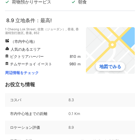
荷物預かりサービス
朝食
8.9
立地条件：最高!
1 Cheong Lok Street, 佐敦（ジョーダン）, 香港, 香
港特別行政区, 香港, 852
（市内中心地）
人気のあるエリア
ビクトリアハーバー
810 ｍ
チムサーチョイ イースト
980 ｍ
地図でみる
周辺情報をチェック
お役立ち情報
コスパ
8.3
市内中心地までの距離
0.1 Km
ロケーション評価
8.9