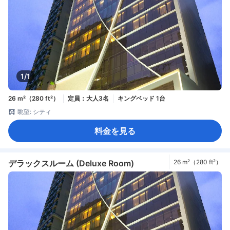
1/1
26 m²（280 ft²）
定員：大人3名
キングベッド 1台
眺望: シティ
料金を見る
デラックスルーム (Deluxe Room)
26 m²（280 ft²）