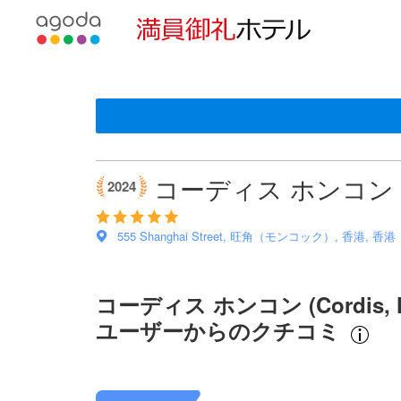
使用言語を選
通貨の選択
＜NEW＞クチコミ評価の傾向
星評価は、宿泊施設から受け取った情報であり、宿泊
アゴダに掲載されているクチコミは実際に予約をし、
ロケーション
サービス
清潔さ
部屋の快適さ
客室面積
朝食
チェックイン
プール
コスパ良し
tooltip
sentiment-positive-indicator
sentiment-positive-indicator
sentiment-negative-indicator
sentiment-positive-indicator
sentiment-negative-indicator
sentiment-positive-indicator
sentiment-negative-indicator
sentiment-positive-indicator
sentiment-negative-indicator
sentiment-positive-indicator
sentiment-negative-indicator
sentiment-positive-indicator
sentiment-negative-indicator
sentiment-positive-indicator
sentiment-negative-indicator
sentiment-positive-indicator
sentiment-negative-indicator
tooltip
施設の状態/清潔さスコア 10点満点中9.1点 香港における
施設・設備スコア 10点満点中8.9点 香港における高スコア
ロケーションスコア 10点満点中9.4点 香港における高スコ
お部屋の快適さ・クオリティスコア 10点満点中8.8点 香
サービススコア 10点満点中9.1点 香港における高スコア
コスパスコア 10点満点中8.6点 香港における高スコア
347件のクチコミ内で話題になっています
228件のクチコミ内で話題になっています
178件のクチコミ内で話題になっています
80件のクチコミ内で話題になっています
79件のクチコミ内で話題になっています
63件のクチコミ内で話題になっています
47件のクチコミ内で話題になっています
44件のクチコミ内で話題になっています
42件のクチコミ内で話題になっています
この宿泊施設へ寄せられた直近10件のクチコミ
100%が好評価
88%が好評価
86%が好評価
66%が好評価
84%が好評価
90%が好評価
53%が好評価
84%が好評価
66%が好評価
10
9.6
7.2
9.2
10
8.4
10
10
10
10
11%が低評価
13%が低評価
33%が低評価
15%が低評価
9%が低評価
46%が低評価
15%が低評価
33%が低評価
最新
コーディス ホンコン (Co
2024
555 Shanghai Street, 旺角（モンコック）, 香港, 香港
コーディス ホンコン (Cordis
ユーザーからのクチコミ