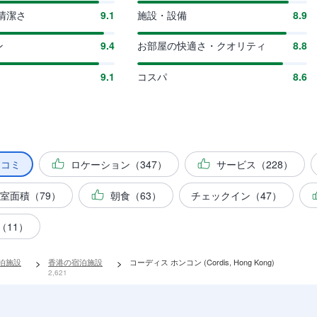
清潔さ
9.1
施設・設備
8.9
ン
9.4
お部屋の快適さ・クオリティ
8.8
9.1
コスパ
8.6
チコミ
ロケーション（347）
サービス（228）
室面積（79）
朝食（63）
チェックイン（47）
（11）
宿泊施設
>
香港の宿泊施設
>
コーディス ホンコン (Cordis, Hong Kong)
2,621