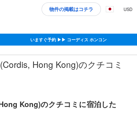
択してください
物件の掲載はコチラ
USD
施設に備わっていると予想される快適さや客室設備のレベルを示すもの
宿泊を終えたゲストから提供されています。実際の経験に基づいた内容
高スコア
ア
港における高スコア
いますぐ予約 ▶▶ コーディス ホンコン
rdis, Hong Kong)のクチコミ
, Hong Kong)のクチコミに宿泊した