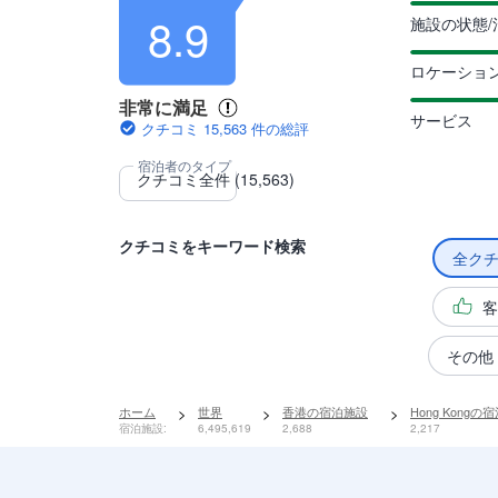
8.9
施設の状態/
ロケーショ
非常に満足
サービス
クチコミ 15,563 件の総評
クチコミをキーワード検索
全ク
客
その他
ホーム
>
世界
>
香港の宿泊施設
>
Hong Kongの
宿泊施設:
6,495,619
2,688
2,217