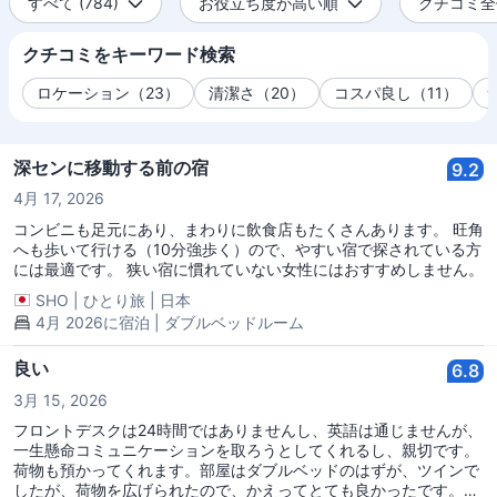
すべて (784)
お役立ち度が高い順
クチコミ全件
クチコミをキーワード検索
ロケーション（23）
清潔さ（20）
コスパ良し（11）
深センに移動する前の宿
9.2
4月 17, 2026
コンビニも足元にあり、まわりに飲食店もたくさんあります。 旺角
へも歩いて行ける（10分強歩く）ので、やすい宿で探されている方
には最適です。 狭い宿に慣れていない女性にはおすすめしません。
SHO
|
ひとり旅
|
日本
4月 2026に宿泊 | ダブルベッドルーム
良い
6.8
3月 15, 2026
フロントデスクは24時間ではありませんし、英語は通じませんが、
一生懸命コミュニケーションを取ろうとしてくれるし、親切です。
荷物も預かってくれます。部屋はダブルベッドのはずが、ツインで
したが、荷物を広げられたので、かえってとても良かったです。部