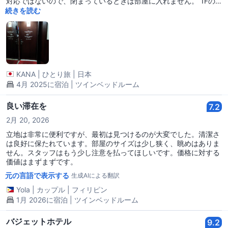
対応ではないので、閉まっているときは部屋に入れません。 1Fの
警備員さんに尋ねても分からないと言われてしまったので、どうし
続きを読む
ても入りたい場合は自分で電話するしかないと思います。
KANA
|
ひとり旅
|
日本
4月 2025に宿泊 | ツインベッドルーム
良い滞在を
7.2
2月 20, 2026
立地は非常に便利ですが、最初は見つけるのが大変でした。清潔さ
は良好に保たれています。部屋のサイズは少し狭く、眺めはありま
せん。スタッフはもう少し注意を払ってほしいです。価格に対する
価値はまずまずです。
元の言語で表示する
生成AIによる翻訳
Yola
|
カップル
|
フィリピン
1月 2026に宿泊 | ツインベッドルーム
バジェットホテル
9.2