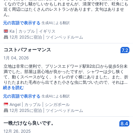
くなので少し騒がしいかもしれませんが、清潔で便利で、旺角にも
近く周辺にはたくさんのレストランがあります。文句はありませ
ん。
元の言語で表示する
生成AIによる翻訳
Ka
|
カップル
|
イギリス
12月 2025に宿泊 | ツインベッドルーム
コストパフォーマンス
7.2
1月 04, 2026
立地は非常に便利で、プリンスエドワード駅B2出口から徒歩5分未
満でした。部屋は居心地が良かったですが、シャワーは少し狭く
て、動くスペースがなく、トイレのすぐ横にありました。また、折
りたたまれた毛布から出てきた小さな虫に気づいたので、それは注
意すべき点です。部屋の外、カウンターの隣にウォーターディスペ
続きを読む
ンサーが備えられていて、温かい水を得るために使いました。建物
元の言語で表示する
生成AIによる翻訳
の前に警備員がいるのは良かったので、私たちを安全に感じさせま
す。全体的には、払った分の価値はあります。
Angel
|
カップル
|
シンガポール
12月 2025に宿泊 | ツインベッドルーム
一晩だけなら良いです。
8.4
12月 26, 2025