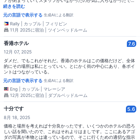
アが閉まっていてスタッフがいなかったのが気に入らなかったで
す。何度かインターホンを鳴らして、ようやく誰かが出てきまし
続きを読む
た。その人が誰なのかはわかりませんが、番号に電話をかけてオー
元の言語で表示する
生成AIによる翻訳
ナーやスタッフと話してくれました。数分後、スタッフが到着し、
私たちのチェックインをしてくれました。ドアに何をすればよいか
Rally
|
カップル
|
フィリピン
の案内が掲示されていませんでした。 チェックアウト時にはスタッ
11月 2025に宿泊 | ツインベッドルーム
フがいなく、私たちはただキーをチェックアウトボックスに置いて
出て行きました。 ドアが閉まっている場合の対処法や、Wi-Fiパス
香港ホテル
7.6
ワード、ゲストがスタッフに連絡できるSMSアプリの案内を掲示す
ることを提案します。
12月 07, 2025
ダメだ、でもこれがそれだ。香港のホテルはこの価格だけど、全体
的にその場所は私にとっていい。とにかく街の中心にあり、各ポイ
ントはつながっている。
元の言語で表示する
生成AIによる翻訳
Eng
|
カップル
|
マレーシア
12月 2025に宿泊 | ダブルベッドルーム
十分です
5.6
8月 18, 2025
価格と場所を考えれば十分良かったです。いくつかのホテルの恐ろ
しい話を聞いたので、これはそれよりはましです。ここにあるアゴ
ダの写真が本物とは違っているので、そこに行くための適切な指示