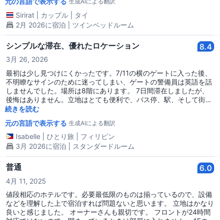
元の言語で表示する
生成AIによる翻訳
Sirirat
|
カップル
|
タイ
2月 2026に宿泊 | ツインベッドルーム
シンプルな滞在、優れたロケーション
8.4
3月 26, 2026
最初は少し見つけにくかったです。7/11の横のゲートに入った後、
不明瞭なサインのために迷ってしまい、ゲートの警備員は英語を話
しませんでした。場所は8階にあります。 7日間滞在しましたが、
後悔はありません。立地はとても便利で、バス停、駅、そして街の
市場に近いです。部屋は小さいですが、同時に2つのスーツケース
続きを読む
を開けるには十分な広さがあります。また、部屋の掃除やタオルの
元の言語で表示する
生成AIによる翻訳
交換もしてくれました。 休息とシャワーを浴びるための場所が必要
なだけなら、良い選択肢です。
Isabelle
|
ひとり旅
|
フィリピン
3月 2026に宿泊 | スタンダードルーム
普通
6.0
4月 11, 2025
値段相応のホテルです。必要最低限のものは揃っているので、設備
などを理解した上で宿泊すれば問題ないと思います。 立地はかなり
良いと感じました。 オーナーさんも親切です。 フロントが24時間