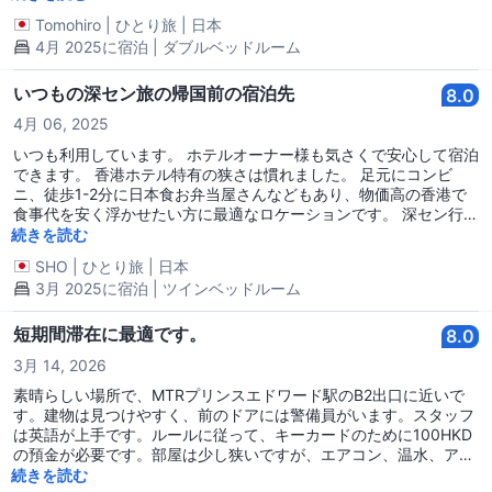
るなら、設備は全体的に綺麗だと感じた。 歯ブラシ、タオル、シャ
Tomohiro
|
ひとり旅
|
日本
ンプー、ドライヤーは部屋に用意されていました。冷蔵庫は廊下に
4月 2025に宿泊 | ダブルベッドルーム
設置されています。 部屋を出る時にルームキー抜いてもエアコンが
切れるだけで、コンセントや部屋の照明は落ちないので、留守中に
もバッテリーの充電が出来たのは良かった。 7泊しましたが一度も
いつもの深セン旅の帰国前の宿泊先
8.0
掃除なかった点だけが気になりました（タオルだけでも交換してく
4月 06, 2025
れると良かった）。
いつも利用しています。 ホテルオーナー様も気さくで安心して宿泊
できます。 香港ホテル特有の狭さは慣れました。 足元にコンビ
ニ、徒歩1-2分に日本食お弁当屋さんなどもあり、物価高の香港で
食事代を安く浮かせたい方に最適なロケーションです。 深セン行き
バスも徒歩2-3分の場所から出ています。
続きを読む
SHO
|
ひとり旅
|
日本
3月 2025に宿泊 | ツインベッドルーム
短期間滞在に最適です。
8.0
3月 14, 2026
素晴らしい場所で、MTRプリンスエドワード駅のB2出口に近いで
す。建物は見つけやすく、前のドアには警備員がいます。スタッフ
は英語が上手です。ルールに従って、キーカードのために100HKD
の預金が必要です。部屋は少し狭いですが、エアコン、温水、アメ
ニティ（シャワージェル、シャンプー、歯磨き粉、歯ブラシ、タオ
続きを読む