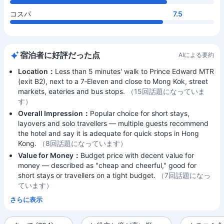
コスパ
7.5
宿泊者に好評だった点
AIによる要約
Location：
Less than 5 minutes' walk to Prince Edward MTR
(exit B2), next to a 7‑Eleven and close to Mong Kok, street
markets, eateries and bus stops.
（15回話題になっていま
す）
Overall Impression：
Popular choice for short stays,
layovers and solo travellers — multiple guests recommend
the hotel and say it is adequate for quick stops in Hong
Kong.
（8回話題になっています）
Value for Money：
Budget price with decent value for
money — described as "cheap and cheerful," good for
short stays or travellers on a tight budget.
（7回話題になっ
ています）
さらに表示