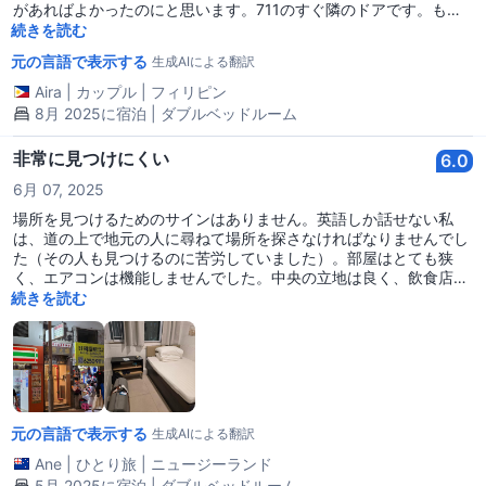
があればよかったのにと思います。711のすぐ隣のドアです。もう
少し清潔であれば良かったですが、休むだけなら十分です。
続きを読む
元の言語で表示する
生成AIによる翻訳
Aira
|
カップル
|
フィリピン
8月 2025に宿泊 | ダブルベッドルーム
非常に見つけにくい
6.0
6月 07, 2025
場所を見つけるためのサインはありません。英語しか話せない私
は、道の上で地元の人に尋ねて場所を探さなければなりませんでし
た（その人も見つけるのに苦労していました）。部屋はとても狭
く、エアコンは機能しませんでした。中央の立地は良く、飲食店や
マクカフェに近いです。シャワーはトイレの後ろの壁からぶら下が
続きを読む
っています。
元の言語で表示する
生成AIによる翻訳
Ane
|
ひとり旅
|
ニュージーランド
5月 2025に宿泊 | ダブルベッドルーム