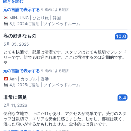
をホテルに知らせることをお勧めします。幸い、私が泊まった部屋
続きを読む
は寝具の洗濯がしっかりされていて、臭いもありませんでした。宿
元の言語で表示する
生成AIによる翻訳
泊施設自体はまあまあです。運が良かったのかもしれませんね。
MINJUNG
|
ひとり旅
|
韓国
8月 2024に宿泊 | ツインベッドルーム
私の好きなもの
10.0
5月 05, 2025
とても快適で、部屋は清潔です。スタッフはとても親切でフレンド
リーです。誰でも歓迎されます。ここに宿泊するのは定期的です。
🌹
元の言語で表示する
生成AIによる翻訳
Aan
|
カップル
|
香港
4月 2025に宿泊 | ツインベッドルーム
非常に満足
8.4
2月 11, 2026
便利な立地で、下に7-11があり、アクセスが簡単です。受付のスタ
ッフは親切で、エリアも安全に感じました。しかし、部屋は狭く、
湿った匂いがするかもしれません。全体的には良いです。