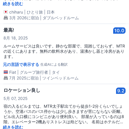
屋も普通に清潔と思います。ロケーションも良いので、次回行くこ
続きを読む
とがあるなら、また泊まると思います。
chiharu
|
ひとり旅
|
日本
3月 2026に宿泊 | ダブルベッドルーム
最高!
10.0
8月 18, 2025
ルームサービスは良いです。静かな部屋で、混雑しておらず、MTR
の近くにあります。無料の飲料水があり、湯沸かし器と冷房があり
ます。
元の言語で表示する
生成AIによる翻訳
Fiat
|
グループ旅行者
|
タイ
7月 2025に宿泊 | ツインベッドルーム
ロケーション良し
9.2
5月 07, 2025
宿の入るビルまでは、MTR太子駅出てから徒歩1-2分くらいでしょ
うか。空港バスのバス停からは少し歩きますが苦にならない距離。
ビル出入口横にコンビニがあり便利良い。 部屋が入っているのは8
階。エレベーター2機ありストレスは殆どない。 名前はホテルだけ
ど、私にはゲストハウスだと感じた。そして、ゲストハウスと考え
続きを読む