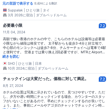
ル）が揃っていて、外は静かです。大きな荷物を持たない一人旅に
元の言語で表示する
生成AIによる翻訳
は良い選択です。
Suppalak
|
ひとり旅
|
タイ
3月 2026に宿泊 | ダブルベッドルーム
必要最小限
7.2
11月 04, 2024
高額で狭い香港のホテルの中で、こちらのホテルは設備等は必要最
小限ながら値段は格安です。 太子駅からも徒歩3-4分と好立地で、
中心部のモンコックへは徒歩7-8分、チムサーチョイへは電車で4駅
と便利です。 空港までは乗り換え2回必要ですが、MTRとAirport
Expressで40分ほどで到着します。
続きを読む
SHO
|
ひとり旅
|
日本
10月 2024に宿泊 | ダブルベッドルーム
チェックインは大変だった。価格に対して満足。
7.2
8月 27, 2024
ホテルの位置は写真に示されているので、見つけやすいです。ただ
し、夕方や遅い時間にチェックインする場合、カウンターのスタッ
フがいないことがあるので、早めにチェックインするのが良いでし
ょう。また、事前にメールやアゴダのチャットでチェックイン時間