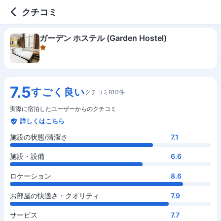
1 out of 5 stars
施設の状態/清潔さ
施設・設備
ロケーション
お部屋の快適さ・クオリティ
サービス
コスパ
クチコミ
ガーデン ホステル (Garden Hostel)
7.5
すごく良い
クチコミ810件
実際に宿泊したユーザーからのクチコミ
詳しくはこちら
施設の状態/清潔さ
7.1
施設・設備
6.6
ロケーション
8.6
お部屋の快適さ・クオリティ
7.9
サービス
7.7