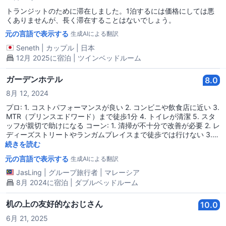
トランジットのために滞在しました。1泊するには価格にしては悪
くありませんが、長く滞在することはないでしょう。
元の言語で表示する
生成AIによる翻訳
Seneth
|
カップル
|
日本
12月 2025に宿泊 | ツインベッドルーム
ガーデンホテル
8.0
8月 12, 2024
プロ: 1. コストパフォーマンスが良い 2. コンビニや飲食店に近い 3.
MTR（プリンスエドワード）まで徒歩1分 4. トイレが清潔 5. スタ
ッフが親切で助けになる コーン: 1. 清掃が不十分で改善が必要 2. レ
ディーズストリートやランガムプレイスまで徒歩では行けない 3.
ベッドリネンが正しく洗濯されておらず、寝るときにかゆくなる
続きを読む
元の言語で表示する
生成AIによる翻訳
JasLing
|
グループ旅行者
|
マレーシア
8月 2024に宿泊 | ダブルベッドルーム
机の上の友好的なおじさん
10.0
6月 21, 2025