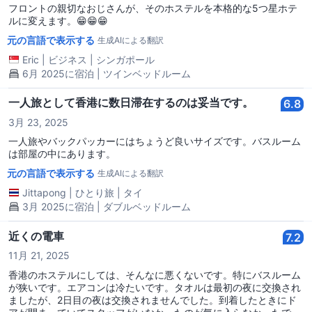
フロントの親切なおじさんが、そのホステルを本格的な5つ星ホテ
ルに変えます。😁😁😁
元の言語で表示する
生成AIによる翻訳
Eric
|
ビジネス
|
シンガポール
6月 2025に宿泊 | ツインベッドルーム
一人旅として香港に数日滞在するのは妥当です。
6.8
3月 23, 2025
一人旅やバックパッカーにはちょうど良いサイズです。バスルーム
は部屋の中にあります。
元の言語で表示する
生成AIによる翻訳
Jittapong
|
ひとり旅
|
タイ
3月 2025に宿泊 | ダブルベッドルーム
近くの電車
7.2
11月 21, 2025
香港のホステルにしては、そんなに悪くないです。特にバスルーム
が狭いです。エアコンは冷たいです。タオルは最初の夜に交換され
ましたが、2日目の夜は交換されませんでした。到着したときにド