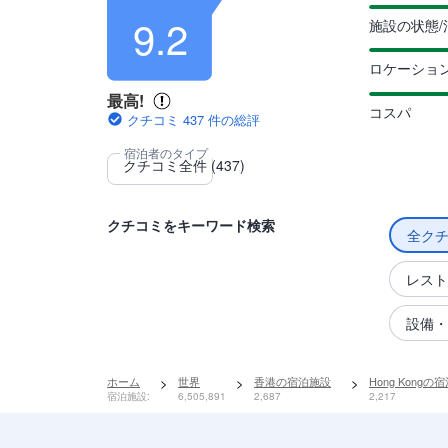
9.2
施設の状態/
ロケーショ
最高!
コスパ
クチコミ 437 件の総評
クチコミをキーワード検索
全ク
レスト
設備・
ホーム
>
世界
>
香港の宿泊施設
>
Hong Kongの
宿泊施設:
6,505,891
2,687
2,217