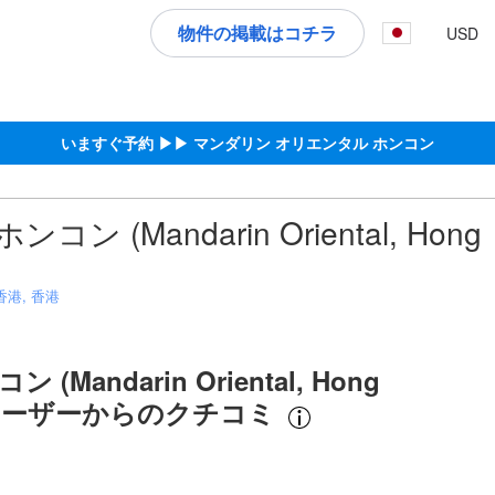
択してください
物件の掲載はコチラ
USD
施設に備わっていると予想される快適さや客室設備のレベルを示すもの
宿泊を終えたゲストから提供されています。実際の経験に基づいた内容
高スコア
ア
いますぐ予約 ▶▶ マンダリン オリエンタル ホンコン
(Mandarin Oriental, Hong
 香港, 香港
andarin Oriental, Hong
ユーザーからのクチコミ