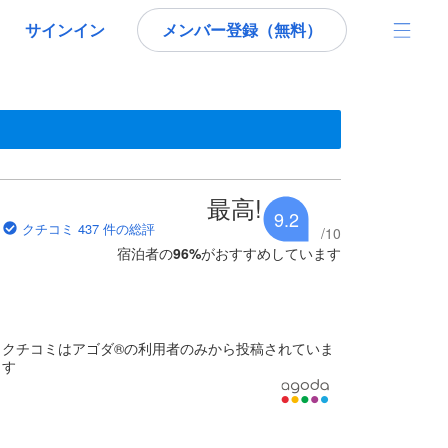
サインイン
メンバー登録（無料）
です。
であるため、これから宿泊選びをされるユーザーにとっても参考となる
最高!
9.2
クチコミ 437 件の総評
/
10
宿泊者の
96
%
がおすすめしています
クチコミはアゴダ®の利用者のみから投稿されていま
す