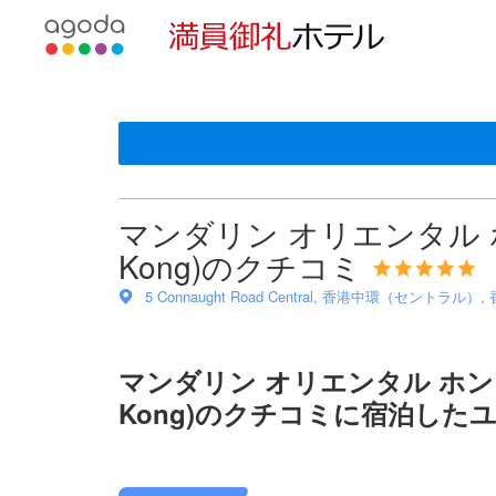
使用言語を選
通貨の選択
＜NEW＞クチコミ評価の傾向
星評価は、宿泊施設から受け取った情報であり、宿泊
アゴダに掲載されているクチコミは実際に予約をし、
サービス
部屋の快適さ
ロケーション
レストランの選択肢
雰囲気
朝食
清潔さ
プール
設備・サービス
tooltip
sentiment-positive-indicator
sentiment-positive-indicator
sentiment-negative-indicator
sentiment-positive-indicator
sentiment-positive-indicator
sentiment-positive-indicator
sentiment-positive-indicator
sentiment-negative-indicator
sentiment-positive-indicator
sentiment-positive-indicator
sentiment-negative-indicator
sentiment-positive-indicator
tooltip
施設の状態/清潔さスコア 10点満点中9.7点 香港における
施設・設備スコア 10点満点中9.3点 香港における高スコア
ロケーションスコア 10点満点中9.7点 香港における高スコ
サービススコア 10点満点中9.5点 香港における高スコア
コスパスコア 10点満点中8.9点 香港における高スコア
20件のクチコミ内で話題になっています
10件のクチコミ内で話題になっています
8件のクチコミ内で話題になっています
4件のクチコミ内で話題になっています
3件のクチコミ内で話題になっています
3件のクチコミ内で話題になっています
3件のクチコミ内で話題になっています
3件のクチコミ内で話題になっています
2件のクチコミ内で話題になっています
この宿泊施設へ寄せられた直近10件のクチコミ
100%が好評価
90%が好評価
100%が好評価
100%が好評価
100%が好評価
66%が好評価
100%が好評価
33%が好評価
100%が好評価
10
10
8.0
10
10
10
10
10
10
10
10%が低評価
33%が低評価
66%が低評価
最新
マンダリン オリエンタル ホンコン 
Kong)のクチコミ
5 Connaught Road Central, 香港中環（セントラル）,
マンダリン オリエンタル ホンコン (M
Kong)のクチコミに宿泊した