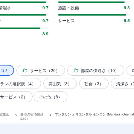
清潔さ
9.7
施設・設備
9.3
ン
9.7
サービス
9.5
8.9
チコミ
サービス（20）
部屋の快適さ（10）
ランの選択肢（4）
雰囲気（3）
朝食（3）
清潔さ（
サービス（2）
その他（8）
宿泊施設
>
香港の宿泊施設
>
マンダリン オリエンタル ホンコン (Mandarin Oriental, 
2,621