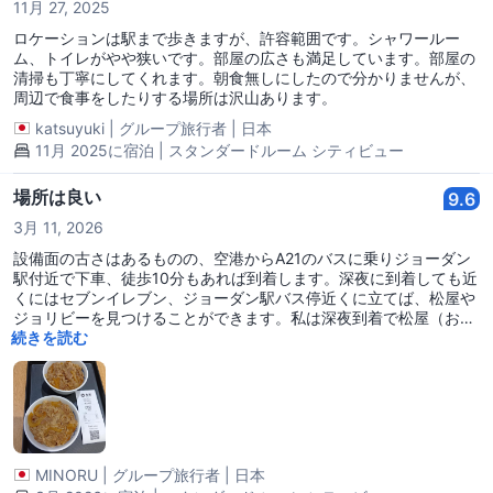
11月 27, 2025
restaurants and shopping malls cluster the hotel.
ロケーションは駅まで歩きますが、許容範囲です。シャワールー
ム、トイレがやや狭いです。部屋の広さも満足しています。部屋の
清掃も丁寧にしてくれます。朝食無しにしたので分かりませんが、
周辺で食事をしたりする場所は沢山あります。
katsuyuki
|
グループ旅行者
|
日本
11月 2025に宿泊 | スタンダードルーム シティビュー
場所は良い
9.6
3月 11, 2026
設備面の古さはあるものの、空港からA21のバスに乗りジョーダン
駅付近で下車、徒歩10分もあれば到着します。深夜に到着しても近
くにはセブンイレブン、ジョーダン駅バス停近くに立てば、松屋や
ジョリビーを見つけることができます。私は深夜到着で松屋（おそ
らく24時間営業）で35香港ドルの並牛丼を食べてホテルに向かい
続きを読む
ました。２階に喫煙スペースがあります。客室内にはスリッパ、セ
ーフティーボックスもありました。
MINORU
|
グループ旅行者
|
日本