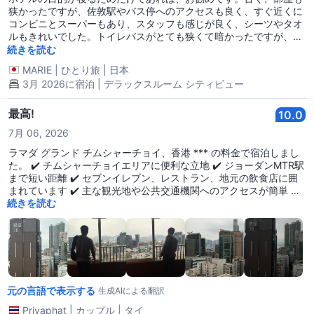
狭かったですが、佐敦駅やバス停へのアクセスも良く、すぐ近くに
コンビニとスーパーもあり、スタッフも感じが良く、シーツやタオ
ルもきれいでした。トイレバスがとても狭くて暗かったですが、シ
ャワーの水圧も強め、ドライヤーも強い風量で使いやすかったで
続きを読む
す。トイレットペーパーが便座の後ろにあり、後ろを向かなければ
MARIE
|
ひとり旅
|
日本
ならないのは不便でした。初日は下水っぽいにおいが気になりまし
3月 2026に宿泊 | デラックスルーム シティビュー
たが、翌日からは鼻が慣れたのか気になりませんでした。総合的に
みて、香港のホテルの価格を考えると、値段相応かと思います。
最高!
10.0
7月 06, 2026
ラマダ グランド チムシャーチョイ、香港 *** の料金で宿泊しまし
た。 ✔️ チムシャーチョイエリアに便利な立地 ✔️ ジョーダンMTR駅
まで短い距離 ✔️ セブンイレブン、レストラン、地元の飲食店に囲
まれています ✔️ 主な観光地や公共交通機関へのアクセスが簡単 ✔️
市街の景色が見える部屋 ✔️ 朝食はオプションで追加可能 ✔️ 清潔な
続きを読む
部屋と強力なエアコン ✔️ 親切で助けになるスタッフ ✔️ タイの旅行
者に人気 ✔️ ホテルの外ではタクシーがいつも見つけやすい
元の言語で表示する
生成AIによる翻訳
Priyaphat
|
カップル
|
タイ