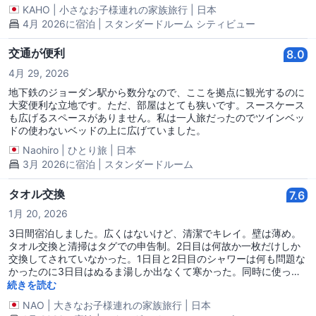
KAHO
|
小さなお子様連れの家族旅行
|
日本
4月 2026に宿泊 | スタンダードルーム シティビュー
交通が便利
8.0
4月 29, 2026
地下鉄のジョーダン駅から数分なので、ここを拠点に観光するのに
大変便利な立地です。ただ、部屋はとても狭いです。スースケース
も広げるスペースがありません。私は一人旅だったのでツインベッ
ドの使わないベッドの上に広げていました。
Naohiro
|
ひとり旅
|
日本
3月 2026に宿泊 | スタンダードルーム
タオル交換
7.6
1月 20, 2026
3日間宿泊しました。広くはないけど、清潔でキレイ。壁は薄め。
タオル交換と清掃はタグでの申告制。2日目は何故か一枚だけしか
交換してされていなかった。1日目と2日目のシャワーは何も問題な
かったのに3日目はぬるま湯しか出なくて寒かった。同時に使って
いる人が多いとなるのかも‥？ 少し気になるところもあったけ
続きを読む
ど、このお値段で好立地だと思います。
NAO
|
大きなお子様連れの家族旅行
|
日本