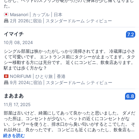
しかし、ベッドのスプリンが硬かったので身体が少し痛くなりまし
シャワーする分には不便はありません。 洗面所スペースは、やや狭
た。
い印象。歯ブラシとカミソリ(持参)とコップを置いたらスペースが
埋まってしまいます。 泊まった部屋の洗面の下あたりから少し水漏
Masanori
|
カップル
|
日本
れはありました。 6.冷蔵庫、TV ⇨有り。冷蔵庫は小さく、冷蔵も弱
2月 2026に宿泊 | スタンダードルーム シティビュー
めなので本格的にはあまり使えません。ペットボトルの飲料を入れ
る程度で、何かを凍らせて置くことは厳しい感じでした。 TVは使
イマイチ
7.2
えます。放送も現地のものが入ります。私は使いませんでしたが、
設定すればスマホとリンクして映像を見たりもできるかと。 7.セキ
10月 08, 2024
ュリティ、インターネット・無線Wi-Fi、電気関係 ⇨部屋の鍵はカー
シングル部屋は狭かったがしっかり清掃されてます。 冷蔵庫は小さ
ド式。2枚いただけました。 金庫は小さめ(財布が入る程度)が1つあ
くて可愛いです。 エントランス前にタクシーが止まってます。タク
り。 無線Wi-Fiパスワードはいただいたカードのケースに記載あ
シー移動する方には充分です。 近くにコンビニ、飲食店あります。
り。インターネットのつながりも電波感度も快適です。 部屋の電気
駅までは歩く方かな？
は、入口のカードホルダに挿し込むと点灯する形。ですが、おそら
く部屋の照明だけで、空調とコンセント電源は刺さなくても使えて
NORIFUMI
|
ひとり旅
|
香港
たと思います。 7.空調 ⇨香港は蒸し暑いので(訪れたのは4月)、クー
9月 2024に宿泊 | スタンダードルーム シティビュー
ラーをつけてました。ただ、つけっぱなしで在室するとかなり冷え
ます。寝る時は消しても快適にすごせました。なので上のとおり、
まあまあ
6.8
空調の効き方は心配なくめっちゃ効きます。 8.エレベーター ⇨2機
あり、エレベーターに乗ったら階を押すボタンの下に、部屋の電子
11月 17, 2025
カードをかざしてボタンを操作する方法になります。カードの反応
部屋は古いけど、綺麗にしてあって良かったと思いました。 ダメだ
が渋めだったので、センサーにしっかりくっつけて反応させます。
った所は、コンセントが少ない。ベットの近くにコンセントがな
総じて、フロントの方は親切に明るく対応いただけて、わたしは片
い。シャワーを使うと、排水口から臭い匂いがするとこでした。 そ
言の英語ですが理解していただけますしとても良かったです。 立地
れ以外は、良かったです。 コンビニも近くにあったし、飲食店も近
の面では、繁華街からはやや離れてますが、駅まで歩けなくはない
くにたくさんあった。
続きを読む
です。ロケーションにはあまり期待はしないほうが良いでしょう。