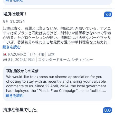
that they can enjoy a great trip in Hong Kong as you did. We
look forward to welcoming you back for another promising
stay soon.
場所は最高！
7.6
8月 31, 2024
設備は古く、綺麗とは言えないが、掃除は行き届いている。アメニ
ティは歯ブラシと石鹸はあるけど、髭剃りや部屋着はないので準備
が必要。ただロケーションが良い。周囲にはお洒落なバーやマッサ
ージ店、香港気分を味わえる地元民が通う中華料理店など魅力的な
店が沢山ある。夜はホテルの周辺だけで過ごせる！
続きを読む
KAZUHIKO
|
ひとり旅
|
日本
8月 2024に宿泊 | スタンダードルーム シティビュー
宿泊施設からの返信
We would like to express our sincere appreciation for you
choosing to stay with us recently and sharing your valuable
comments to us. Since 22 April, 2024, the local government
had deployed the "Plastic Free Campaign", some facilities
like razor, bottle of water, comb and shower cap would not
続きを読む
be provided by hotel anymore. Guests are complied to bring
on their own or they could purchase on 2/F vending machine.
Hotel lies at the most urbanized area of commercial and
清潔な部屋でした。
8.0
amusement. Thus, there were different exotic bars,