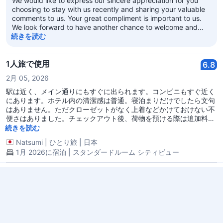
We would like to express our sincere appreciation for you
してください。都市の中心にあるため、ホテルビューは特別なもの
choosing to stay with us recently and sharing your valuable
ではありませんが、27階では窓の外を遮るものがないため、景色は
comments to us. Your great compliment is important to us.
悪くありませんでした。
We look forward to have another chance to welcome and
serve you soon.
続きを読む
1人旅で使用
6.8
2月 05, 2026
駅は近く、メイン通りにもすぐに出られます。コンビニもすぐ近く
にあります。ホテル内の清潔感は普通。寝泊まりだけでしたら文句
はありません。ただクローゼットがなく上着などかけておけない不
便さはありました。チェックアウト後、荷物を預ける際は追加料金
になっていました。総じて良が感想です。
続きを読む
Natsumi
|
ひとり旅
|
日本
1月 2026に宿泊 | スタンダードルーム シティビュー
すべては良いが、ただ一つ…
8.4
8月 26, 2025
観光地に近い素晴らしいホテルの一つです。 - 地下鉄まで歩いてす
ぐ - レストランは深夜まで営業している - ショッピングエリアも便
利で、荷物を持って帰れる - 空港からバスを降りて、10-15分歩け