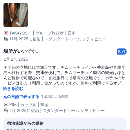
初めての香港旅で快適に３日間ありがとうございました！！またの
機会にも利用させていただきたいです。
TAKAYOSHI
|
グループ旅行者
|
日本
11月 2025に宿泊 | スタンダードルーム シティビュー
場所がいいです。
8.0
2月 24, 2025
ホテルの立地には大満足です。チムサーチョイから香港島や九龍半
島へ旅行する際、交通が便利で、チムサーチョイ周辺の観光はほと
んど徒歩で可能なので、香港旅行には最高の立地です。ホテルのサ
ービスはあまり利用しなかったのですが、無料で利用できるオプシ
ョンはあまりありませんでした。ホテルにチェックイン時間より早
続きを読む
く到着した際、すでに部屋の準備が整っていたので、追加料金なし
元の言語で表示する
生成AIによる翻訳
で早めに部屋を使えたことに感謝しました。香港はエアコンに暖房
機能がないので、暖房を入れてもエアコンが作動するだけで、逆に
KIM
|
カップル
|
韓国
寒くなるので注意してください。冬の夜は少し寒く感じますが、追
2月 2025に宿泊 | スタンダードルーム シティビュー
加料金なしで追加の毛布を利用できたのは良かったです。寝具や客
室の清掃状況は全体的に良い方ですが、隅のほこりまでしっかり掃
宿泊施設からの返信
除されているわけではありませんでした。政府の政策のために飲料
水を含む使い捨てアイテムがほとんど提供されていないので、注意