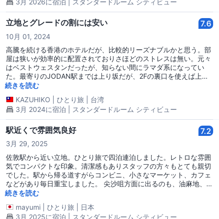
3月 2026に宿泊 | スタンダードルーム シティビュー
立地とグレードの割には安い
7.6
10月 01, 2024
高騰を続ける香港のホテルだが、比較的リーズナブルかと思う。部
屋は狭いが効率的に配置されておりさほどのストレスは無い。元々
はベストウェスタンだったが、知らない間にラマダ系になってい
た。最寄りのJODAN駅までは上り坂だが、2Fの裏口を使えば上り
坂を回避できる。付近で色々と泊まったが、立地価格清潔さのバラ
続きを読む
ンスが良い方かと思う。
KAZUHIKO
|
ひとり旅
|
台湾
3月 2024に宿泊 | スタンダードルーム シティビュー
駅近くで雰囲気良好
7.2
3月 29, 2025
佐敦駅から近い立地。ひとり旅で四泊連泊しました。レトロな雰囲
気でコンパクトな印象。清潔感もありスタッフの方々もとても親切
でした。駅から帰る道すがらコンビニ、小さなマーケット、カフェ
などがあり毎日重宝しました。 尖沙咀方面に出るのも、油麻地、旺
角方面に出るのも楽です。都市を徘徊したい旅でしたので、その目
続きを読む
的にあった便利なホテルでした。 次回も利用するつもりです。
mayumi
|
ひとり旅
|
日本
3月 2025に宿泊 | スタンダードルーム シティビュー