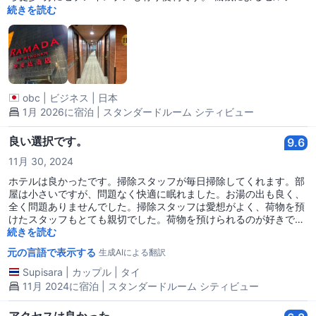
ェックイン、ドロップキーによるチェックアウトも便利でした。残
続きを読む
念だったのはトイレが狭すぎてトイレットペーパーが頭上に有り不
便です。それとシャワーカーテンがすごく臭く洗顔、トイレの時も
かなり不快でした。
obc
|
ビジネス
|
日本
1月 2026に宿泊 | スタンダードルーム シティビュー
良い選択です。
9.6
11月 30, 2024
ホテルは良かったです。掃除スタッフが毎日掃除してくれます。部
屋は小さいですが、問題なく快適に眠れました。お湯の出も良く、
全く問題ありませんでした。掃除スタッフは愛想がよく、荷物を預
けたスタッフもとても親切でした。荷物を預けられるのが好きで
す。とても良いです。A21に乗って降りて少し歩くだけなので、遠
続きを読む
くなく歩けます。帰りはA22に乗れば便利です。隣の部屋のドアの
元の言語で表示する
生成AIによる翻訳
音や人の話し声が少し聞こえましたが、音があまり響かない部屋で
した。25階にいて、景色がとても綺麗でした。タバコの匂いも全く
Supisara
|
カップル
|
タイ
しなくて素晴らしかったです。
11月 2024に宿泊 | スタンダードルーム シティビュー
アクセスは良かった