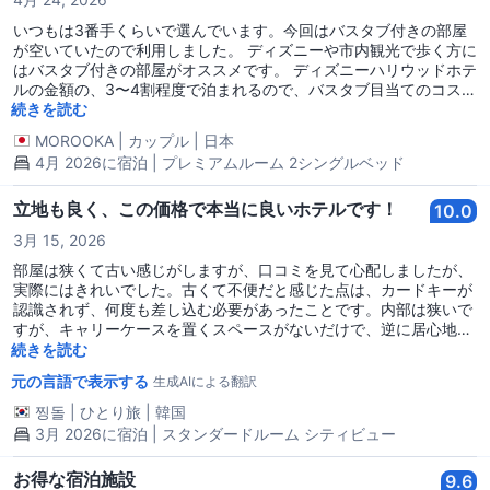
星ホテルのような多くを望まなく、寝るだけでしたら良いホテルと
いえます。
いつもは3番手くらいで選んでいます。今回はバスタブ付きの部屋
が空いていたので利用しました。 ディズニーや市内観光で歩く方に
はバスタブ付きの部屋がオススメです。 ディズニーハリウッドホテ
ルの金額の、3〜4割程度で泊まれるので、バスタブ目当てのコスパ
は良いかと思います。 部屋はそこまで広くないので、くつろぐよ
続きを読む
り、荷物置き、寝るだけ、で大丈夫な人にオススメです。 因みに、
MOROOKA
|
カップル
|
日本
私のホテルを選ぶ基準は、立地、安さ、設備の順です。
4月 2026に宿泊 | プレミアムルーム 2シングルベッド
立地も良く、この価格で本当に良いホテルです！
10.0
3月 15, 2026
部屋は狭くて古い感じがしますが、口コミを見て心配しましたが、
実際にはきれいでした。古くて不便だと感じた点は、カードキーが
認識されず、何度も差し込む必要があったことです。内部は狭いで
すが、キャリーケースを置くスペースがないだけで、逆に居心地が
いいと感じました。この価格でこれ以下のところもたくさん見まし
続きを読む
た。内部はきれいで温かいお湯もよく出て、うるさいとも感じず、
元の言語で表示する
生成AIによる翻訳
スタッフも親切でした。次回も香港に来たら利用すると思います。
찡돌
|
ひとり旅
|
韓国
3月 2026に宿泊 | スタンダードルーム シティビュー
お得な宿泊施設
9.6