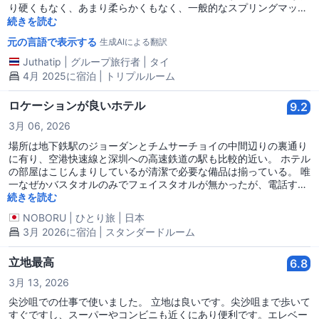
り硬くもなく、あまり柔らかくもなく、一般的なスプリングマット
レスのスタイルです。エアコンは冷たく、雰囲気も良いです。コン
続きを読む
ビニやレストランに近く、移動も簡単で、部屋に上がる廊下やエレ
元の言語で表示する
生成AIによる翻訳
ベーター内にタバコの臭いはまったくありません。価格もそれほど
高くなく、今回の予約には満足しています。
Juthatip
|
グループ旅行者
|
タイ
4月 2025に宿泊 | トリプルルーム
ロケーションが良いホテル
9.2
3月 06, 2026
場所は地下鉄駅のジョーダンとチムサーチョイの中間辺りの裏通り
に有り、空港快速線と深圳への高速鉄道の駅も比較的近い。 ホテル
の部屋はこじんまりしているが清潔で必要な備品は揃っている。 唯
一なぜかバスタオルのみでフェイスタオルが無かったが、電話すれ
ば持ってきてくれたと思うが、とりあえず余ったバスタオルで何と
続きを読む
かした（笑）。
NOBORU
|
ひとり旅
|
日本
3月 2026に宿泊 | スタンダードルーム
立地最高
6.8
3月 13, 2026
尖沙咀での仕事で使いました。 立地は良いです。尖沙咀まで歩いて
すぐですし、スーパーやコンビニも近くにあり便利です。エレベー