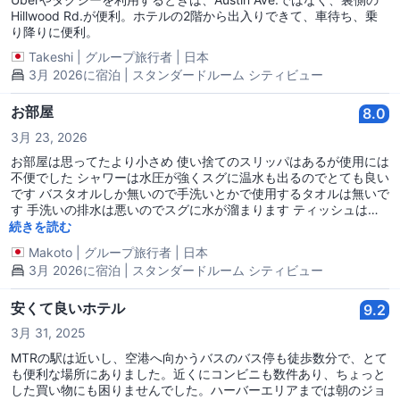
Hillwood Rd.が便利。ホテルの2階から出入りできて、車待ち、乗
り降りに便利。
Takeshi
|
グループ旅行者
|
日本
3月 2026に宿泊 | スタンダードルーム シティビュー
お部屋
8.0
3月 23, 2026
お部屋は思ってたより小さめ 使い捨てのスリッパはあるが使用には
不便でした シャワーは水圧が強くスグに温水も出るのでとても良い
です バスタオルしか無いので手洗いとかで使用するタオルは無いで
す 手洗いの排水は悪いのでスグに水が溜まります ティッシュは独
特なにおいがあります 概ね衛生的ですが所々気になる点はある感じ
続きを読む
です
Makoto
|
グループ旅行者
|
日本
3月 2026に宿泊 | スタンダードルーム シティビュー
安くて良いホテル
9.2
3月 31, 2025
MTRの駅は近いし、空港へ向かうバスのバス停も徒歩数分で、とて
も便利な場所にありました。近くにコンビニも数件あり、ちょっと
した買い物にも困りませんでした。ハーバーエリアまでは朝のジョ