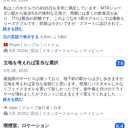
私はこのホテルでの4泊5日を非常に満足しています。MTRジョー
ダン駅から徒歩5分の便利な立地で、周囲には多くの飲食店があ
り、711は数歩の距離です。このような4つ星ホテルにしては価格も
リーズナブルです。部屋は小さいですが、スマートに設計されてい
るため、狭く感じることはなく、毎日掃除してもらえます。スタッ
続きを読む
フは親切でフレンドリーです。香港に行く方はぜひこのホテルに泊
元の言語で表示する
生成AIによる翻訳
まってください。
Pham
|
カップル
|
ベトナム
6月 2024に宿泊 | スタンダードルーム シティビュー
立地を考えれば妥当な選択
7.6
3月 28, 2025
最低限のサービスは揃っており、地下鉄の駅からは少し歩きますが
立地を考えれば妥当な金額だと思います。部屋にバスタオルしかな
くフェイスタオルを置いて欲しかったです。途中備え付けのドライ
ヤーが壊れましたがフロントに伝えるとすぐ変えてくれました。部
屋着はありませんので持参をおすすめします。
続きを読む
Maki
|
グループ旅行者
|
日本
3月 2025に宿泊 | スタンダードルーム シティビュー
喫煙室、ロケーション
6.4