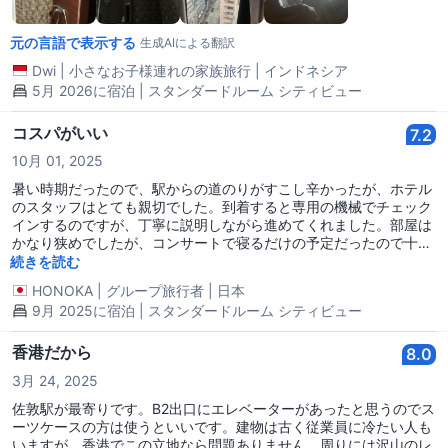
元の言語で表示する
生成AIによる翻訳
Dwi
|
小さなお子様連れの家族旅行
|
インドネシア
5月 2026に宿泊 | スタンダードルーム シティビュー
コスパがいい
7.2
10月 01, 2025
暑い時期だったので、駅からの道のりがすこし辛かったが、ホテル
のスタッフはとても親切でした。到着すると専用の機械でチェック
インするのですが、丁寧に説明しながら進めてくれました。部屋は
かなり狭めでしたが、コンサートで寝るだけの予定だったので十分
でした。他の安いホテルだとシャワーが謎にトイレに降りかかる仕
続きを読む
様の場合がありますが、ここはしっかりカーテンもあってびしょび
HONOKA
|
グループ旅行者
|
日本
しょになることはありませんでした。到着時から部屋のクーラーが
9月 2025に宿泊 | スタンダードルーム シティビュー
効いていて、外出から戻っても涼しかったので、ルームキーを抜い
てもクーラーが付けっぱなしで良かったです。
香港だから
8.0
3月 24, 2025
佐敦駅が最寄りです。B2出口にエレベーターがあったと思うのでス
ーツケースの方は使うといいです。建物は古く従業員に冷たい人も
いますが、香港でこの立地なら問題ありません。周りには沢山のレ