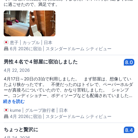
に過ごせたので、満足です。
恵子
|
カップル
|
日本
6月 2026に宿泊 | スタンダードルーム シティビュー
男性４名で４部屋に宿泊しました
8.0
4月 22, 2026
4月17日～20日の3泊で利用しました。 まず部屋は、想像してい
たより狭かったです。 不便だったのはトイレで、ペーパーホルダ
ーが真後ろについていたので、かなり苦戦しました。 シャンプ
ー。コンディショナー、ボディソープなども配備されていました
が、歯ブラシはなかったのでご注意ください(あったとしても、持
続きを読む
参したものを使いますが…)。 その他冷蔵庫、TV、セキュリティ
kume
|
グループ旅行者
|
日本
ボックスは完備されています。 ベッドメイクも毎日綺麗に施され
4月 2026に宿泊 | スタンダードルーム シティビュー
ていました。 ロケーションはジョーダンの駅が近いとはいえ、尖
沙咀東やHUNHOMまでも歩いて行けます。 近くにセブンイレブ
ンは３軒あり、お酒やその他の買い出しには事欠きません。 帰り
ちょっと贅沢に
8.4
は空港行きのバス停にも歩いて５分以内ですので便利です。 ４つ
4月 24, 2026