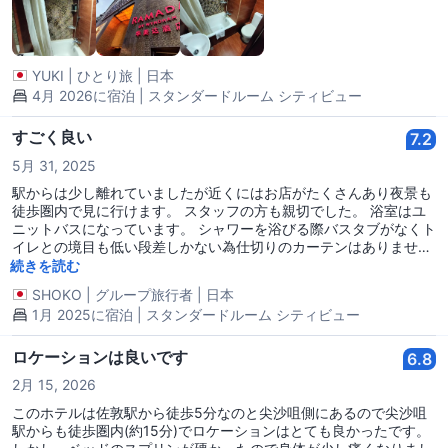
ましたが、ベッドの隅で使いにくく、テレビのコンセントで使用済
みなどで実質使える数としてください。) できればホテルから借り
た電源プラグ変換器を通して、延長ケーブルタップを持参か用意す
るのが良いと思います。 部屋に備え付けのドライヤーは変換器なく
YUKI
|
ひとり旅
|
日本
ともそのまま使うことができました。 2.アメニティ関係 ⇨有り：バ
スタオル✕2枚、足ふきマット、固形セッケン、浴槽にシャンプ
4月 2026に宿泊 | スタンダードルーム シティビュー
ー、セッケン、コンディショナー、部屋にティッシュ、珈琲、紅
茶、ミルクなど数個、湯沸かし器(水は別途自分で用意) 無し：カミ
すごく良い
7.2
ソリ、歯ブラシ、スリッパ ※ただし、スリッパは他の部屋に泊まっ
5月 31, 2025
た方に聞くとあるとのことで、1ついただきました。紙スリッパの
簡単なものです。 3.部屋の清掃 ⇨基本、宿泊毎日してくれてます。
駅からは少し離れていましたが近くにはお店がたくさんあり夜景も
ベッドのクリーニング、バスタオル補填、ゴミ捨て、洗面所の清
徒歩圏内で見に行けます。 スタッフの方も親切でした。 浴室はユ
掃、使用したコップの清掃。 過ごす分には気になる点はありません
ニットバスになっています。 シャワーを浴びる際バスタブがなくト
でした。 清掃不要でしたら、部屋の入口ドアノブに″Don't Disturb″
イレとの境目も低い段差しかない為仕切りのカーテンはありません
の札を掲げておけば大丈夫です。 4.トイレ ⇨ウォシュレットはあり
が床が濡れますのでそこさえ我慢すれば良いホテルかなと思いまし
続きを読む
ません。(基本、香港のトイレにはよほどの高級ではない限り無い
た。
のかと。) トイレットペーパーは2つありますが、座った横の壁でな
SHOKO
|
グループ旅行者
|
日本
く、便座背面の壁についてたので、やや取りにくい程度です。 水は
1月 2025に宿泊 | スタンダードルーム シティビュー
便座背面のボタンを押すことで流れる仕組み。水の量が弱めなので
何度かプッシュして流したほうが良いかも？と思いました。 5.浴
ロケーションは良いです
6.8
槽、洗面所 ⇨香港の安い宿だと、浴槽シャワーとトイレが分かれて
なく一体のところがあると聞いてましたのでここが気がかりでし
2月 15, 2026
た。 こちらのホテルは、写真のように浴槽とトイレスペースは仕切
このホテルは佐敦駅から徒歩5分なのと尖沙咀側にあるので尖沙咀
られるので日本のユニットバスとほぼ変わりませんでした。 シャワ
駅からも徒歩圏内(約15分)でロケーションはとても良かったです。
ーの水圧は強くてお湯もすぐ出ます。結構熱い温度まで出ますので