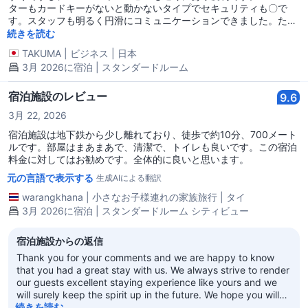
ターもカードキーがないと動かないタイプでセキュリティも〇で
す。スタッフも明るく円滑にコミュニケーションできました。た
だ、トイレのペーパーが硬めで水が詰まってしまいました。ペーパ
続きを読む
ーの使いすぎ注意です。あと、3月でしたが空調が送風と冷房しか
TAKUMA
|
ビジネス
|
日本
なく、夜は部屋まで寒かったです。窓も見た感じ二重窓じゃないと
3月 2026に宿泊 | スタンダードルーム
思います。昼間は暖かいです。 個人的には観光メインで宿泊費は抑
えたい人には最適だと思いました。
宿泊施設のレビュー
9.6
3月 22, 2026
宿泊施設は地下鉄から少し離れており、徒歩で約10分、700メート
ルです。部屋はまあまあで、清潔で、トイレも良いです。この宿泊
料金に対してはお勧めです。全体的に良いと思います。
元の言語で表示する
生成AIによる翻訳
warangkhana
|
小さなお子様連れの家族旅行
|
タイ
3月 2026に宿泊 | スタンダードルーム シティビュー
宿泊施設からの返信
Thank you for your comments and we are happy to know
that you had a great stay with us. We always strive to render
our guests excellent staying experience like yours and we
will surely keep the spirit up in the future. We hope you will
also recommend our hotel to your friends and relatives so
続きを読む