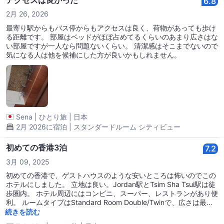
6.8
2月 26, 2026
最寄り駅からもバス停からもアクセスは良く、荷物があっても歩け
る距離です。 部屋はベッドがほぼ占めてるくらいのあまり広さはな
い部屋ですが一人なら問題ないくらい。 清潔感はそこまでないので
気になる人は他を候補にした方が良いかもしれません。
Sena
|
ひとり旅
|
日本
2月 2026に宿泊 | スタンダードルーム シティビュー
初めての香港3泊
7.2
3月 09, 2025
初めての香港で、ゲストハウスのような安いところは怖いのでこの
ホテルにしました。 立地は良い。Jordan駅とTsim Sha Tsui駅は徒
歩圏内。 ホテル周辺にはコンビニ、スーパー、レストランがあり便
利。 ルームタイプはStandard Room Double/Twinで、広さは最低
限でホテルでは寝るだけだったので問題なし。 シャワーとトイレの
続きを読む
仕切りがカーテンのみでびっくりしましたが、特に問題なく使えま