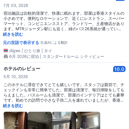
7月 03, 2026
宿泊施設は比較的清潔で、快適に眠れます。部屋は香港スタイルの
小さめです。便利なロケーションで、近くにレストラン、スーパー
マーケット、コンビニエンスストア、ランドリー、土産物店があり
ます。MTRジョーダン駅にも近く、緑のバス26系統が通ってい
て、ホンハム駅まで行けます。自動チェックイン機を通じてチェッ
続きを読む
クインが可能で、2階に荷物預かりサービスがありますが、大柄な
元の言語で表示する
生成AIによる翻訳
人には適していません。トイレが狭く、部屋のエアコンは少し冷え
が遅かったです（その部屋だけかもしれません）。冷蔵庫は全く冷
ณัฐพล
|
ひとり旅
|
タイ
えません。
6月 2026に宿泊 | スタンダードルーム シティビュー
ホテルのレビュー
10.0
5月 10, 2026
このホテルに滞在できてとても嬉しいです。スタッフは親切で、チ
ェックインも非常に簡単でした。部屋は清潔で、毎日掃除をしても
らえました。バスルームも清潔で、部屋のインテリアはとても豪華
です。初めての訪問で小さな子供二人を連れていましたが、香港に
再び旅行する際にはこのホテルに戻ってきたいと思います。ホテル
続きを読む
の立地は戦略的で、周囲にはミニマーケットもあり、バス停にも近
く、MRTジョーダン駅も近いです。本当に素晴らしいホテルです。