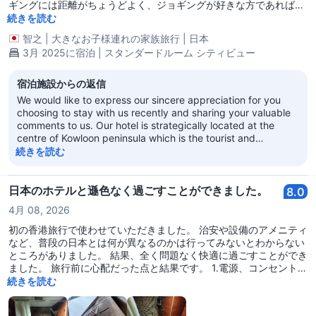
ギングには距離がちょうどよく、ジョギングが好きな方であれば
5km程度の心地よく最高なジョギングコースをこのホテルを拠点に
続きを読む
して作ることができました。また、10歳の子供をつれていました
智之
|
大きなお子様連れの家族旅行
|
日本
が、シンフォニーオブライツを見てからチムサーチョイプロムナー
3月 2025に宿泊 | スタンダードルーム シティビュー
ドから徒歩で十分歩いて帰ってこれました。部屋は決して広くはな
いですが、必要最低限の十分な広さと設備で問題ありませんでした
（ツインルーム利用）。お風呂も狭いですが水圧と温度がどの時間
宿泊施設からの返信
でも完璧なので、快適なシャワーを楽しめました。バスタオルが毎
We would like to express our sincere appreciation for you
日変わらないとのレビューがいくつか見られましたが、バスタオル
choosing to stay with us recently and sharing your valuable
は毎日新しいものに変わっていました。とても良い選択をしたと思
comments to us. Our hotel is strategically located at the
っています。
centre of Kowloon peninsula which is the tourist and
commercial hub. It is easily accessible to every corner of
続きを読む
Hong Kong - especially the Tsim Sha Tsui East and the Star
Ferry. Our rooms generally not big but they were fully
equipped with all essential facilities and items for guests
日本のホテルと遜色なく過ごすことができました。
8.0
during their stays.
4月 08, 2026
初の香港旅行で使わせていただきました。 治安や設備のアメニティ
など、普段の日本とは何が異なるのかは行ってみないとわからない
ところがありました。 結果、全く問題なく快適に過ごすことができ
ました。 旅行前に心配だった点と結果です。 1.電源、コンセントの
形状 ⇨日本の規格とは異なりますので、そのままでは挿せませ
続きを読む
ん。ホテルのフロントの方に″power adapter″と伝えたら貸してい
ただくことができました。 部屋のコンセント数は2つ。(他にもあり