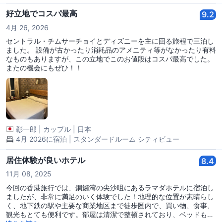
好立地でコスパ最高
9.2
4月 26, 2026
セントラル・チムサーチョイとディズニーを主に回る旅程で三泊し
ました。 設備が古かったり消耗品のアメニティ等がなかったり有料
なものもありますが、この立地でこのお値段はコスパ最高でした。
またの機会にもぜひ！！
彰一郎
|
カップル
|
日本
4月 2026に宿泊 | スタンダードルーム シティビュー
居住体験が良いホテル
8.4
11月 08, 2025
今回の香港旅行では、銅鑼湾の尖沙咀にあるラマダホテルに宿泊し
ましたが、非常に満足のいく体験でした！地理的な位置が素晴らし
く、地下鉄の駅や主要な商業地区まで徒歩圏内で、買い物、食事、
観光もとても便利です。部屋は清潔で整頓されており、ベッドも快