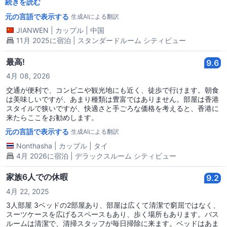
適で、夜はとても静かでした。フロントのサービスも親切で、質問
続きを読む
にはしっかり答えてくれました。コストパフォーマンスも非常に良
元の言語で表示する
生成AIによる翻訳
く、次回香港に来る際もここを選ぶつもりです！小さな欠点として
は、観光ツアーの団体が泊まっていることもあり、朝早くチェック
JIANWEN
|
カップル
|
中国
アウトする人たちが廊下をキャリーケースを引きずる音が少し気に
11月 2025に宿泊 | スタンダードルーム シティビュー
なることがありました。
最高!
9.6
4月 08, 2026
交通が便利で、コンビニや観光地にも近く、徒歩で行けます。朝食
は美味しいですが、あまり種類は豊富ではありません。部屋は香港
スタイルで狭いですが、快適さと手ごろな価格を考えると、香港に
来たらここをお勧めします。
元の言語で表示する
生成AIによる翻訳
Nonthasha
|
カップル
|
タイ
4月 2026に宿泊 | デラックスルーム シティビュー
家族6人での休暇
9.2
4月 22, 2025
3人部屋 3ベッドの2部屋あり、部屋は広くて清潔で窮屈ではなく、
スーツケースを広げるスペースもあり、歩く場所もあります。バス
ルームは清潔で、清掃スタッフが毎日掃除に来ます。ベッドはあま