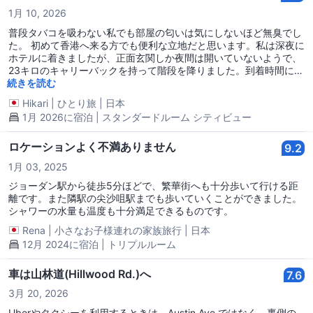
1月 10, 2026
普段タバコを吸わない私でも部屋の匂いは気にしないほど無臭でし
た。 初めて香港へ来る方でも便利な立地だと思います。私は深夜に
ホテルに着きましたが、正面玄関しか夜間は開いていないようで、
23キロのキャリーバックを持って階段を降りました。到着時間には
気をつけてください。
続きを読む
Hikari
|
ひとり旅
|
日本
1月 2026に宿泊 | スタンダードルーム シティビュー
ロケーションよく不満ありません
9.2
1月 03, 2025
ジョーダン駅から徒歩5分ほどで、繁華街へも十分歩いて行ける距
離です。また隣駅の尖沙咀駅までも歩いていくことができました。
シャワーの水量も温度も十分満足できるものです。
Rena
|
小さなお子様連れの家族旅行
|
日本
12月 2024に宿泊 | トリプルルーム
車は山林道(Hillwood Rd.)へ
7.6
3月 20, 2026
Uberやタクシーを利用するときは、Austin Ave.ではなく、裏側の