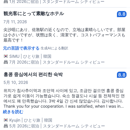
1月 2026に宿泊 | スタンダードルーム シティビュー
観光客にとって素敵なホテル
8.8
7月 11, 2026
尖沙咀にあり、佐敦駅の近くなので、立地は素晴らしいです。部屋
は小さいですが、状態は良く、清潔です。コストパフォーマンスも
最高です！
元の言語で表示する
生成AIによる翻訳
SIMU
|
ひとり旅
|
韓国
7月 2026に宿泊 | スタンダードルーム シティビュー
홍콩 중심에서의 편리한 숙박
8.8
5月 10, 2026
위치가 침사추이역과 조던역 사이에 있고, 조금만 걸으면 홍콩 중심
가로 쉽게 이동이 가능했습니다. 숙소 청결도나 시설 등 전체적인 면
에서도 꽤 만족했습니다. 3박 4일 간 신세 많았습니다. 감사합니다.
Thank you for your cooperation. I was satisfied, when I was in
your hotel. See you again!! :)
続きを読む
Kyujin
|
ひとり旅
|
韓国
5月 2026に宿泊 | スタンダードルーム シティビュー