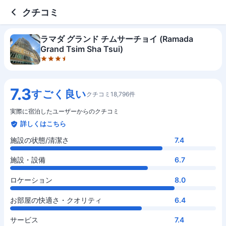
3.5 out of 5 stars
施設の状態/清潔さ
施設・設備
ロケーション
お部屋の快適さ・クオリティ
サービス
コスパ
お食事
クチコミ
ラマダ グランド チムサーチョイ (Ramada
Grand Tsim Sha Tsui)
7.3
すごく良い
クチコミ18,796件
実際に宿泊したユーザーからのクチコミ
詳しくはこちら
施設の状態/清潔さ
7.4
施設・設備
6.7
ロケーション
8.0
お部屋の快適さ・クオリティ
6.4
サービス
7.4