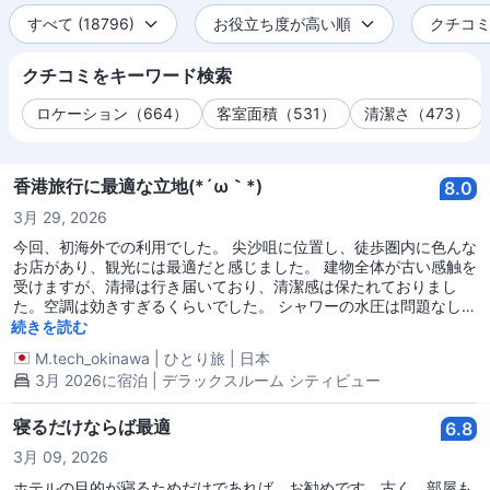
すべて (18796)
お役立ち度が高い順
クチコミ全
クチコミをキーワード検索
ロケーション（664）
客室面積（531）
清潔さ（473）
香港旅行に最適な立地(*´ω｀*)
8.0
3月 29, 2026
今回、初海外での利用でした。 尖沙咀に位置し、徒歩圏内に色んな
お店があり、観光には最適だと感じました。 建物全体が古い感触を
受けますが、清掃は行き届いており、清潔感は保たれておりまし
た。空調は効きすぎるくらいでした。 シャワーの水圧は問題なし。
アメニティー(ボディーソープ、シャンプー、リンス、手洗い用石
続きを読む
鹸は完備)・飲料水等は揃っていないので、事前に準備したほうが
M.tech_okinawa
|
ひとり旅
|
日本
良いです。 チェックイン、アウトもスムーズで、チェックアウト後
3月 2026に宿泊 | デラックスルーム シティビュー
の荷物の預かりも快く対応して頂きました。 寝床のみの利用でした
ので、朝食等でのレストラン利用は無かったのでレビュー出来ませ
ん。 全体的に特に大きな不満も無く、良かったと感じております。
寝るだけならば最適
6.8
3月 09, 2026
ホテルの目的が寝るためだけであれば、お勧めです。古く、部屋も