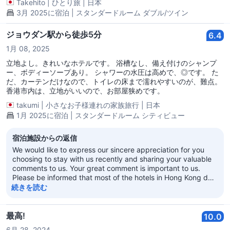
Takehito
|
ひとり旅
|
日本
した。水圧は少し弱め。 タオルはバスタオルのみで、ドライヤーは
3月 2025に宿泊 | スタンダードルーム ダブル/ツイン
部屋にありました。 電源はUSB端子も２つ付いてるタイプでした。
ジョウダン駅から徒歩5分
6.4
1月 08, 2025
立地よし。きれいなホテルです。 浴槽なし、備え付けのシャンプ
ー、ボディーソープあり。 シャワーの水圧は高めで、◎です。 た
だ、カーテンだけなので、トイレの床まで濡れやすいのが、難点。
香港市内は、立地がいいので、お部屋狭めです。
takumi
|
小さなお子様連れの家族旅行
|
日本
1月 2025に宿泊 | スタンダードルーム シティビュー
宿泊施設からの返信
We would like to express our sincere appreciation for you
choosing to stay with us recently and sharing your valuable
comments to us. Your great comment is important to us.
Please be informed that most of the hotels in Hong Kong do
not have heating system. However, we could provide
続きを読む
additional blanket/duvet for guests upon request. Also, we
could provide individual heaters as well.
最高!
10.0
6月 28, 2024