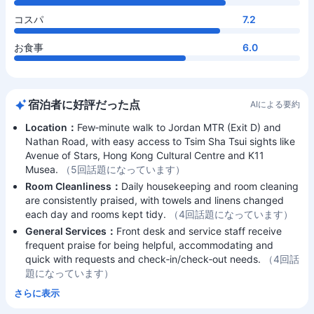
コスパ
7.2
お食事
6.0
宿泊者に好評だった点
AIによる要約
Location：
Few‑minute walk to Jordan MTR (Exit D) and
Nathan Road, with easy access to Tsim Sha Tsui sights like
Avenue of Stars, Hong Kong Cultural Centre and K11
Musea.
（5回話題になっています）
Room Cleanliness：
Daily housekeeping and room cleaning
are consistently praised, with towels and linens changed
each day and rooms kept tidy.
（4回話題になっています）
General Services：
Front desk and service staff receive
frequent praise for being helpful, accommodating and
quick with requests and check‑in/check‑out needs.
（4回話
題になっています）
さらに表示