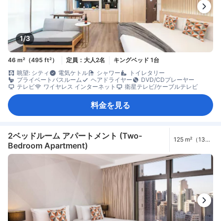
1/3
46 m²（495 ft²）
定員：大人2名
キングベッド 1台
眺望: シティ
電気ケトル
シャワー
トイレタリー
プライベートバスルーム
ヘアドライヤー
DVD/CDプレーヤー
テレビ
ワイヤレス インターネット
衛星テレビ/ケーブルテレビ
料金を見る
2ベッドルーム アパートメント (Two-
125 m²（1345
Bedroom Apartment)
ft²）