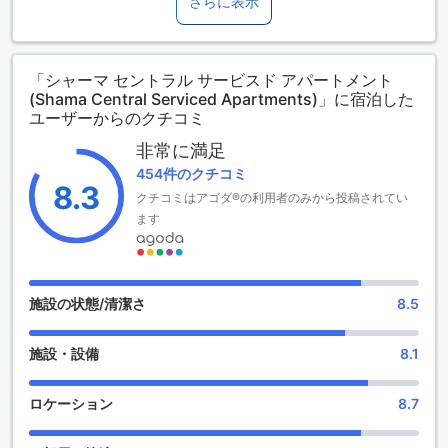
室を提供しています。2000年に建設されたこのホテルは、便
さらに表示
ます。各ルームタイプ欄の記載をお確かめください。ルーム
利なアクセスと快適さを兼ね備えています。チェックアウト
タイプの欄にエキストラベッド追加のオプションが提示され
は午後12時まで可能で、チェックインは午後2時からとなって
ていない場合は、エキストラベッドの追加はできません。
います。また、このホテルでは、3歳から11歳までのお子様が
【ご注意】6部屋以上をご予約の場合は、異なるご予約条件や
「シャーマ セントラル サービスド アパートメント
無料で宿泊できる特典があります。空港までの所要時間はわ
追加料金が適用されることがありますのでご了承ください。
(Shama Central Serviced Apartments)」に宿泊した
ずか31分で、便利なアクセスを提供しています。
ユーザーからのクチコミ
シャーマ セントラル サービスド アパートメントのスポーツ施
非常に満足
設
454件のクチコミ
8.3
クチコミはアゴダ®の利用者のみから投稿されてい
シャーマ セントラル サービスド アパートメントは、フィット
ます
ネスセンターを提供しています。この施設では、忙しい旅行
者やビジネスマンにとって理想的なトレーニング環境を提供
しています。広々としたスペースには最新のトレーニング機
器が備えられており、有酸素運動や筋力トレーニングを行う
ことができます。また、プロフェッショナルなトレーナーが
施設の状態/清潔さ
8.5
常駐しており、個別のアドバイスや指導を受けることも可能
です。フィットネスセンターは24時間営業しており、いつで
施設・設備
8.1
も自分のペースでトレーニングを楽しむことができます。シ
ャーマ セントラル サービスド アパートメントに滞在するゲス
トは、忙しい日常を忘れ、健康とフィットネスに焦点を当て
ロケーション
8.7
ることができます。