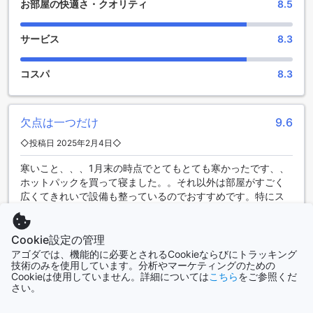
お部屋の快適さ・クオリティ
8.5
便利な設備を備えたシャーマ セントラル サービスド アパート
メント
サービス
8.3
シャーマ セントラル サービスド アパートメントは、快適な滞
在を提供するためにさまざまな便利な設備を備えています。
コスパ
8.3
まず、ランドリーサービスがあり、長期滞在のお客様にとっ
て非常に便利です。また、セーフティボックスも完備されて
おり、貴重品を安全に保管することができます。
さらに、コンシェルジュサービスも利用できます。観光案内
欠点は一つだけ
9.6
やレストラン予約など、様々なお手伝いをしてくれます。公
◇投稿日 2025年2月4日◇
共エリアではWi-Fiが利用可能で、全ての客室でも無料のWi-Fi
が提供されています。また、ドライクリーニングサービスや
寒いこと、、、1月末の時点でとてもとても寒かったです、、
エクスプレスチェックイン/チェックアウト、荷物預かり、毎
ホットパックを買って寝ました。。それ以外は部屋がすごく
日のハウスキーピング、コインランドリーなども利用できま
広くてきれいで設備も整っているのでおすすめです。特にス
す。これらの便利な設備があることで、快適な滞在が約束さ
タッフの方が本当に親切でした。立地も良いです。
れています。
AIによる自動翻訳
Cookie設定の管理
元の言語で表示する
快適な滞在を約束するシャーマ セントラル サービスド アパー
アゴダでは、機能的に必要とされるCookieならびにトラッキング
トメント
技術のみを使用しています。分析やマーケティングのための
SUNGMIN
|
韓国 | カップル
Cookieは使用していません。詳細については
こちら
をご参照くだ
さい。
シャーマ セントラル サービスド アパートメントは、清潔さや
ロケーションの良さにおいて高い評価を受けています。宿泊
快適な滞在
10.0