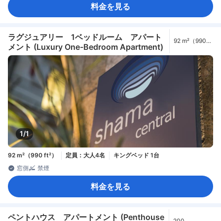
料金を見る
ラグジュアリー 1ベッドルーム アパート
92 m²（990
メント (Luxury One-Bedroom Apartment)
ft²）
1/1
92 m²（990 ft²）
定員：大人4名
キングベッド 1台
窓側
禁煙
料金を見る
ペントハウス アパートメント (Penthouse
200