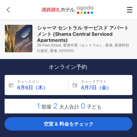
シャーマ セントラル サービスド アパート
メント (Shama Central Serviced
Apartments)
26 Peel Street, 香港中環（セントラル）, 香港, 香港特別
行政区, 香港, 000000
オンライン予約
チェックイン
チェックアウト
8月6日（木）
8月7日（金）
1
2
0
部屋
大人合計
子ども
空室 & 料金をチェック