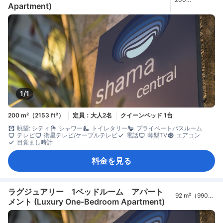
Apartment)
m²（2153
ft²）
1/1
200 m²（2153 ft²）
定員：大人2名
クイーンベッド 1台
眺望: シティ
シャワー
トイレタリー
プライベートバスルーム
テレビ
衛星テレビ/ケーブルテレビ
電話
薄型TV
エアコン
目覚まし時計
料金を見る
ラグジュアリー 1ベッドルーム アパート
92 m²（990
メント (Luxury One-Bedroom Apartment)
ft²）