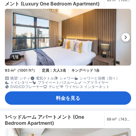
メント (Luxury One Bedroom Apartment)
ft²）
1/8
93 m²（1001 ft²）
定員：大人3名
キングベッド 1台
眺望: シティ
電気ケトル
シャワー
シャワーと浴槽（別々）
トイレタリー
プライベートバスルーム
ヘアドライヤー
DVD/CDプレーヤー
テレビ
ワイヤレス インターネット
料金を見る
1ベッドルーム アパートメント (One
69 m²（743
Bedroom Apartment)
ft²）