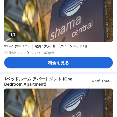
1/1
92 m²（990 ft²）
定員：大人3名
クイーンベッド 1台
眺望: シティ
シャワー
禁煙
料金を見る
1ベッドルーム アパートメント (One-
69 m²（743
Bedroom Apartment)
ft²）