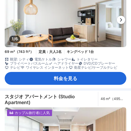
1/6
69 m²（743 ft²）
定員：大人2名
キングベッド 1台
眺望: シティ
電気ケトル
シャワー
トイレタリー
プライベートバスルーム
ヘアドライヤー
DVD/CDプレーヤー
テレビ
ワイヤレス インターネット
衛星テレビ/ケーブルテレビ
料金を見る
スタジオ アパートメント (Studio
46 m²（495
Apartment)
ft²）
カップル旅行者に人気