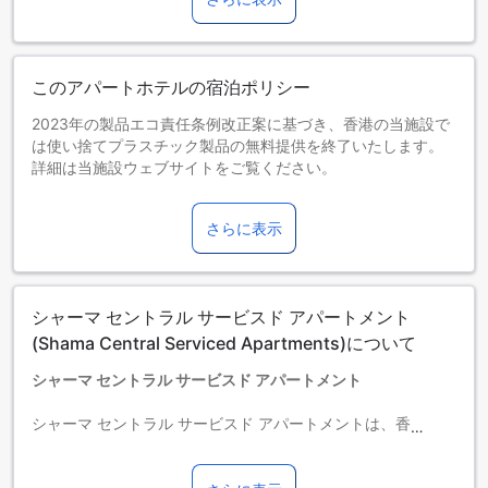
このアパートホテルの宿泊ポリシー
2023年の製品エコ責任条例改正案に基づき、香港の当施設で
は使い捨てプラスチック製品の無料提供を終了いたします。
詳細は当施設ウェブサイトをご覧ください。
2025年1月1日より、香港では宿泊税（HAT）が再導入され、
当施設が提示する客室料金の3％が課税されます。これによ
さらに表示
り、総宿泊費が変動する場合がございます。ご予約前に宿泊
税の詳細をご確認いただくことをおすすめいたします。詳細
は当施設ウェブサイトをご覧ください。
お子さま&エキストラベッド
シャーマ セントラル サービスド アパートメント
0～2歳までのお子さま
添い寝の場合は宿泊無料です。＜ご注意＞ベビーベッドのご
(Shama Central Serviced Apartments)について
利用には追加料金が発生する場合があります。また、利用可
シャーマ セントラル サービスド アパートメント
否は空き状況によります。
3～11歳までのお子さま
シャーマ セントラル サービスド アパートメントは、香港の中
添い寝の場合は宿泊無料です。
心部からわずか1.3キロメートルの距離に位置する4.0つ星ホ
12歳以上の宿泊者は大人とみなされます。
テルです。このホテルは、快適な滞在をお約束する56室の客
エキストラベッドの追加可否は、ルームタイプにより異なり