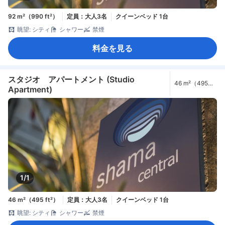
92 m²（990 ft²）
定員：大人3名
クイーンベッド 1台
眺望: シティ
シャワー
禁煙
料金を見る
スタジオ アパートメント (Studio
46 m²（495
Apartment)
ft²）
1/1
46 m²（495 ft²）
定員：大人3名
クイーンベッド 1台
眺望: シティ
シャワー
禁煙