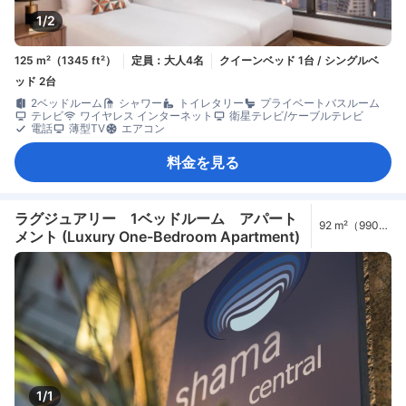
1/2
125 m²（1345 ft²）
定員：大人4名
クイーンベッド 1台 / シングルベ
ッド 2台
2ベッドルーム
シャワー
トイレタリー
プライベートバスルーム
テレビ
ワイヤレス インターネット
衛星テレビ/ケーブルテレビ
電話
薄型TV
エアコン
料金を見る
ラグジュアリー 1ベッドルーム アパート
92 m²（990
メント (Luxury One-Bedroom Apartment)
ft²）
1/1