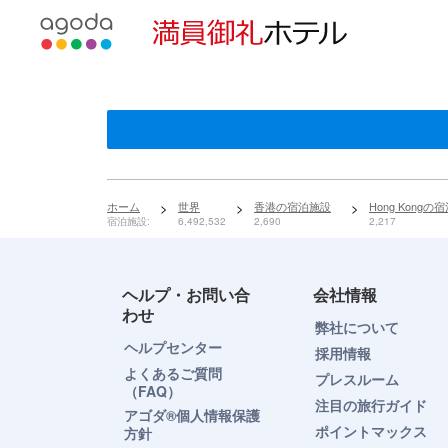
使用言語を選
通貨の選択
ホーム
>
世界
>
香港の宿泊施設
>
Hong Kongの
宿泊施設:
6,492,532
2,690
2,217
ヘルプ・お問い合
会社情報
わせ
弊社について
ヘルプセンター
採用情報
よくあるご質問
プレスルーム
（FAQ）
注目の旅行ガイド
アゴダ®個人情報保護
ポイントマックス
方針