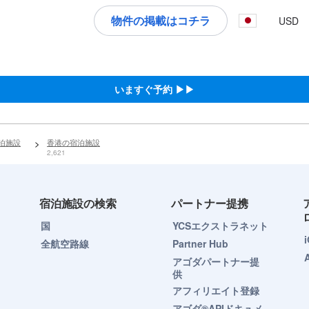
択してください
物件の掲載はコチラ
USD
いますぐ予約 ▶▶
宿泊施設
>
香港の宿泊施設
2,621
宿泊施設の検索
パートナー提携
国
YCSエクストラネット
全航空路線
Partner Hub
アゴダパートナー提
供
アフィリエイト登録
アゴダ®APIドキュメ