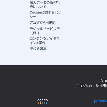
個人データの販売拒
否について
Cookieに関するポリ
シー
アゴダ®利用規約
デジタルサービス法
（EU）
コンテンツガイドラ
イン&報告
現代奴隷法
All 
アゴダ® は、旅行関連