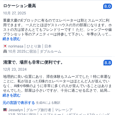
ロケーション最高
8.0
10月 27, 2025
重慶大慶のEブロックに有るのでエレベーターは割とスムーズに利
用できます。 一人だとほぼゲストハウスの方の部屋になります。ホ
ストの方は皆さんとてもフレンドリーです！ ただ、シャンプーや歯
ブラシセット等のアメニティーは持参して下さい。 年季が入ってま
すがちゃんと手入れはされてますし掃除も毎日してくれました。
続きを読む
norimasa
|
ひとり旅
|
日本
10月 2025に宿泊 | ダブルルーム
清潔で、場所も非常に便利です。
8.8
12月 23, 2024
地理的に良い位置にあり、滞在体験もスムーズでした！特に幸運な
ことに、私が泊まったE棟のエレベーターはほとんど人が並んでい
なく、A棟やB棟のように非常に多くの人が並んでいることはありま
せんでした。部屋は小さいですが、十分に過ごせる広さで、結局一
日中遊んだ後はゆっくり休みたいと思っていました。シャワー室の
続きを読む
水圧も十分に強く、部屋はとても清掃が行き届いていました。ホテ
元の言語で表示する
生成AIによる翻訳
ルのスタッフのサービス態度もとても良かったです。
Jesselyn
|
グループ旅行者
|
マレーシア
12月 2024に宿泊 | トリプルルーム（ダブルベッド1台＋シング