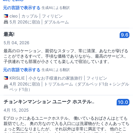
ードしていただき、ありがとうございます。全体的な滞在は良かっ
元の言語で表示する
生成AIによる翻訳
たですし、荷物を置いて夜に眠るだけの場所を求めている旅行者に
は最適です。場所は最高で、特に近くの観光スポットやショッピン
cleo
|
カップル
|
フィリピン
グモールにアクセスしやすいです。唯一の欠点は、建物自体が古く
5月 2026に宿泊 | ダブルルーム
てかなり混雑していることです。ディビソリアモールにいるように
感じました。
最高!
9.6
5月 04, 2026
最高のロケーション、親切なスタッフ、常に清潔、あなたが挙げる
ことができるすべて。手頃な価格でありながら、最高のサービス。
子供連れでも部屋が小さくても楽しんで宿泊しています。
元の言語で表示する
生成AIによる翻訳
KRISLIE
|
小さなお子様連れの家族旅行
|
フィリピン
4月 2026に宿泊 | トリプルルーム（ダブルベッド1台＋シングル
ベッド1台）
チョンキンマンション ユニーク ホステル..
10.0
4月 15, 2025
Eブロックにあるユニークホステル。 働いているおばさんはとても
親切でした。 奥の方なので入る入口には洗濯物がたくさんあってち
ょっと気になりましたが、 それ以外は非常に満足です。 他のとこ