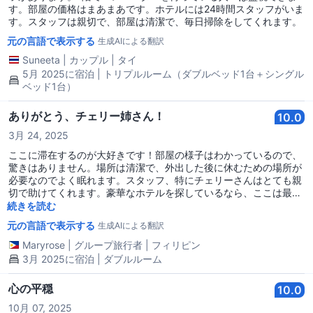
す。部屋の価格はまあまあです。ホテルには24時間スタッフがいま
す。スタッフは親切で、部屋は清潔で、毎日掃除をしてくれます。
元の言語で表示する
生成AIによる翻訳
Suneeta
|
カップル
|
タイ
5月 2025に宿泊 | トリプルルーム（ダブルベッド1台＋シングル
ベッド1台）
ありがとう、チェリー姉さん！
10.0
3月 24, 2025
ここに滞在するのが大好きです！部屋の様子はわかっているので、
驚きはありません。場所は清潔で、外出した後に休むための場所が
必要なのでよく眠れます。スタッフ、特にチェリーさんはとても親
切で助けてくれます。豪華なホテルを探しているなら、ここは最良
の選択ではないかもしれません。しかし、親切なフィリピンのスタ
続きを読む
ッフがいる場所を求めているなら、ここを強くお勧めします！
元の言語で表示する
生成AIによる翻訳
Maryrose
|
グループ旅行者
|
フィリピン
3月 2025に宿泊 | ダブルルーム
心の平穏
10.0
10月 07, 2025