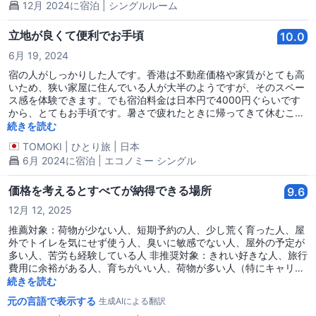
12月 2024に宿泊 | シングルルーム
立地が良くて便利でお手頃
10.0
6月 19, 2024
宿の人がしっかりした人です。香港は不動産価格や家賃がとても高
いため、狭い家屋に住んでいる人が大半のようですが、そのスペー
ス感を体験できます。でも宿泊料金は日本円で4000円ぐらいです
から、とてもお手頃です。暑さで疲れたときに帰ってきて休むこと
ができて、夜寝れればOKな自分には十分でした。チムサーチョイ
続きを読む
の繁華街の大通りに面しているので、九龍半島でも香港島でもアク
TOMOKI
|
ひとり旅
|
日本
セスが非常に便利です。宿には共同で使える冷蔵庫や電子レンジが
6月 2024に宿泊 | エコノミー シングル
あり、ウォーターサーバーも使えますので飲水、中食には困りませ
ん。かゆいところに手が届くといった感じです。繁華街故か朝食を
食べれるところが少ないのですが、当ホステルと同じ重慶大廈の
価格を考えるとすべてが納得できる場所
9.6
2/F(日本の表記だと3階、ビルのグランドフロア(1階)の正面入口を
12月 12, 2025
いったん出て脇にあるエスカレーターを登る)に茶餐廳のチェーン
店があるので朝7時から美味しい朝食を40HKD程度で食べられま
推薦対象：荷物が少ない人、短期予約の人、少し荒く育った人、屋
す。
外でトイレを気にせず使う人、臭いに敏感でない人、屋外の予定が
多い人、苦労も経験している人 非推奨対象：きれい好きな人、旅行
費用に余裕がある人、育ちがいい人、荷物が多い人（特にキャリー
ケース） 韓国人の口コミはあまり多くなく、その中でも悪い口コミ
続きを読む
が多く不安に思っていたチョンキングマンション宿泊施設ですが、
元の言語で表示する
生成AIによる翻訳
近くに同じチョンキングマンションでも二倍、三倍の値段の宿が多