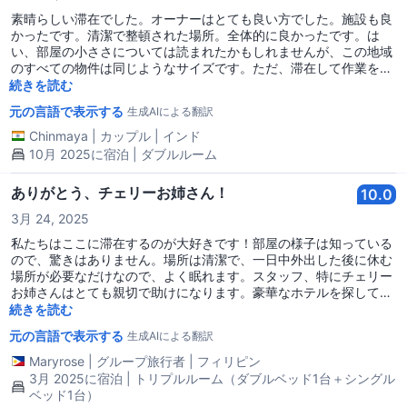
素晴らしい滞在でした。オーナーはとても良い方でした。施設も良
かったです。清潔で整頓された場所。全体的に良かったです。は
い、部屋の小ささについては読まれたかもしれませんが、この地域
のすべての物件は同じようなサイズです。ただ、滞在して作業を快
適に行うには十分な広さです。
続きを読む
元の言語で表示する
生成AIによる翻訳
Chinmaya
|
カップル
|
インド
10月 2025に宿泊 | ダブルルーム
ありがとう、チェリーお姉さん！
10.0
3月 24, 2025
私たちはここに滞在するのが大好きです！部屋の様子は知っている
ので、驚きはありません。場所は清潔で、一日中外出した後に休む
場所が必要なだけなので、よく眠れます。スタッフ、特にチェリー
お姉さんはとても親切で助けになります。豪華なホテルを探してい
るなら、ここは最良の選択ではないかもしれません。しかし、心優
続きを読む
しいフィリピン人スタッフがいる場所を求めているなら、私たちは
元の言語で表示する
生成AIによる翻訳
ここを強くお勧めします！
Maryrose
|
グループ旅行者
|
フィリピン
3月 2025に宿泊 | トリプルルーム（ダブルベッド1台＋シングル
ベッド1台）