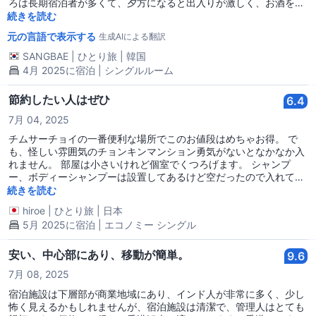
ろは長期宿泊者が多くて、夕方になると出入りが激しく、お酒を飲
んだり喧嘩したりしてうるさいですが、 ここは短期のお客さんだけ
続きを読む
を受け入れているのかとても静かです。 次回もまた利用しますね。
元の言語で表示する
生成AIによる翻訳
SANGBAE
|
ひとり旅
|
韓国
4月 2025に宿泊 | シングルルーム
節約したい人はぜひ
6.4
7月 04, 2025
チムサーチョイの一番便利な場所でこのお値段はめちゃお得。 で
も、怪しい雰囲気のチョンキンマンション勇気がないとなかなか入
れません。 部屋は小さいけれど個室でくつろげます。 シャンプ
ー、ボディーシャンプーは設置してあるけど空だったので入れても
らいました。 水はもらえるので毎日ボトルに入れてました。 トイ
続きを読む
レにシャワーが付いてるので、シャワーを浴びたらトイレもベタベ
hiroe
|
ひとり旅
|
日本
タになりました(^◇^;) それでも納得できるお値段でした。 冒険も
5月 2025に宿泊 | エコノミー シングル
兼ねて、節約したい人はどうぞ。
安い、中心部にあり、移動が簡単。
9.6
7月 08, 2025
宿泊施設は下層部が商業地域にあり、インド人が非常に多く、少し
怖く見えるかもしれませんが、宿泊施設は清潔で、管理人はとても