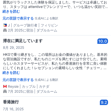
囲気がリラックスした体験を保証しました。サービスは卓越してお
も混雑しています。さまざまな匂い（果物、料理、人）が混ざって
り、スタッフは attentiveでフレンドリーで、いつも温かい笑顔で
います。 建物の立地は完璧です。上記の欠点をあまり気にしないの
手伝ってくれました。ホテルは完全な施設を備えており、便利で楽
続きを読む
であれば、費用に見合った価値があります🫰
しい滞在に必要なすべてを提供しています。 その場所ももう一つの
元の言語で表示する
生成AIによる翻訳
ハイライトで、主要な観光地の近くに中央に位置しているため、街
を簡単に探索できます。特別なボーナスは、ホテルのマネージャー
J
|
グループ旅行者
|
フィリピン
が同じフィリピン人（イロンガ）であることを発見したことです。
2月 2025に宿泊 | ダブルルーム
このおかげで、体験がさらに歓迎されるものとなり、家庭的な雰囲
気を感じました。彼女のホスピタリティは、私をまるで自宅にいる
滞在に満足しています
10.0
かのように感じさせる個人的なタッチをもたらしました。 全体とし
て、私の滞在は完璧そのものでした。快適さ、一流のサービス、優
8月 29, 2025
れたアメニティ、そして素晴らしい立地を兼ね備えたこのホテル
HKGで乗り継ぎをし、この場所はお金の価値がありました。基本的
を、香港を訪れるすべての人に強くお勧めします。次回の旅行では
な宿泊施設ですが、私たちのニーズを満たすには十分でした。素晴
必ず戻ってきます！
らしいカスタマーサービスが、私たちの香港旅行を非常に良い体験
にしてくれました！レセプションの素晴らしい女性「チェリー」
と、私たちが疲れて休息が必要だとすぐに気づいて早めにチェック
続きを読む
インを許可してくれたマネージャーに大きな感謝をします。とても
元の言語で表示する
生成AIによる翻訳
感謝しています！ハウスキーピングの女性は非常に気配りがあり、
毎日私たちの部屋を掃除してくれました！予算のホステルとは思え
Reysie
|
カップル
|
カナダ
ませんでした。立地は近くの観光地や交通機関に優れていました。
7月 2025に宿泊 | ダブルルーム
唯一の欠点はエレベーターの待ち時間が長いことですが、それはホ
ステルのせいではなく、建物の問題です。ありがとうございます！
香港旅行
9.2
次回HKGに戻った際には必ずまたここに宿泊します！
7月 16, 2025