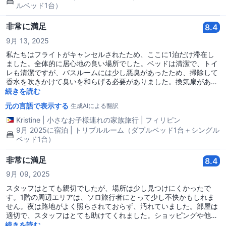
る場合は、これを10/10でお勧めします！もし再び香港に戻ること
ルベッド1台）
があれば、ぜひまた予約したいです❤️
非常に満足
8.4
9月 13, 2025
私たちはフライトがキャンセルされたため、ここに1泊だけ滞在し
ました。全体的に居心地の良い場所でした。ベッドは清潔で、トイ
レも清潔ですが、バスルームには少し悪臭があったため、掃除して
香水を吹きかけて臭いを和らげる必要がありました。換気扇がある
のは良いことです、それが助けになります。ここを予約する際の唯
続きを読む
一の注意点は1階の状況です。匂いが本当に気になりますし、少し
元の言語で表示する
生成AIによる翻訳
混沌としています。もし敏感な方で、余裕がある場合は他のホテル
を探すことをお勧めします。しかし、予算が限られている場合、こ
Kristine
|
小さなお子様連れの家族旅行
|
フィリピン
のホステルはコストパフォーマンスが良いです。
9月 2025に宿泊 | トリプルルーム（ダブルベッド1台＋シングル
ベッド1台）
非常に満足
8.4
9月 09, 2025
スタッフはとても親切でしたが、場所は少し見つけにくかったで
す。1階の周辺エリアは、ソロ旅行者にとって少し不快かもしれま
せん。夜は路地がよく照らされておらず、汚れていました。部屋は
適切で、スタッフはとても助けてくれました。ショッピングや他の
観光スポットを探索するには、場所が最高です。
続きを読む