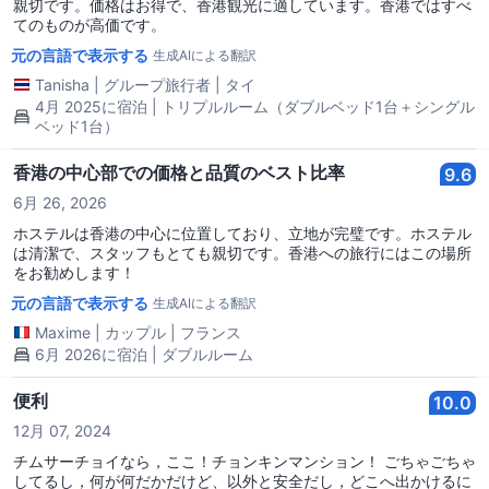
親切です。価格はお得で、香港観光に適しています。香港ではすべ
てのものが高価です。
元の言語で表示する
生成AIによる翻訳
Tanisha
|
グループ旅行者
|
タイ
4月 2025に宿泊 | トリプルルーム（ダブルベッド1台＋シングル
ベッド1台）
香港の中心部での価格と品質のベスト比率
9.6
6月 26, 2026
ホステルは香港の中心に位置しており、立地が完璧です。ホステル
は清潔で、スタッフもとても親切です。香港への旅行にはこの場所
をお勧めします！
元の言語で表示する
生成AIによる翻訳
Maxime
|
カップル
|
フランス
6月 2026に宿泊 | ダブルルーム
便利
10.0
12月 07, 2024
チムサーチョイなら，ここ！チョンキンマンション！ ごちゃごちゃ
してるし，何が何だかだけど、以外と安全だし，どこへ出かけるに