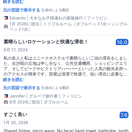
素晴らしいアドバイスを共有してくれ、電車のシステムをナビゲー
続きを読む
トする手助けもしてくれました。私たちの部屋は毎日掃除され、い
元の言語で表示する
生成AIによる翻訳
つも新鮮な香りがしました。予算が厳しいけれども、香港への長旅
のために清潔でしっかり管理された拠点を求めているなら、ここに
Eduardo
|
大きなお子様連れの家族旅行
|
フィリピン
滞在することを強くお勧めします！
1月 2026に宿泊 | トリプルルーム（ダブルベッド1台＋シングル
ベッド1台）
素晴らしいロケーションと快適な滞在！
10.0
9月 17, 2024
私の友人と私はユニークホステルで素晴らしい二泊の滞在をしまし
た。尖沙咀の立地は申し分なく、公共交通機関、ショッピングエリ
ア、そしてピークやビクトリアハーバーといった人気の観光名所へ
のアクセスが簡単です。部屋は清潔で快適で、短い滞在に必要なも
のが全て揃っていました。スタッフはフレンドリーで親切で、街の
続きを読む
移動に関する素晴らしいアドバイスを提供してくれました。予算に
元の言語で表示する
生成AIによる翻訳
優しい宿泊施設にもかかわらず、ホステルは清潔さと便利さにおい
て私の期待を超えました。香港の中心部で手頃で快適な滞在を望む
Jennifer
|
グループ旅行者
|
フィリピン
人には、ユニークホステルを間違いなくお勧めします。
9月 2024に宿泊 | ダブルルーム
すごく良い
7.6
1月 20, 2026
Shared fridge, micro wave. No face/ hand towel, bathrobe, tooth