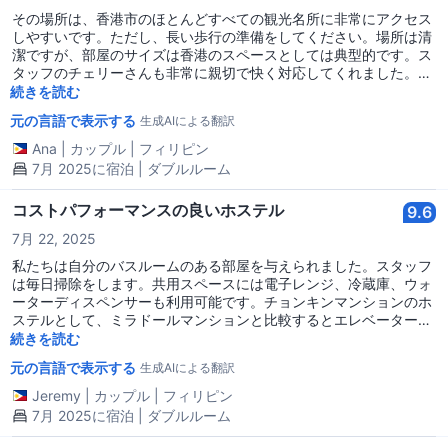
その場所は、香港市のほとんどすべての観光名所に非常にアクセス
しやすいです。ただし、長い歩行の準備をしてください。場所は清
潔ですが、部屋のサイズは香港のスペースとしては典型的です。ス
タッフのチェリーさんも非常に親切で快く対応してくれました。全
体的に、素晴らしい体験でした。
続きを読む
元の言語で表示する
生成AIによる翻訳
Ana
|
カップル
|
フィリピン
7月 2025に宿泊 | ダブルルーム
コストパフォーマンスの良いホステル
9.6
7月 22, 2025
私たちは自分のバスルームのある部屋を与えられました。スタッフ
は毎日掃除をします。共用スペースには電子レンジ、冷蔵庫、ウォ
ーターディスペンサーも利用可能です。チョンキンマンションのホ
ステルとして、ミラドールマンションと比較するとエレベーターの
混雑はそれほどひどくありません。TST MTR駅とバス停も近くに
続きを読む
あります。
元の言語で表示する
生成AIによる翻訳
Jeremy
|
カップル
|
フィリピン
7月 2025に宿泊 | ダブルルーム