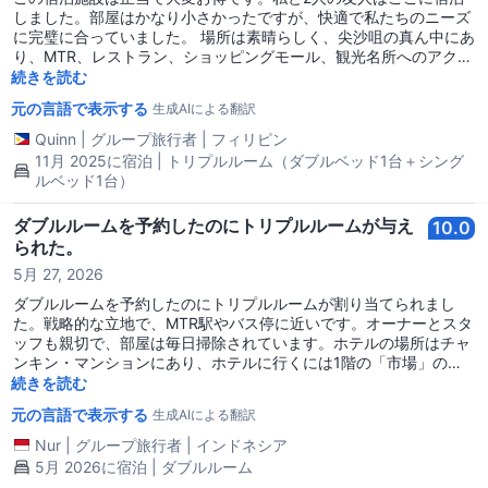
の店が多く、後から調べると、かなり美味しいらしいので次回また
しました。部屋はかなり小さかったですが、快適で私たちのニーズ
ここに泊まったら食べようと思います。
に完璧に合っていました。 場所は素晴らしく、尖沙咀の真ん中にあ
り、MTR、レストラン、ショッピングモール、観光名所へのアクセ
スも簡単です。 チョンキンマンションの中に位置しているため、建
続きを読む
物や1階部分については期待を管理する必要があります。ただし、
元の言語で表示する
生成AIによる翻訳
宿泊施設自体は清潔で、ベッドシーツは毎日交換されました。無料
の水の補充はボーナスで、外出する前にお金を節約できました!!!
Quinn
|
グループ旅行者
|
フィリピン
<3 滞在中、とても親切で助けてくれたアテ・チェリーに特別感謝
11月 2025に宿泊 | トリプルルーム（ダブルベッド1台＋シング
します。彼女は旅程を提案してくれたり、地域を探索するための便
ルベッド1台）
利なヒントを教えてくれました。アテ・チェリー、素晴らしいおも
てなしをありがとうございました！私たちは素晴らしい滞在がで
ダブルルームを予約したのにトリプルルームが与え
10.0
き、ここを再度予約することを喜んでいます。
られた。
5月 27, 2026
ダブルルームを予約したのにトリプルルームが割り当てられまし
た。戦略的な立地で、MTR駅やバス停に近いです。オーナーとスタ
ッフも親切で、部屋は毎日掃除されています。ホテルの場所はチャ
ンキン・マンションにあり、ホテルに行くには1階の「市場」のよ
うな場所を通らなければなりませんが、全体的には良かったです。
続きを読む
元の言語で表示する
生成AIによる翻訳
Nur
|
グループ旅行者
|
インドネシア
5月 2026に宿泊 | ダブルルーム