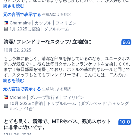
リピン人です。家にいるような感じがしたので、ここが大好きでし
お金を使いたいなら、ここがあなたのための場所です！
た。唯一の欠点は場所自体かもしれません。チョンキンマンション
続きを読む
の内部にあり、上下するのが少し手間です。エレベーターは小さ
元の言語で表示する
生成AIによる翻訳
く、時々混雑しています。 それを除けば、すべて良いです。ありが
とうございます！
Charmaine
|
カップル
|
フィリピン
1月 2025に宿泊 | ダブルルーム
清潔/ フレンドリーなスタッフ/ 立地的に
9.6
10月 22, 2025
もし予算に優しく、清潔な部屋を探しているのなら、ユニークホス
テルが最適です。彼らは毎日タオルとブランケットを交換してくれ
ます！毎日部屋を清掃しており、ホテルの基本的なルールと同じで
す。スタッフもとてもフレンドリーです。こんにちは、二人のお姉
さん！私たちは早くチェックアウトしたので、前に誰もいなくてお
続きを読む
別れできませんでした。ロケーションも良く、MTRとバスの駅が近
元の言語で表示する
生成AIによる翻訳
くにあります。レストランやファーストフード店も近くにありま
す。ホテルの周りには多くのショップもあります。アテたちとユニ
Michelle
|
グループ旅行者
|
フィリピン
ークホステルに本当に感謝しています！
10月 2025に宿泊 | トリプルルーム（ダブルベッド1台＋シング
ルベッド1台）
とても良く、清潔で、MTRやバス、観光スポット
10.0
に非常に近いです。
12月 06, 2024