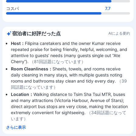
コスパ
7.7
宿泊者に好評だった点
AIによる要約
Host：
Filipina caretakers and the owner Kumar receive
repeated praise for being friendly, helpful, welcoming, and
attentive to guests’ needs (many guests single out “Ate
Cherry”).
（81回話題になっています）
Room Cleanliness：
Sheets, towels, and rooms receive
daily cleaning in many stays, with multiple guests noting
rooms and bathrooms stay clean and tidy every day.
（39
回話題になっています）
Location：
Walking distance to Tsim Sha Tsui MTR, buses
and many attractions (Victoria Harbour, Avenue of Stars);
direct airport bus stops are very close, making the location
extremely convenient for sightseeing.
（34回話題になって
います）
さらに表示