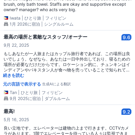
brush, only bath towel. Staffs are okay and supportive except
owner? manager? who acts very big.
Iwata
|
ひとり旅
|
フィリピン
1月 2026に宿泊 | シングルルーム
最高の場所と素敵なスタッフ/オーナー
9.6
9月 22, 2025
もしあなたが一人旅またはカップル旅行者であれば、この場所は良
いでしょう。なぜなら、あなたは一日中外出しており、寝るための
場所が必要なだけだからです。ロケーション的に、チュンキンはイ
ンディアンやパキスタン人が食べ物を売っていることで知られてい
るため、匂いは異なりますが、フィリピンの市場と比べるとまだ清
続きを読む
潔です。AやB行きのエレベーターは通常混雑していますが、E行き
元の言語で表示する
生成AIによる翻訳
のエレベーターはそうではありません。私が上がるときは、ほとん
どの場合、私が唯一の乗客です。ホステル自体は確かに小さいです
Tan
|
ひとり旅
|
フィリピン
が、常に清掃されています。ピノイのスタッフやオーナーは親切
9月 2025に宿泊 | ダブルルーム
で、私が到着する時にはいつも歓迎してくれます。12階の部屋を取
得したのですが、滞在中は騒音がなく、ほとんど人の声も聞こえな
最高!
9.2
いため、ゆっくり休むことができました。全体的に、あまりお金を
使いたくなく、すべてのMTRやバスの近くにいたいのであれば、
5月 16, 2025
TSTでの良い宿泊場所です。すべてのものが建物のすぐ前にありま
良い立地です。エレベーターは建物の上まで行きます。CCTVカメ
す。あまり多くを期待しないでくださいが、基本的なことに満足で
ラがあります。1階でエレベーターを待っている人々は監視できま
きる人にはそれがうまく機能するはずです。