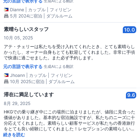
元の言語で表示する
生成AIによる翻訳
た、オーナーのクマールさんと彼の妻も素晴らしかったです。彼ら
は毎日部屋を掃除してくれます。外で買う必要がないように、無料
Dianne
|
カップル
|
フィリピン
の水もあります。冷蔵庫と電子レンジがあるので、食べ物を買って
5月 2024に宿泊 | ダブルルーム
持ち込むこともできます。この地域を訪れる誰にでもこの場所を強
くお勧めします！次回の香港旅行でもここに泊まることに間違いあ
素晴らしいスタッフ
10.0
りません！
10月 05, 2025
アテ・チェリーは私たちを受け入れてくれたとき、とても素晴らし
かったし、オーナー自身もとても歓迎してくれました。非常に手頃
で快適に過ごせました。また必ず予約します。
元の言語で表示する
生成AIによる翻訳
Jhoann
|
カップル
|
フィリピン
10月 2025に宿泊 | ダブルルーム
滞在に満足しています
9.6
8月 29, 2025
HKGでの乗り継ぎ中にこの場所に泊まりましたが、値段に見合った
価値がありました。基本的な宿泊施設ですが、私たちのニーズに十
分応えてくれました。素晴らしい顧客サービスが私たちの香港旅行
をとても良い経験にしてくれました！レセプションの素晴らしい女
性「チェリー」と、私たちがフライトで疲れて休息が必要だったの
続きを読む
を見て早くチェックインさせてくれたマネージャーに大きな感謝を