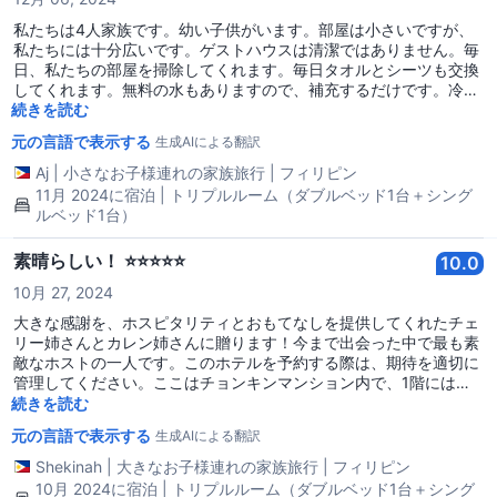
私たちは4人家族です。幼い子供がいます。部屋は小さいですが、
私たちには十分広いです。ゲストハウスは清潔ではありません。毎
日、私たちの部屋を掃除してくれます。毎日タオルとシーツも交換
してくれます。無料の水もありますので、補充するだけです。冷蔵
庫とオーブンもあります。スタッフは親切で、フィリピン人の方も
続きを読む
います。私たちはブロックBに移りました。しかし、エレベーター
元の言語で表示する
生成AIによる翻訳
の列が長いというのは本当ではありません。各階に指定のエレベー
ターがあるので、列はすぐに進みます。そして何よりも、観光スポ
Aj
|
小さなお子様連れの家族旅行
|
フィリピン
ットへの立地が非常に便利で、MTRやバス、周囲の多くの食べ物や
11月 2024に宿泊 | トリプルルーム（ダブルベッド1台＋シング
レストランにも歩いて行けます。また戻ることがあれば、ここに再
ルベッド1台）
度予約をします。6泊ありがとうございました。
素晴らしい！ ⭐️⭐️⭐️⭐️⭐️
10.0
10月 27, 2024
大きな感謝を、ホスピタリティとおもてなしを提供してくれたチェ
リー姉さんとカレン姉さんに贈ります！今まで出会った中で最も素
敵なホストの一人です。このホテルを予約する際は、期待を適切に
管理してください。ここはチョンキンマンション内で、1階には多
くのビジネス（食べ物、果物、両替所など）が行われているため、
続きを読む
派手なホテルではないことを忘れてください。しかし、少なくとも
元の言語で表示する
生成AIによる翻訳
清潔な部屋（毎日シーツとタオルを交換してくれます）、清潔なバ
スルーム、そしてとてもフレンドリーなスタッフがいます！香港の
Shekinah
|
大きなお子様連れの家族旅行
|
フィリピン
観光スポットのほとんどに近く、安価で中心にある場所を探してい
10月 2024に宿泊 | トリプルルーム（ダブルベッド1台＋シング