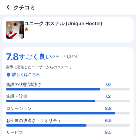
1 out of 5 stars
施設の状態/清潔さ
施設・設備
ロケーション
お部屋の快適さ・クオリティ
サービス
コスパ
クチコミ
ユニーク ホステル (Unique Hostel)
7.8
すごく良い
クチコミ1,369件
実際に宿泊したユーザーからのクチコミ
詳しくはこちら
施設の状態/清潔さ
7.6
施設・設備
7.2
ロケーション
8.8
お部屋の快適さ・クオリティ
6.5
サービス
8.5