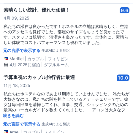
素晴らしい統計、優れた価値！
9.6
4月 09, 2025
私たちの滞在は良かったです！ホステルの立地は素晴らしく、空港
へのアクセスも良好でした。部屋のサイズもちょうど良かったで
す。スタッフは親切で、清潔さも良かったです。全体的に、素晴ら
しい体験でコストパフォーマンスも優れていました。
元の言語で表示する
生成AIによる翻訳
Marifiel
|
カップル
|
フィリピン
4月 2025に宿泊 | ダブルルーム
予算重視のカップル旅行者に最適
10.0
11月 18, 2025
私たちはホステルなのであまり期待していませんでした。 私たちが
大好きなのは、私たちの階を担当しているアテ・チェリーです。彼
女は毎日部屋を清掃してくれ、食事、交通、ショッピングのための
最高のローカルガイドを教えてくれました。 エアコンは大きなファ
ンとともに稼働し、温かいシャワーも使えます。 電子レンジ、冷蔵
続きを読む
庫、無料の水も使えます。また、監視カメラもあるので、持ち帰り
元の言語で表示する
生成AIによる翻訳
の食べ物が安全であることが確認できます。 またすぐにお会いしま
しょう。
Arnel
|
カップル
|
フィリピン