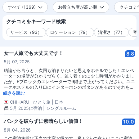
すべて (1369)
お役立ち度が高い順
クチコミ全件
クチコミをキーワード検索
サービス（93）
ロケーション（79）
清潔さ（77）
客
女一人旅でも大丈夫です！
8.8
5月 07, 2025
結論から言うと、次回も泊まりたいと思えるホテルでした！エレベ
ーターの場所が分かりづらく、辿り着くのに少し時間がかかりまし
たが、Eブロックのエレベーターで9階まで上がってください。ユニ
ークホステルの入り口にインターホンのボタンがあるのでそれを押
すとスタッフが出迎えてくれました。部屋は狭く、シャワーとトイ
続きを読む
レが一緒になってるタイプでしたが、綺麗に清掃されていたので問
CHIHARU
|
ひとり旅
|
日本
題なかったです。タオルは廊下に山積みにしてあるのを自分で取る
5月 2025に宿泊 | シングルルーム
スタイルです。シミがついているタオルが多いので綺麗なものを自
分で選びましょう。布団もフカフカでぐっすり眠れましたし、廊下
にウォーターサーバーがあるので水には困りません。とにかく立地
バンクを破らずに素晴らしい価値！
10.0
がよく、バスも駅も近いので、シャワーと寝る場所さえ確保して、
8月 04, 2026
観光を楽しみたい方にはかなりおすすめです。スタッフもフレンド
リーで安心感があります。余談ですが、ホテルの一階はインド料理
この宿泊施設は正当で大変お得です。私と2人の友人はここに宿泊