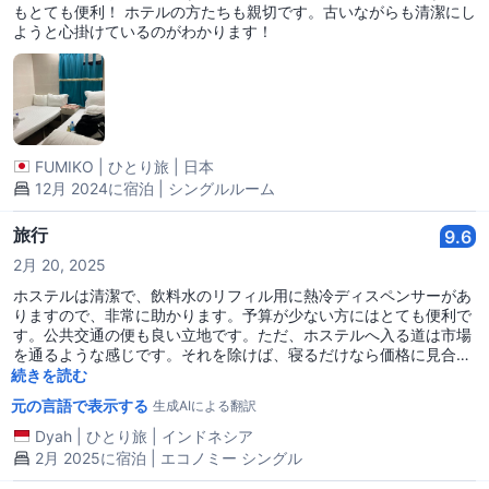
もとても便利！ ホテルの方たちも親切です。古いながらも清潔にし
ようと心掛けているのがわかります！
FUMIKO
|
ひとり旅
|
日本
12月 2024に宿泊 | シングルルーム
旅行
9.6
2月 20, 2025
ホステルは清潔で、飲料水のリフィル用に熱冷ディスペンサーがあ
りますので、非常に助かります。予算が少ない方にはとても便利で
す。公共交通の便も良い立地です。ただ、ホステルへ入る道は市場
を通るような感じです。それを除けば、寝るだけなら価格に見合っ
た十分なところです👍 部屋は小さいですが、寝るだけなら快適で
続きを読む
す。
元の言語で表示する
生成AIによる翻訳
Dyah
|
ひとり旅
|
インドネシア
2月 2025に宿泊 | エコノミー シングル