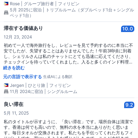
Rose
|
グループ旅行者
|
フィリピン
5月 2025に宿泊 | トリプルルーム（ダブルベッド1台＋シングル
ベッド1台）
滞在する価値あり
10.0
12月 23, 2024
初めて一人で海外旅行をし、レビューを見て予約するのに本当に不
安でしたが、失望することはありませんでした！午前3時頃に到着
し、シェリルさんは私のチャットにとても迅速に応えてくださり、
チェックインを待っていてくれました。入ると多くのインド料理店
がありますが、全く怖さを感じず、みんな親切でブロックEまで案
続きを読む
内してくれました。他のレビューにも書かれているように、ブロッ
元の言語で表示する
生成AIによる翻訳
クA-Bは本当に混雑していてエレベーターに並ぶ必要があります
が、ブロックEではその日のエレベーターの修理を除いては全く違
Jergen
|
ひとり旅
|
フィリピン
いました。それさえ終わってしまえば、すべてがスムーズに進み、
11月 2024に宿泊 | シングルルーム
もうエレベーターを待つ必要はありませんでした。オーナーのクマ
ールさんもとても親切です。私のフライトが夜遅かったので荷物を
良い滞在
9.2
置いておくことを許可してくれ、シェリルさんは空港行きのバスの
乗り方を教えてくれました。夜、香港を散策から戻るたびにベッド
5月 11, 2025
は整えられており、清掃されていました。はい、スペースは狭く、
私のタイトルが示すように、「良い滞在」です。場所自体は清潔で
よくお風呂に入るには非常に小さなスペースですが、私は問題なく
す。香港は何でも高いので、無料の水を本当にありがたく思いま
入ることができたので、気にしない方なら大丈夫です！ 毎晩眠るた
す。毎日タオルが交換されます。私たちを手伝ってくれた方もフィ
めのスペースが必要で、ホテルに払うよりも食事やショッピングに