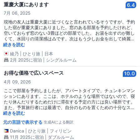
重慶大厦にあります
6.4
7月 06, 2025
現地の友人は重慶大厦に近づくなと言われているそうですが、予約
した宿が重慶大厦にありました。窓のある部屋を予約したけれど、
空いておらず窓のない3畳ほどの部屋でした。 お湯を出すのが難し
くて、水回りの清潔感は△です。次はもう少しお金を出して綺麗な
宿を探します。布団はふかふかで綺麗でした。
続きを読む
綾乃
|
ひとり旅
|
日本
2月 2025に宿泊 | シングルルーム
お得な価格で広いスペース
10.0
4月 09, 2026
ここで部屋を予約しましたが、アパートタイプで、チュンキンマン
ションにあります。ここは、ホテルのような場所ではないので、寝
たり休んだりするためだけに滞在する予定の方には良い場所です。
また、予算旅行者には最適で、自分のものを置くための十分なスペ
ースがあります。スタッフの（アテ・チェリー）はとても親切で話
続きを読む
しやすいです。彼女は歓迎する雰囲気があり、何か必要なことがあ
元の言語で表示する
生成AIによる翻訳
れば直接彼女に聞いてみてください、必ず手伝ってくれます。❤️❤️
❤️ 立地は全ての近くにあり（MTR駅、観光スポット、バス停、レ
Danica
|
ひとり旅
|
フィリピン
ストラン、ショッピングエリア）、非常に便利です。
11月 2025に宿泊 | ダブルルーム