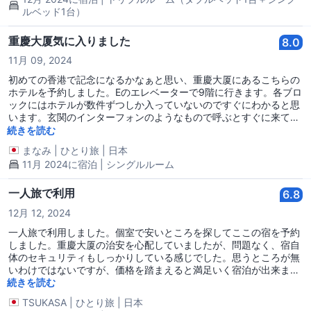
ルベッド1台）
重慶大厦気に入りました
8.0
11月 09, 2024
初めての香港で記念になるかなぁと思い、重慶大厦にあるこちらの
ホテルを予約しました。Eのエレベーターで9階に行きます。各ブロ
ックにはホテルが数件ずつしか入っていないのですぐにわかると思
います。玄関のインターフォンのようなもので呼ぶとすぐに来てく
れました。 私は12階のホテルに案内されました。 とても綺麗な部
続きを読む
屋でした。お水や電子レンジもありました。クーラーはよく効きま
まなみ
|
ひとり旅
|
日本
すが、音がうるさいです。 シャワーとトイレの部屋は小さいですが
11月 2024に宿泊 | シングルルーム
清潔でした。チェックアウトの時は部屋に鍵を置いて行くので、朝
早い出発でも安心です。デポジットもありませんでした。また泊ま
ってもいいと思えるくらい、価格の割に清潔でよかったです。 場所
一人旅で利用
6.8
もとても便利なところにあるので、ホテル代の高い香港ではとても
12月 12, 2024
価値のあるホテルだと思います。
一人旅で利用しました。個室で安いところを探してここの宿を予約
しました。重慶大厦の治安を心配していましたが、問題なく、宿自
体のセキュリティもしっかりしている感じでした。思うところが無
いわけではないですが、価格を踏まえると満足いく宿泊が出来まし
た。 良かった点 アクセスが良い 部屋が広い 充分な清潔さ 悪かっ
続きを読む
た点 初めて行くとき場所が分かりにくい ドアの防音性が低く、通
TSUKASA
|
ひとり旅
|
日本
路での会話が聞こえる