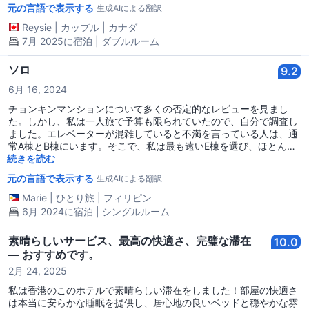
元の言語で表示する
生成AIによる翻訳
します。本当に感謝しています！清掃スタッフの女性も非常に配慮
があり、毎日部屋を掃除してくれました！予算に優しいホステルを
Reysie
|
カップル
|
カナダ
考えると、これは予想外でした。立地も近くの観光地や交通機関に
7月 2025に宿泊 | ダブルルーム
優れていました。ただ一つの欠点はエレベーターの待ち時間が長い
ことですが、それはホステルのせいではなく、建物の問題です。あ
ソロ
9.2
りがとうございました、次回HKGに戻った時にも必ずまた泊まりた
いです！
6月 16, 2024
チョンキンマンションについて多くの否定的なレビューを見まし
た。しかし、私は一人旅で予算も限られていたので、自分で調査し
ました。エレベーターが混雑していると不満を言っている人は、通
常A棟とB棟にいます。そこで、私は最も遠いE棟を選び、ほとんど
待つことなく利用できました。 12階にはクマールが所有する別の
続きを読む
ゲストハウスに案内されましたが、それも問題ありませんでした。
元の言語で表示する
生成AIによる翻訳
部屋は予想通り小さいですが、清潔です。冷房が効いており、扇風
機もあります。管理人はフィリピン人女性で、シーツとタオルは毎
Marie
|
ひとり旅
|
フィリピン
日交換してくれます。自分用のトイレがあり、小さいですが機能的
6月 2024に宿泊 | シングルルーム
です。暖房器具と洗面台、タボ（洗浄用のバケツ）もありました
😂 ロビーにはウォーターディスペンサーがあり、便利です。自分
素晴らしいサービス、最高の快適さ、完璧な滞在
10.0
のタンブラーを持参し、水にお金を使うことはありませんでした。
— おすすめです。
クマールの妻と思われる中国人女性も非常に感じが良かったです。
雨季なので、傘を貸してくれるとも言ってくれました。 予算を気に
2月 24, 2025
する一人旅の方やカップルにはこのゲストハウスをお勧めします。
私は香港のこのホテルで素晴らしい滞在をしました！部屋の快適さ
しかし、小さな子供や高齢の親と家族旅行をする方には向かないか
は本当に安らかな睡眠を提供し、居心地の良いベッドと穏やかな雰
もしれません。 1階のロビーについて聞いたことは本当です。とて