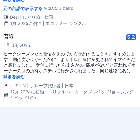
元の言語で表示する
生成AIによる翻訳
Desi
|
ひとり旅
|
韓国
1月 2025に宿泊 | エコノミー シングル
普通
5.2
1月 03, 2025
ピークシーズンだと覚悟を決めてから予約することをおすすめしま
す。期待度が低かったのに、よりボロ部屋に変更されてイマイチだ
と感じました。 受付に行ったらまさかの"部屋がない"と言われてオ
ーナーの別の所有ホステルに行かさられました。同じ建物にあなの
で許容範囲内だけど、予約した部屋とギャップが広すぎました。
続きを読む
JUSTIN
|
グループ旅行者
|
日本
12月 2024に宿泊 | トリプルルーム（ダブルベッド1台＋シング
ルベッド1台）
狭すぎる
4.8
2月 02, 2026
キャンセルしたいと言ったら暫くしてOKと。返金すると言ってい
たが心配