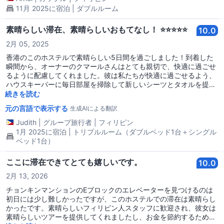
11月 2025に宿泊 | ダブルルーム
素晴らしい滞在、素晴らしいおもてなし！ ⭐⭐⭐⭐⭐
10.0
2月 05, 2025
香港のこのホステルで素晴らしい5日間を過ごしました！到着した
瞬間から、オーナーのクマールさんはとても親切で、快適に過ごせ
るように配慮してくれました。彼は私たちが快適に過ごせるよう、
ハウスキーパーに毎日部屋を掃除して新しいシーツとタオルを提供
するよう指示していました。 インドネシアのハウスキーパーもとて
続きを読む
も素敵で、私たちを家にいるように感じさせてくれました。部屋は
元の言語で表示する
生成AIによる翻訳
小さいものの、3人には完璧で、清潔で手入れが行き届いており、
タボとヒーターがある自分のトイレ付きでした。これが非常に便利
Judith
|
グループ旅行者
|
フィリピン
でした。また、部屋にはエアコンと天井ファンも装備されていまし
1月 2025に宿泊 | トリプルルーム（ダブルベッド1台＋シングル
たが、冬だったのでほとんど必要ありませんでした。布団は暖かく
ベッド1台）
快適で、安らかな眠りを確保してくれました。 ミニソファ、ダイニ
ングテーブル、椅子もあり、スペースがより機能的になっていまし
ここに滞在できてとても嬉しいです。
10.0
た。ヘアドライヤーも良いサービスで、充電ポートが使える準備が
整っているのも気に入りました—旅行用アダプターは不要でした！
2月 13, 2026
全体的に、私たちの滞在は快適で手間いらずでした。香港で清潔で
チョンキンマンションのEブロックのエレベーターを見つけるのは
快適、かつ管理が行き届いた宿を探しているなら、このホステルは
初日には少し難しかったですが、このホステルでの滞在は素晴らし
間違いなく検討する価値があります。非常にお勧めです！😊👏
かったです。素晴らしいフィリピン人スタッフに歓迎され、彼女は
素晴らしいツアーを提供してくれましたし、お金を節約するための