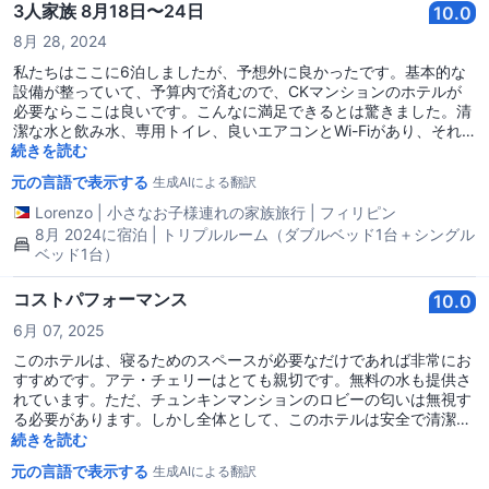
3人家族 8月18日〜24日
10.0
8月 28, 2024
私たちはここに6泊しましたが、予想外に良かったです。基本的な
設備が整っていて、予算内で済むので、CKマンションのホテルが
必要ならここは良いです。こんなに満足できるとは驚きました。清
潔な水と飲み水、専用トイレ、良いエアコンとWi-Fiがあり、それ
だけです。管理人のアテがイロイロから来て、最初の3泊はファミ
続きを読む
リールームを予約してくれたと思います。その後の残りの夜は、私
元の言語で表示する
生成AIによる翻訳
は3人用の部屋を予約しました。安全で、ロケーションもとても良
いです。私はとても幸せですし、予算が限られているならここは良
Lorenzo
|
小さなお子様連れの家族旅行
|
フィリピン
いです。アテ、私たちの面倒を見てくれてありがとう。香港とマカ
8月 2024に宿泊 | トリプルルーム（ダブルベッド1台＋シングル
オが恋しいです。
ベッド1台）
コストパフォーマンス
10.0
6月 07, 2025
このホテルは、寝るためのスペースが必要なだけであれば非常にお
すすめです。アテ・チェリーはとても親切です。無料の水も提供さ
れています。ただ、チュンキンマンションのロビーの匂いは無視す
る必要があります。しかし全体として、このホテルは安全で清潔で
す。
続きを読む
元の言語で表示する
生成AIによる翻訳