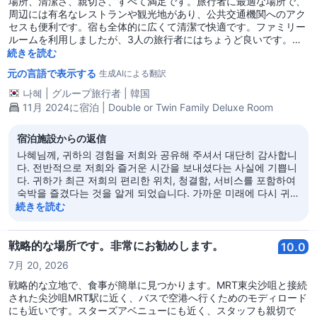
場所、清潔さ、親切さ、すべて満足です。旅行者に最適な場所で、
周辺には有名なレストランや観光地があり、公共交通機関へのアク
セスも便利です。宿も全体的に広くて清潔で快適です。ファミリー
ルームを利用しましたが、3人の旅行者にはちょうど良いです。寝
具も清潔で広く、ふかふかしています。香港を再訪する際には再び
続きを読む
宿泊する意志があります。よく過ごしました。
元の言語で表示する
生成AIによる翻訳
나혜
|
グループ旅行者
|
韓国
11月 2024に宿泊 | Double or Twin Family Deluxe Room
宿泊施設からの返信
나혜님께, 귀하의 경험을 저희와 공유해 주셔서 대단히 감사합니
다. 전반적으로 저희와 즐거운 시간을 보내셨다는 사실에 기쁩니
다. 귀하가 최근 저희의 편리한 위치, 청결함, 서비스를 포함하여
숙박을 즐겼다는 것을 알게 되었습니다. 가까운 미래에 다시 귀하
를 맞이할 수 있기를 진심으로 기대합니다. 최고의 경의를 표합니
続きを読む
다. Regal Kowloon Hotel
戦略的な場所です。非常にお勧めします。
10.0
7月 20, 2026
戦略的な立地で、食事が簡単に見つかります。MRT東尖沙咀と接続
された尖沙咀MRT駅に近く、バスで空港へ行くためのモディロード
にも近いです。スターズアベニューにも近く、スタッフも親切で