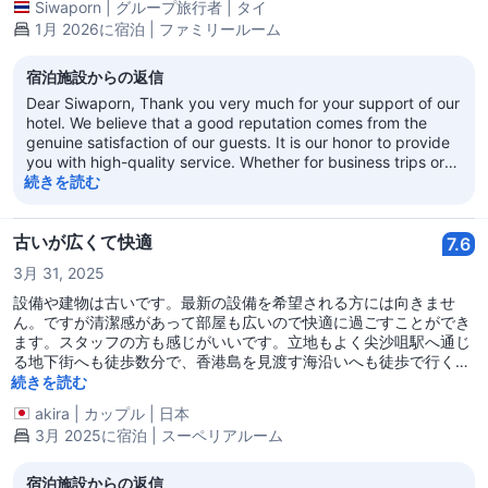
Siwaporn
|
グループ旅行者
|
タイ
1月 2026に宿泊 | ファミリールーム
宿泊施設からの返信
Dear Siwaporn, Thank you very much for your support of our
hotel. We believe that a good reputation comes from the
genuine satisfaction of our guests. It is our honor to provide
you with high-quality service. Whether for business trips or
leisure travel, we welcome you to choose our hotel again! We
続きを読む
look forward to your next visit! Sincerely, Regal Kowloon
Hotel
古いが広くて快適
7.6
3月 31, 2025
設備や建物は古いです。最新の設備を希望される方には向きませ
ん。ですが清潔感があって部屋も広いので快適に過ごすことができ
ます。スタッフの方も感じがいいです。立地もよく尖沙咀駅へ通じ
る地下街へも徒歩数分で、香港島を見渡す海沿いへも徒歩で行くこ
とができます。ホテルの前には広場があり広場に面した飲食店では
続きを読む
夕方から屋外に置かれたテーブル席で飲み食いをする方でにぎわっ
akira
|
カップル
|
日本
ています。
3月 2025に宿泊 | スーペリアルーム
宿泊施設からの返信