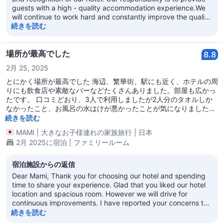
guests with a high - quality accommodation experience.We
will continue to work hard and constantly improve the quality
of our services. We look forward to having more
続きを読む
opportunities to serve you in the future! Regal Kowloon Hotel
場所が最高でした
8.8
2月 25, 2025
とにかく場所が最高でした 海辺、繁華街、駅にも近く、ホテルの周
りにも飲食店や素敵なバーなどたくさんありました。部屋も広かっ
たです。 口コミどおり、3人で利用しましたが2人分のタオルしか
なかったこと、お風呂の水はけが悪かったことが気になりましたが
とても快適に滞在できました
続きを読む
MAMI
|
大きなお子様連れの家族旅行
|
日本
2月 2025に宿泊 | ファミリールーム
宿泊施設からの返信
Dear Mami, Thank you for choosing our hotel and spending
time to share your experience. Glad that you liked our hotel
location and spacious room. However we will drive for
continuous improvements. I have reported your concerns to
the relevant department immediately and will strengthen
続きを読む
room cleaning, maintenance and team supervision to