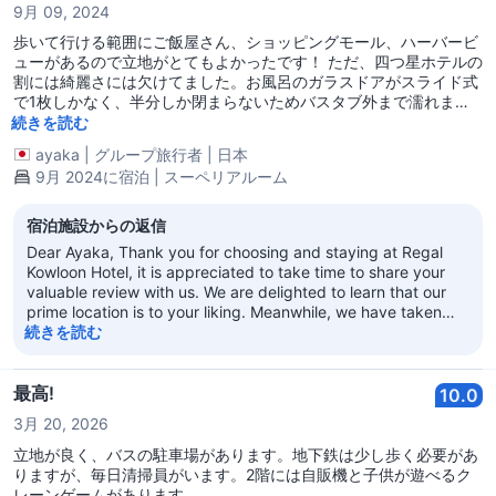
9月 09, 2024
歩いて行ける範囲にご飯屋さん、ショッピングモール、ハーバービ
ューがあるので立地がとてもよかったです！ ただ、四つ星ホテルの
割には綺麗さには欠けてました。お風呂のガラスドアがスライド式
で1枚しかなく、半分しか閉まらないためバスタブ外まで濡れま
す。 3泊2人で3万ということは、一泊1人5,000円で泊まれたので
続きを読む
それにしては満足です
ayaka
|
グループ旅行者
|
日本
9月 2024に宿泊 | スーペリアルーム
宿泊施設からの返信
Dear Ayaka, Thank you for choosing and staying at Regal
Kowloon Hotel, it is appreciated to take time to share your
valuable review with us. We are delighted to learn that our
prime location is to your liking. Meanwhile, we have taken
note of your comments on the bathroom design and we
続きを読む
would consider the idea seriously in the possible
enhancement in future. We hope to welcome you back in a
not too distant future. With best regards, Regal Kowloon
最高!
10.0
Hotel
3月 20, 2026
立地が良く、バスの駐車場があります。地下鉄は少し歩く必要があ
りますが、毎日清掃員がいます。2階には自販機と子供が遊べるク
レーンゲームがあります。