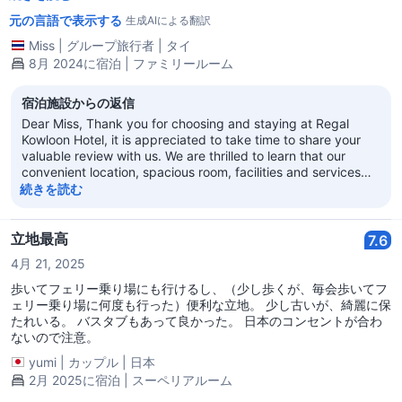
元の言語で表示する
生成AIによる翻訳
Miss
|
グループ旅行者
|
タイ
8月 2024に宿泊 | ファミリールーム
宿泊施設からの返信
Dear Miss, Thank you for choosing and staying at Regal
Kowloon Hotel, it is appreciated to take time to share your
valuable review with us. We are thrilled to learn that our
convenient location, spacious room, facilities and services
are to your liking. We are glad you have a good time in Hong
続きを読む
Kong and we hope to welcome you back soon. With best
regards, Regal Kowloon Hotel
立地最高
7.6
4月 21, 2025
歩いてフェリー乗り場にも行けるし、（少し歩くが、毎会歩いてフ
ェリー乗り場に何度も行った）便利な立地。 少し古いが、綺麗に保
たれいる。 バスタブもあって良かった。 日本のコンセントが合わ
ないので注意。
yumi
|
カップル
|
日本
2月 2025に宿泊 | スーペリアルーム