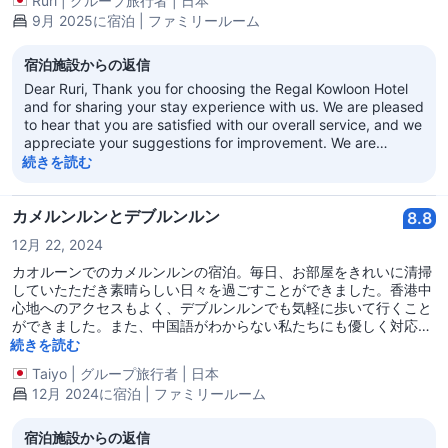
Ruri
|
グループ旅行者
|
日本
夜少し過ごすだけなら最高だと思います。
9月 2025に宿泊 | ファミリールーム
宿泊施設からの返信
Dear Ruri, Thank you for choosing the Regal Kowloon Hotel
and for sharing your stay experience with us. We are pleased
to hear that you are satisfied with our overall service, and we
appreciate your suggestions for improvement. We are
committed to providing exceptional service to every guests,
続きを読む
and your feedback is very important to us. We will carefully
consider the details you mentioned and discuss them with
the relevant teams to continuously enhance our service
カメルンルンとデブルンルン
8.8
quality. We make a solemn commitment to step up the
12月 22, 2024
management of room tidiness and hygiene, with the
unwavering determination to guarantee a comfortable and
カオルーンでのカメルンルンの宿泊。毎日、お部屋をきれいに清掃
impeccably clean environment for every guest.We look
していたただき素晴らしい日々を過ごすことができました。香港中
forward to welcoming you back, giving us the opportunity to
心地へのアクセスもよく、デブルンルンでも気軽に歩いて行くこと
provide you with an even higher-quality experience. Thank
ができました。また、中国語がわからない私たちにも優しく対応し
you for your support. Best regards, Regal Kowloon Hotel
ていただきました。他の方にもおすすめしたいです。
続きを読む
Taiyo
|
グループ旅行者
|
日本
12月 2024に宿泊 | ファミリールーム
宿泊施設からの返信