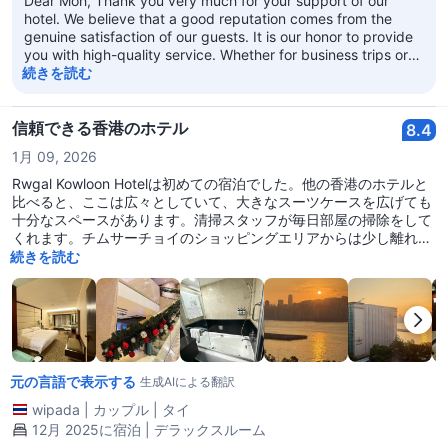
Dear Moh, Thank you very much for your support of our
hotel. We believe that a good reputation comes from the
genuine satisfaction of our guests. It is our honor to provide
you with high-quality service. Whether for business trips or
leisure travel, we welcome you to choose our hotel again! We
続きを読む
look forward to your next visit! Regal Kowloon Hotel
信頼できる香港のホテル
8.4
1月 09, 2026
Rwgal Kowloon Hotelは初めての宿泊でした。他の香港のホテルと
比べると、ここは広々としていて、大きなスーツケースを広げても
十分なスペースがあります。清掃スタッフが毎日部屋の掃除をして
くれます。チムサーチョイのショッピングエリアからは少し離れた
Mody通りの方にありますが、そこまで遠くはありません。ホテル
続きを読む
は有名なホテルがいくつか近くにあります。ヴィクトリア湾が見え
る部屋に宿泊しました。年末から新年にかけての期間でした。チェ
ックインとチェックアウトのスタッフは問題ありませんでした。フ
ロントのスタッフは7/10の評価です。ただ、氷をお願いした時、ス
タッフが忘れてしまいました。チェックインの際に宿泊費のデポジ
ットを取られましたが、現金で支払うのが一番簡単です。チェック
元の言語で表示する
アウト時には現金で返金されます。全体として、部屋は良かったの
生成AIによる翻訳
で8/10の評価です。少し埃がある部分もありましたが、部屋は広
wipada
|
カップル
|
タイ
く、ベッドも快適でした。チムサーチョイの地下鉄のP2出口に一番
12月 2025に宿泊 | デラックスルーム
近いホテルまで、約250-300メートルの距離です。このホテルはお