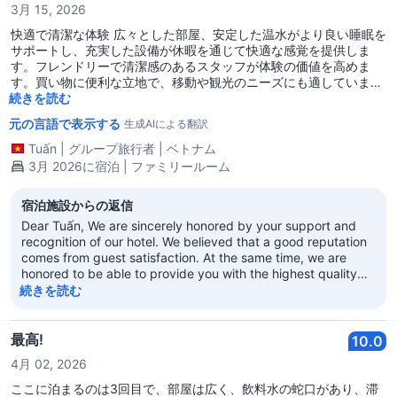
3月 15, 2026
a better accommodation experience for you and look
forward to welcoming you again! Regal Kowloon Hotel
快適で清潔な体験 広々とした部屋、安定した温水がより良い睡眠を
サポートし、充実した設備が休暇を通じて快適な感覚を提供しま
す。フレンドリーで清潔感のあるスタッフが体験の価値を高めま
す。買い物に便利な立地で、移動や観光のニーズにも適していま
す。
続きを読む
元の言語で表示する
生成AIによる翻訳
Tuấn
|
グループ旅行者
|
ベトナム
3月 2026に宿泊 | ファミリールーム
宿泊施設からの返信
Dear Tuấn, We are sincerely honored by your support and
recognition of our hotel. We believed that a good reputation
comes from guest satisfaction. At the same time, we are
honored to be able to provide you with the highest quality
service. We warmly welcome you to choose our hotel again,
続きを読む
whether you are on a business trip or traveling. Sincerely
look forward to your next visit! Regal Kowloon Hotel
最高!
10.0
4月 02, 2026
ここに泊まるのは3回目で、部屋は広く、飲料水の蛇口があり、滞