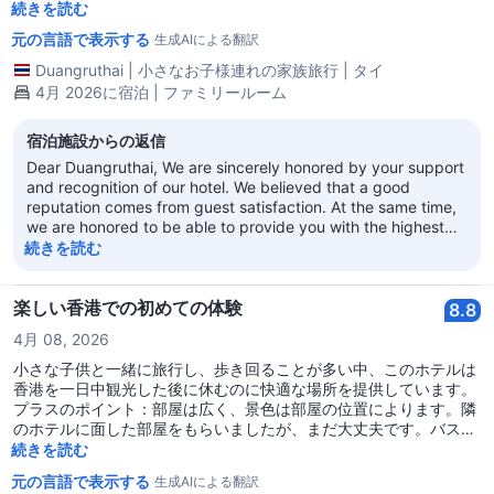
かのレストランやコンビニがあり、移動も便利でした。もし再び香
続きを読む
港に来ることがあれば、またここに宿泊します。
元の言語で表示する
生成AIによる翻訳
Duangruthai
|
小さなお子様連れの家族旅行
|
タイ
4月 2026に宿泊 | ファミリールーム
宿泊施設からの返信
Dear Duangruthai, We are sincerely honored by your support
and recognition of our hotel. We believed that a good
reputation comes from guest satisfaction. At the same time,
we are honored to be able to provide you with the highest
quality service. We warmly welcome you to choose our hotel
続きを読む
again, whether you are on a business trip or traveling.
Sincerely look forward to your next visit! Regal Kowloon Hotel
楽しい香港での初めての体験
8.8
4月 08, 2026
小さな子供と一緒に旅行し、歩き回ることが多い中、このホテルは
香港を一日中観光した後に休むのに快適な場所を提供しています。
プラスのポイント：部屋は広く、景色は部屋の位置によります。隣
のホテルに面した部屋をもらいましたが、まだ大丈夫です。バスル
ームは広く、バスタブがあり、特別な水道を使用しているため飲み
続きを読む
水が無制限ですし、食事場所、7-11、MRT駅に近いです。 マイナ
元の言語で表示する
生成AIによる翻訳
スのポイント：古いホテルで、天井のペンキが剥がれている部分が