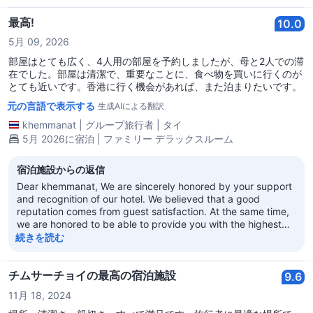
continuously improve service quality. Besides, we have
taken note of your comment regarding housekeeping service
最高!
10.0
will pay more attention on refillment of room amenities. We
5月 09, 2026
look forward to welcoming you back in the not too distant
future. With best regards Regal Kowloon Hotel
部屋はとても広く、4人用の部屋を予約しましたが、母と2人での滞
在でした。部屋は清潔で、重要なことに、食べ物を買いに行くのが
とても近いです。香港に行く機会があれば、また泊まりたいです。
元の言語で表示する
生成AIによる翻訳
khemmanat
|
グループ旅行者
|
タイ
5月 2026に宿泊 | ファミリー デラックスルーム
宿泊施設からの返信
Dear khemmanat, We are sincerely honored by your support
and recognition of our hotel. We believed that a good
reputation comes from guest satisfaction. At the same time,
we are honored to be able to provide you with the highest
quality service. We warmly welcome you to choose our hotel
続きを読む
again, whether you are on a business trip or traveling.
Sincerely look forward to your next visit! Regal Kowloon Hotel
チムサーチョイの最高の宿泊施設
9.6
11月 18, 2024