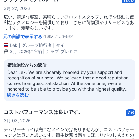
10.0
Hotel
3月 22, 2026
広い、清潔な客室、素晴らしいフロントスタッフ、旅行や移動に便
利なテクノロジーを提供しており、さらに荷物預かりサービスもあ
ります。素晴らしいです。
元の言語で表示する
生成AIによる翻訳
Lek
|
グループ旅行者
|
タイ
3月 2026に宿泊 | クラブ プレミア
宿泊施設からの返信
Dear Lek, We are sincerely honored by your support and
recognition of our hotel. We believed that a good reputation
comes from guest satisfaction. At the same time, we are
honored to be able to provide you with the highest quality
service. We warmly welcome you to choose our hotel again,
続きを読む
whether you are on a business trip or traveling. Sincerely
look forward to your next visit! Regal Kowloon Hotel
コストパフォーマンスは良いです。
7.6
3月 03, 2026
チムサーチョイは完全なメインではありませんが、コストパフォー
マンスは良いと思います。衛生状態は隅々にほこりが少し見えたの