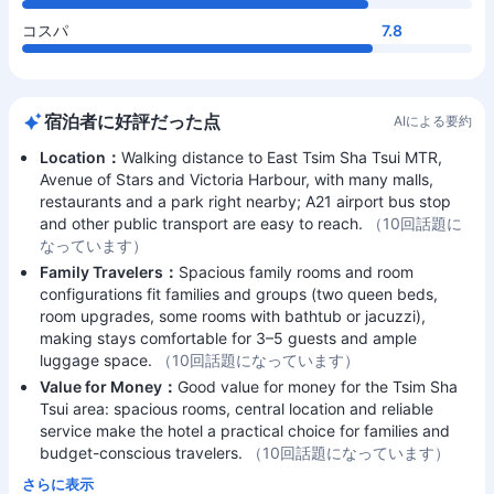
コスパ
7.8
宿泊者に好評だった点
AIによる要約
Location：
Walking distance to East Tsim Sha Tsui MTR,
Avenue of Stars and Victoria Harbour, with many malls,
restaurants and a park right nearby; A21 airport bus stop
and other public transport are easy to reach.
（10回話題に
なっています）
Family Travelers：
Spacious family rooms and room
configurations fit families and groups (two queen beds,
room upgrades, some rooms with bathtub or jacuzzi),
making stays comfortable for 3–5 guests and ample
luggage space.
（10回話題になっています）
Value for Money：
Good value for money for the Tsim Sha
Tsui area: spacious rooms, central location and reliable
service make the hotel a practical choice for families and
budget-conscious travelers.
（10回話題になっています）
さらに表示