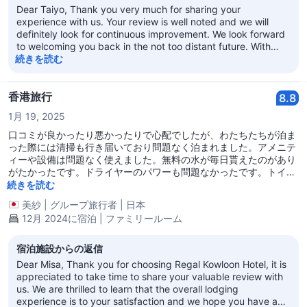
Dear Taiyo, Thank you very much for sharing your
experience with us. Your review is well noted and we will
definitely look for continuous improvement. We look forward
to welcoming you back in the not too distant future. With
best regards Regal Kowloon Hotel
続きを読む
香港旅行
8.8
1月 19, 2025
口コミが良かったり悪かったりで心配でしたが、わたちたちが泊ま
った際には清掃も行き届いており問題なく泊まれました。アメニテ
ィーや設備は問題なく使えました。無料の水が毎日貰えたのがあり
がたかったです。ドライヤーのパワーも問題なかったです。トイレ
が流しにくいぐらいですかね。水回りも綺麗でした。
続きを読む
美紗
|
グループ旅行者
|
日本
12月 2024に宿泊 | ファミリールーム
宿泊施設からの返信
Dear Misa, Thank you for choosing Regal Kowloon Hotel, it is
appreciated to take time to share your valuable review with
us. We are thrilled to learn that the overall lodging
experience is to your satisfaction and we hope you have a