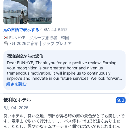
前でドローンショーとシンフォニー・オブ・ライツを見られて良か
ったです。たまたまクラブプレミアに滞在することになり、空港シ
ャトルも提供してもらえ、ラウンジバーも利用できたので良かった
です。朝食も美味しかった！種類もかなり豊富でした！
元の言語で表示する
生成AIによる翻訳
EUNHYE
|
グループ旅行者
|
韓国
7月 2026に宿泊 | クラブ プレミア
宿泊施設からの返信
Dear EUNHYE, Thank you for your positive review. Earning
your recognition is our greatest honor and given us
tremendous motivation. It will inspire us to continuously
improve and innovate in our future services. We look forward
to your next visit! Best wishes! Regal Kowloon Hotel
続きを読む
便利なホテル
9.2
6月 04, 2026
良いホテル、良い立地、朝日が昇る時の湾の景色がとても美しいで
す。電車まで歩いて行けますし、バス停もそれほど遠くありませ
ん。ただし、賑やかなチムサーチョイ側ではないかもしれません