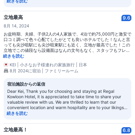
not too distant future. With best regards Regal Kowloon Hotel
続きを読む
立地最高
9.6
8月 14, 2024
お盆時期、夫婦、子供2人の4人家族で、4泊で約75,000円と激安で
口コミ調べて色々心配てしたがとても良いホテルでした！なんと言
っても尖沙咀駅にも尖沙咀東駅にも近く、立地が最高でした！この
立地でこの値段なら設備面はなんの文句もなく、スタッフもフレン
ドリーで、今後の香港の定宿にしたいです。
続きを読む
KEI
|
小さなお子様連れの家族旅行
|
日本
8月 2024に宿泊 | ファミリールーム
宿泊施設からの返信
Dear Kei, Thank you for choosing and staying at Regal
Kowloon Hotel, it is appreciated to take time to share your
valuable review with us. We are thrilled to learn that our
convenient location and warm hospitality are to your likings.
Thank you for your trusting and we look forward to
続きを読む
welcoming you back in a not too distant future. With best
regards, Regal Kowloon Hotel
立地最高！
6.8