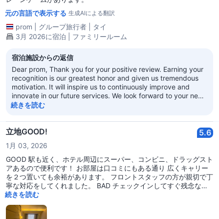
元の言語で表示する
生成AIによる翻訳
prom
|
グループ旅行者
|
タイ
3月 2026に宿泊 | ファミリールーム
宿泊施設からの返信
Dear prom, Thank you for your positive review. Earning your
recognition is our greatest honor and given us tremendous
motivation. It will inspire us to continuously improve and
innovate in our future services. We look forward to your next
visit! Best wishes! Regal Kowloon Hotel
続きを読む
立地GOOD!
5.6
1月 03, 2026
GOOD 駅も近く、ホテル周辺にスーパー、コンビニ、ドラッグスト
アあるので便利です！ お部屋は口コミにもある通り 広くキャリー
を２つ置いても余裕があります。 フロントスタッフの方が親切で丁
寧な対応をしてくれました。 BAD チェックインしてすぐ残念なこ
とに ホコリ、髪の毛など気になるところだらけでウェットティシュ
続きを読む
で至る所拭きました。 毎日清掃は入りますが あまり綺麗ではなか
ったです。 クレンリネスにおいては残念です。