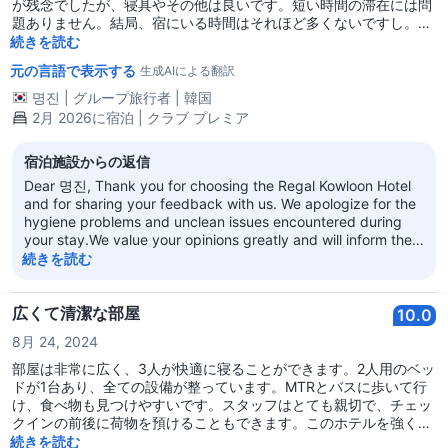
が残念でしたが、寝具やその他は良いです。短い時間の滞在には問
題ありません。結局、宿にいる時間はそれほど多くないですし。ス
タッフは親切で、夜9時までの空港無料リムジンサービスも良いと
続きを読む
思いました。
元の言語で表示する
生成AIによる翻訳
명진
|
グループ旅行者
|
韓国
2月 2026に宿泊 | クラブ プレミア
宿泊施設からの返信
Dear 명진, Thank you for choosing the Regal Kowloon Hotel
and for sharing your feedback with us. We apologize for the
hygiene problems and unclean issues encountered during
your stay.We value your opinions greatly and will inform the
relevant departments. We will conduct a comprehensive
続きを読む
inspection and optimize our service. Additionally, We make a
solemn commitment to step up the management of room
tidiness and hygiene, with the unwavering determination to
広くて清潔な部屋
10.0
guarantee a comfortable and impeccably clean environment
8月 24, 2024
for every guest. Thank you for your suggestions. We look
forward to providing you with an elevated service
部屋は非常に広く、3人が快適に寝ることができます。2人用のベッ
experience on your next visit. Sincerely, Regal Kowloon Hotel
ドが1台あり、全ての設備が整っています。MTRとバスに歩いて行
け、食べ物も見つけやすいです。スタッフはとても親切で、チェッ
クインの前後に荷物を預けることもできます。このホテルを強くお
勧めします。10/10
続きを読む