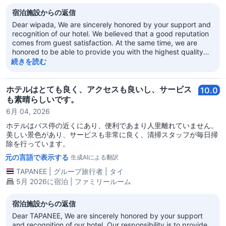
すすめです。
宿泊施設からの返信
Dear wipada, We are sincerely honored by your support and
recognition of our hotel. We believed that a good reputation
comes from guest satisfaction. At the same time, we are
honored to be able to provide you with the highest quality
service. We warmly welcome you to choose our hotel again,
続きを読む
whether you are on a business trip or traveling. Sincerely
look forward to your next visit! Regal Kowloon Hotel
ホテルはとても良く、アクセスも良いし、サービス
10.0
も素晴らしいです。
6月 04, 2026
ホテルはバス停の近くにあり、便利であまり人里離れていません。
美しい景色があり、サービスも非常に良く、清掃スタッフが毎日掃
除を行っています。
元の言語で表示する
生成AIによる翻訳
TAPANEE
|
グループ旅行者
|
タイ
5月 2026に宿泊 | ファミリールーム
宿泊施設からの返信
Dear TAPANEE, We are sincerely honored by your support
and recognition of our hotel. Our responsibility is to provide