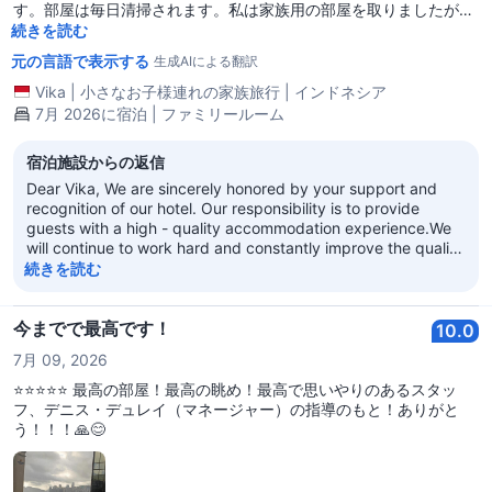
す。部屋は毎日清掃されます。私は家族用の部屋を取りましたが、
4人用で非常に広いです。安い価格で提供されました。
続きを読む
元の言語で表示する
生成AIによる翻訳
Vika
|
小さなお子様連れの家族旅行
|
インドネシア
7月 2026に宿泊 | ファミリールーム
宿泊施設からの返信
Dear Vika, We are sincerely honored by your support and
recognition of our hotel. Our responsibility is to provide
guests with a high - quality accommodation experience.We
will continue to work hard and constantly improve the quality
of our services. We look forward to having more
続きを読む
opportunities to serve you in the future! Best regards, Regal
Kowloon Hotel
今までで最高です！
10.0
7月 09, 2026
⭐⭐⭐⭐⭐ 最高の部屋！最高の眺め！最高で思いやりのあるスタッ
フ、デニス・デュレイ（マネージャー）の指導のもと！ありがと
う！！！🙏😊