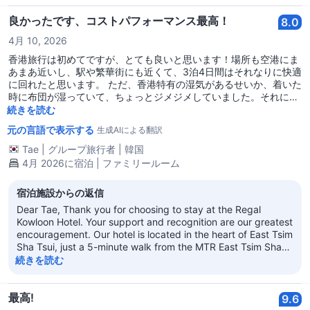
regards, Regal Kowloon Hotel
良かったです、コストパフォーマンス最高！
8.0
4月 10, 2026
香港旅行は初めてですが、とても良いと思います！場所も空港にま
あまあ近いし、駅や繁華街にも近くて、3泊4日間はそれなりに快適
に回れたと思います。 ただ、香港特有の湿気があるせいか、着いた
時に布団が湿っていて、ちょっとジメジメしていました。それに窓
からの景色は完全に目の前の建物でしたが、ほとんど日が入らなか
続きを読む
ったけれど、翌日に新しい布団に変えてもらえるようお願いした
元の言語で表示する
生成AIによる翻訳
ら、外出して戻る間に替えておいてくれたので良かったです。 ホテ
ルの周りには食べるところもたくさんあって、早朝到着の飛行機で
Tae
|
グループ旅行者
|
韓国
3時～4時ごろに到着したにもかかわらず、チェックインもスムーズ
4月 2026に宿泊 | ファミリールーム
にできましたし、宿泊中はQRコードで追加のタオルやトイレット
ペーパーなどを気軽にリクエストできたのが良かったです。一緒に
宿泊施設からの返信
来た両親もこの価格でこのコンディションと場所なら悪くないと言
っていたので嬉しかったです。
Dear Tae, Thank you for choosing to stay at the Regal
Kowloon Hotel. Your support and recognition are our greatest
encouragement. Our hotel is located in the heart of East Tsim
Sha Tsui, just a 5-minute walk from the MTR East Tsim Sha
Tsui station, making transportation very convenient. We are
続きを読む
dedicated to providing thoughtful facilities and services for
our guests, and the surrounding area is filled with dining and
entertainment options, allowing you to enjoy both
最高!
9.6
convenience and comfort. We will continue to strive to create