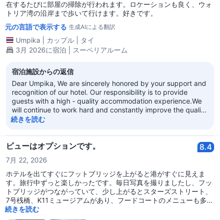
在するたびに部屋の掃除が行われます。ロケーションも良く、ウォ
トリア湾の沿岸まで歩いて行けます。好きです。
元の言語で表示する
生成AIによる翻訳
Umpika
|
カップル
|
タイ
3月 2026に宿泊 | スーペリアルーム
宿泊施設からの返信
Dear Umpika, We are sincerely honored by your support and
recognition of our hotel. Our responsibility is to provide
guests with a high - quality accommodation experience.We
will continue to work hard and constantly improve the quality
of our services. We look forward to having more
続きを読む
opportunities to serve you in the future! Regal Kowloon Hotel
ビューはオプションです。
8.4
7月 22, 2026
ホテルを出てすぐにフットブリッジを上がると港がすぐに見えま
す。旅行中ずっと楽しかったです。毎日写真を撮りましたし、フッ
トブリッジがつながっていて、少し上がるとスターズストリート、
7号桟橋、K11ミュージアムがあり、フードコートのメニューも多様
で良かったです。ただ、シンフォニー・オブ・ライツは昔ほど壮大
続きを読む
ではなくなっていて、それがとても残念でした… それでもホテルの