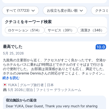
すべて (17723)
お役立ち度が高い順
クチコミ全
クチコミをキーワード検索
ロケーション（514）
サービス（391）
清潔さ（346）
最高でした
10.0
5月 25, 2026
九龍島の主要部から近く、アクセスがすごく良かったです。 空港か
らホテルもバスに乗れば1時間ほどでホテルのすぐそばまで行ける
ので便利でした。 お部屋は清潔感がありとても広く、満足でした。
ホテルのJeremie Dennisさんの対応がすごくよく、チェックインが
スムーズにできるよう対応してくれました。 ありがとうございまし
続きを読む
た。
YUKA
|
グループ旅行者
|
日本
5月 2026に宿泊 | ファミリー デラックスルーム
宿泊施設からの返信
Dear YUKA, Dear Guest, Thank you very much for sharing