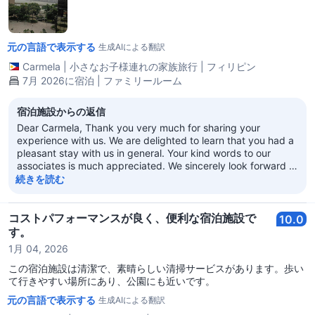
元の言語で表示する
生成AIによる翻訳
Carmela
|
小さなお子様連れの家族旅行
|
フィリピン
7月 2026に宿泊 | ファミリールーム
宿泊施設からの返信
Dear Carmela, Thank you very much for sharing your
experience with us. We are delighted to learn that you had a
pleasant stay with us in general. Your kind words to our
associates is much appreciated. We sincerely look forward to
welcoming you back in the near future. With best regards,
続きを読む
Regal Kowloon Hotel
コストパフォーマンスが良く、便利な宿泊施設で
10.0
す。
1月 04, 2026
この宿泊施設は清潔で、素晴らしい清掃サービスがあります。歩い
て行きやすい場所にあり、公園にも近いです。
元の言語で表示する
生成AIによる翻訳