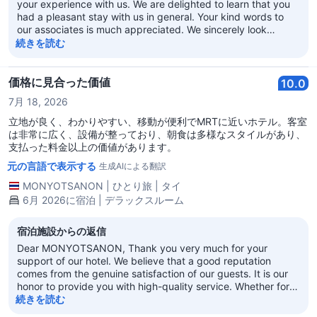
your experience with us. We are delighted to learn that you
had a pleasant stay with us in general. Your kind words to
our associates is much appreciated. We sincerely look
forward to welcoming you back in the near future. With best
続きを読む
regards, Regal Kowloon Hotel
価格に見合った価値
10.0
7月 18, 2026
立地が良く、わかりやすい、移動が便利でMRTに近いホテル。客室
は非常に広く、設備が整っており、朝食は多様なスタイルがあり、
支払った料金以上の価値があります。
元の言語で表示する
生成AIによる翻訳
MONYOTSANON
|
ひとり旅
|
タイ
6月 2026に宿泊 | デラックスルーム
宿泊施設からの返信
Dear MONYOTSANON, Thank you very much for your
support of our hotel. We believe that a good reputation
comes from the genuine satisfaction of our guests. It is our
honor to provide you with high-quality service. Whether for
business trips or leisure travel, we welcome you to choose
続きを読む
our hotel again! We look forward to your next visit! Best