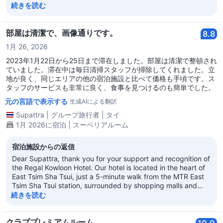
great time in Hong Kong. It is highly appreciated for your
続きを読む
wonderful scoring on Agoda and we look forward to seeing
you again soon. With best regards, Regal Kowloon Hotel
部屋は清潔で、画像通りです。
8.8
1月 26, 2026
2023年1月22日から25日まで滞在しました。部屋は清潔で整頓され
ていました。滞在中は毎日清掃スタッフが掃除してくれました。立
地が良く、同じエリアの他の宿泊施設と比べて価格も手頃です。ス
タッフのサービスも非常に良く、食事を見つけるのも簡単でした。
元の言語で表示する
生成AIによる翻訳
Supattra
|
グループ旅行者
|
タイ
1月 2026に宿泊 | スーペリアルーム
宿泊施設からの返信
Dear Supattra, thank you for your support and recognition of
the Regal Kowloon Hotel. Our hotel is located in the heart of
East Tsim Sha Tsui, just a 5-minute walk from the MTR East
Tsim Sha Tsui station, surrounded by shopping malls and
restaurants, providing great convenience for your travels.
続きを読む
We are dedicated to creating a home-like comfort
experience for every guest. We look forward to welcoming
you again. Wishing you a wonderful day! Regal Kowloon
クラブプレミアムルーム