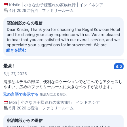
あり、バスタブとシャワーは旧式です。
Kristin
|
小さなお子様連れの家族旅行
|
インドネシア
4月 2026に宿泊 | ファミリールーム
宿泊施設からの返信
Dear Kristin, Thank you for choosing the Regal Kowloon Hotel
and for sharing your stay experience with us. We are pleased
to hear that you are satisfied with our overall service, and we
appreciate your suggestions for improvement. We are
committed to providing exceptional service to every guests,
続きを読む
and your feedback is very important to us. We make a
solemn commitment to step up the management of room
conditions and hotel renovation, with the unwavering
最高!
9.2
determination to guarantee a comfortable and impeccably
5月 27, 2026
clean environment for every guest. We look forward to
welcoming you back, giving us the opportunity to provide
清潔なホテルの部屋、便利なロケーションでどこへでもアクセスし
you with an even higher-quality experience. Thank you for
やすい、広めのファミリールームに大きなベッドがあります。
your support! Regal Kowloon Hotel
元の言語で表示する
生成AIによる翻訳
Moh
|
小さなお子様連れの家族旅行
|
インドネシア
5月 2026に宿泊 | ファミリールーム
宿泊施設からの返信