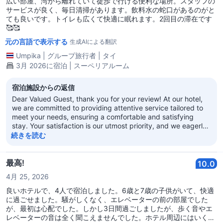
広い部屋、湾から離れていて徒歩で行ける便利な場所。スタッフの
サービスが良く、毎日清掃があります。飲料水の蛇口があるのがと
ても良いです。トイレも広くて快適に眠れます。2回目の滞在です
🥰🥰
元の言語で表示する
生成AIによる翻訳
Umpika
|
グループ旅行者
|
タイ
3月 2026に宿泊 | スーペリアルーム
宿泊施設からの返信
Dear Valued Guest, thank you for your review! At our hotel,
we are committed to providing attentive service tailored to
meet your needs, ensuring a comfortable and satisfying
stay. Your satisfaction is our utmost priority, and we eagerly
anticipate your next visit! Regal Kowloon Hotel
続きを読む
最高!
10.0
4月 25, 2026
良いホテルで、4人で宿泊しました。6歳と7歳の子供がいて、快適
に過ごせました。騒がしくなく、エレベーターの前の部屋でした
が、最初は心配でした。しかし3日間過ごしましたが、歩く音やエ
レベーターの音は全く聞こえませんでした。ホテル周辺にはいくつ