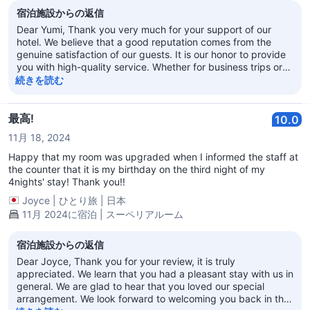
宿泊施設からの返信
Dear Yumi, Thank you very much for your support of our
hotel. We believe that a good reputation comes from the
genuine satisfaction of our guests. It is our honor to provide
you with high-quality service. Whether for business trips or
leisure travel, we welcome you to choose our hotel again! We
続きを読む
look forward to your next visit! Regal Kowloon Hotel
最高!
10.0
11月 18, 2024
Happy that my room was upgraded when I informed the staff at
the counter that it is my birthday on the third night of my
4nights' stay! Thank you!!
Joyce
|
ひとり旅
|
日本
11月 2024に宿泊 | スーペリアルーム
宿泊施設からの返信
Dear Joyce, Thank you for your review, it is truly
appreciated. We learn that you had a pleasant stay with us in
general. We are glad to hear that you loved our special
arrangement. We look forward to welcoming you back in the