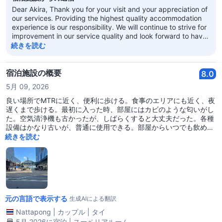
Dear Akira, Thank you for your visit and your appreciation of
our services. Providing the highest quality accommodation
experience is our responsibility. We will continue to strive for
improvement in our service quality and look forward to have
opportunities to serve you in the future! Best regards, Regal
続きを読む
Kowloon Hotel
宿泊施設の概要
8.0
5月 09, 2026
良い場所でMTRに近く、便利に歩ける。食事のエリアにも近く、夜
遅くまで歩ける。最初に入った時、部屋にはカビのような匂いがし
た。空気清浄機も古かったが、しばらくすると大丈夫だった。各種
設備はかなり古いが、普通に使用できる。部屋からいつでも飲める
無料の水がある。基本的な設備は揃っている。チェックイン後、清
続きを読む
掃を頼まれたが、あまり準備ができていないと感じた。しかし全体
的には良かったし、高くなくて満足している。
元の言語で表示する
生成AIによる翻訳
Nattapong
|
カップル
|
タイ
5月 2026に宿泊 | スーペリアルーム