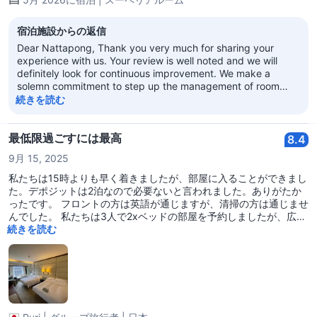
宿泊施設からの返信
Dear Nattapong, Thank you very much for sharing your
experience with us. Your review is well noted and we will
definitely look for continuous improvement. We make a
solemn commitment to step up the management of room
hygiene and renovation, with the unwavering determination
続きを読む
to guarantee a comfortable and impeccably clean
environment for every guest. We look forward to welcoming
you back in the not too distant future. With best regards
最低限過ごすには最高
8.4
Regal Kowloon Hotel
9月 15, 2025
私たちは15時よりも早く着きましたが、部屋に入ることができまし
た。デポジットは2泊なので必要ないと言われました。ありがたか
ったです。 フロントの方は英語が通じますが、清掃の方は通じませ
んでした。 私たちは3人で2xベッドの部屋を予約しましたが、広さ
はちょうどよかったです。4人では狭いと思います。アメニティに
続きを読む
歯ブラシがありました。シャンプー、コンディショナーは最低限と
いう感じで良いものとは言えません。部屋の清掃は泊まっている間
いらないつもりで、ランプをつけていましたが、結局綺麗になって
いました。感謝です。 場所はホテル街で観光客もタクシーも沢山い
るので夜も心配せず過ごせました。歩いて行ける距離にバスや電車
があるので便利です。 長くなりましたが、ほとんど観光に出て朝と