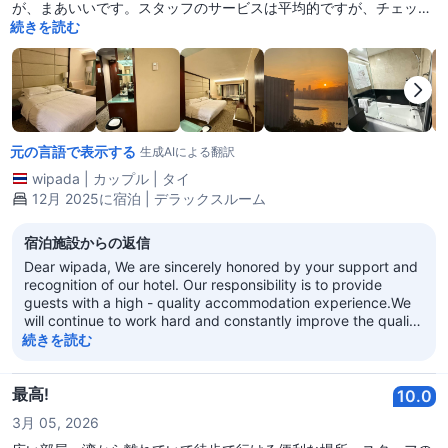
が、まあいいです。スタッフのサービスは平均的ですが、チェック
イン前後に荷物を預けることができるのが良い点です。ホテルは毎
続きを読む
日清掃してくれます。良いです。
元の言語で表示する
生成AIによる翻訳
wipada
|
カップル
|
タイ
12月 2025に宿泊 | デラックスルーム
宿泊施設からの返信
Dear wipada, We are sincerely honored by your support and
recognition of our hotel. Our responsibility is to provide
guests with a high - quality accommodation experience.We
will continue to work hard and constantly improve the quality
of our services. We look forward to having more
続きを読む
opportunities to serve you in the future! Regal Kowloon Hotel
最高!
10.0
3月 05, 2026