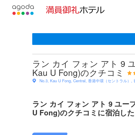
使用言語を選
通貨の選択
＜NEW＞クチコミ評価の傾向
星評価は、宿泊施設から受け取った情報であり、宿泊
アゴダに掲載されているクチコミは実際に予約をし、
ロケーション
サービス
清潔さ
客室面積
部屋の快適さ
眺望
コスパ良し
バスルーム
空港アクセス
tooltip
sentiment-positive-indicator
sentiment-negative-indicator
sentiment-positive-indicator
sentiment-negative-indicator
sentiment-positive-indicator
sentiment-negative-indicator
sentiment-positive-indicator
sentiment-negative-indicator
sentiment-positive-indicator
sentiment-negative-indicator
sentiment-positive-indicator
sentiment-negative-indicator
sentiment-positive-indicator
sentiment-negative-indicator
sentiment-positive-indicator
sentiment-negative-indicator
sentiment-positive-indicator
sentiment-negative-indicator
tooltip
施設の状態/清潔さスコア 10点満点中8.2点
施設・設備スコア 10点満点中7.5点
ロケーションスコア 10点満点中8.7点 香港における高スコ
お部屋の快適さ・クオリティスコア 10点満点中7.8点
サービススコア 10点満点中8.3点 香港における高スコア
コスパスコア 10点満点中7.8点
124件のクチコミ内で話題になっています
70件のクチコミ内で話題になっています
59件のクチコミ内で話題になっています
38件のクチコミ内で話題になっています
36件のクチコミ内で話題になっています
28件のクチコミ内で話題になっています
21件のクチコミ内で話題になっています
20件のクチコミ内で話題になっています
12件のクチコミ内で話題になっています
この宿泊施設へ寄せられた直近10件のクチコミ
96%が好評価
84%が好評価
76%が好評価
39%が好評価
77%が好評価
78%が好評価
76%が好評価
35%が好評価
91%が好評価
6.0
10
9.2
10
6.0
7.6
9.2
6.8
3.6
10
3%が低評価
15%が低評価
23%が低評価
60%が低評価
22%が低評価
21%が低評価
23%が低評価
65%が低評価
8%が低評価
最新
ラン カイ フォン アト 9 ユーフ
Kau U Fong)のクチコミ
No.3, Kau U Fong, Central, 香港中環（セントラル）,
ラン カイ フォン アト 9 ユーフォン 
U Fong)のクチコミに宿泊