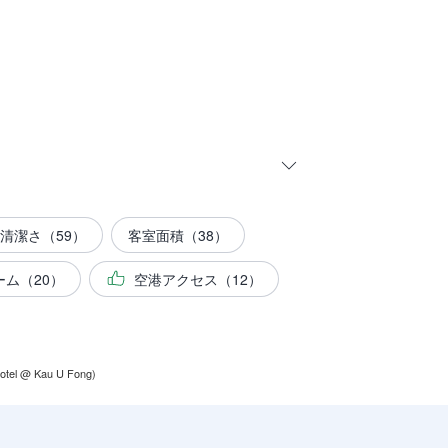
清潔さ（59）
客室面積（38）
ーム（20）
空港アクセス（12）
l @ Kau U Fong)