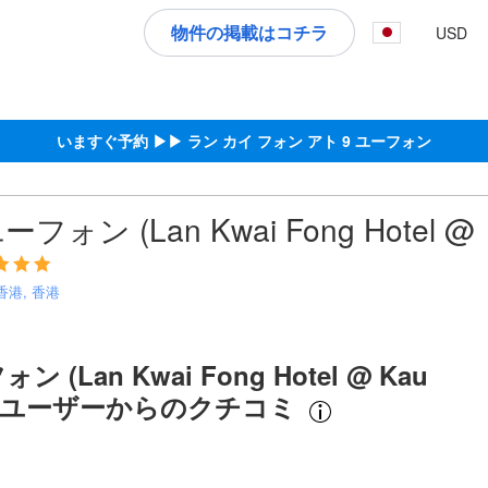
択してください
物件の掲載はコチラ
USD
施設に備わっていると予想される快適さや客室設備のレベルを示すもの
宿泊を終えたゲストから提供されています。実際の経験に基づいた内容
ア
いますぐ予約 ▶▶ ラン カイ フォン アト 9 ユーフォン
ォン (Lan Kwai Fong Hotel @
 香港, 香港
(Lan Kwai Fong Hotel @ Kau
したユーザーからのクチコミ