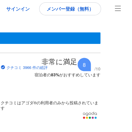
サインイン
メンバー登録（無料）
です。
であるため、これから宿泊選びをされるユーザーにとっても参考となる
非常に満足
8
クチコミ 3966 件の総評
/
10
宿泊者の
83
%
がおすすめしています
クチコミはアゴダ®の利用者のみから投稿されていま
す