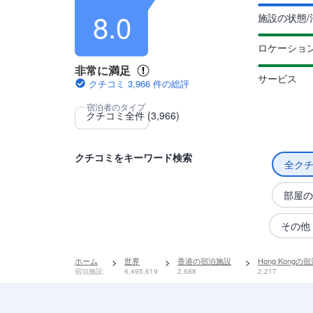
8.0
施設の状態/
ロケーショ
非常に満足
サービス
クチコミ 3,966 件の総評
クチコミをキーワード検索
全ク
部屋の
その他
ホーム
>
世界
>
香港の宿泊施設
>
Hong Kongの
宿泊施設:
6,495,619
2,688
2,217