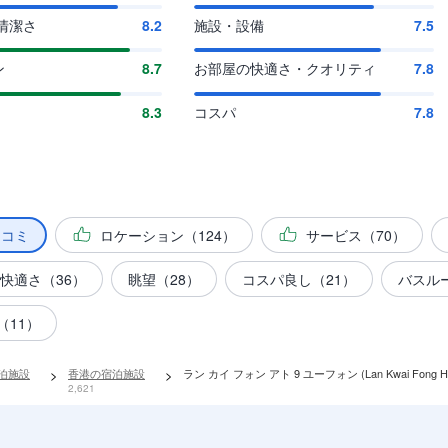
清潔さ
8.2
施設・設備
7.5
ン
8.7
お部屋の快適さ・クオリティ
7.8
8.3
コスパ
7.8
チコミ
ロケーション（124）
サービス（70）
快適さ（36）
眺望（28）
コスパ良し（21）
バスル
（11）
宿泊施設
>
香港の宿泊施設
>
ラン カイ フォン アト 9 ユーフォン (Lan Kwai Fong Hote
2,621