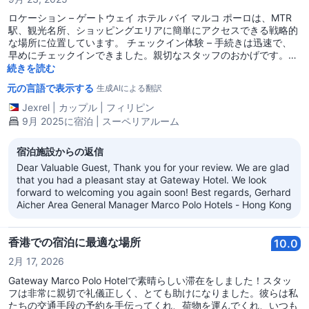
ロケーション – ゲートウェイ ホテル バイ マルコ ポーロは、MTR
駅、観光名所、ショッピングエリアに簡単にアクセスできる戦略的
な場所に位置しています。 チェックイン体験 – 手続きは迅速で、
早めにチェックインできました。親切なスタッフのおかげです。荷
物の保管はロビーで便利に利用できます。 部屋 – 清潔で整頓され
続きを読む
ており、ミニバーは毎日補充されます。アメニティも部屋に用意さ
元の言語で表示する
生成AIによる翻訳
れています。 サービス – スタッフは素晴らしく、とても対応が良
かったです。特に水の追加リクエストには頻繁に応じてくれまし
Jexrel
|
カップル
|
フィリピン
た。 チェックアウト – 手続きは迅速かつスムーズでした。スタッ
9月 2025に宿泊 | スーペリアルーム
フにチェックアウトすることを伝えると、すぐに手伝ってくれまし
た。 全体的に – 観光名所、駅、ショッピングエリアに近いゲート
宿泊施設からの返信
ウェイ ホテルへの宿泊を強くお勧めします。スタッフのホスピタリ
ティも称賛に値します。
Dear Valuable Guest, Thank you for your review. We are glad
that you had a pleasant stay at Gateway Hotel. We look
forward to welcoming you again soon! Best regards, Gerhard
Aicher Area General Manager Marco Polo Hotels - Hong Kong
香港での宿泊に最適な場所
10.0
2月 17, 2026
Gateway Marco Polo Hotelで素晴らしい滞在をしました！スタッ
フは非常に親切で礼儀正しく、とても助けになりました。彼らは私
たちの交通手段の予約を手伝ってくれ、荷物を運んでくれ、いつも