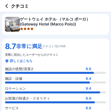
4 out of 5 stars
施設の状態/清潔さ
施設・設備
ロケーション
お部屋の快適さ・クオリティ
サービス
コスパ
クチコミ
ゲートウェイ ホテル （マルコ ポーロ）
(Gateway Hotel (Marco Polo))
8.7
非常に満足
クチコミ16,174件
実際に宿泊したユーザーからのクチコミ
詳しくはこちら
施設の状態/清潔さ
8.8
施設・設備
8.4
ロケーション
9.4
お部屋の快適さ・クオリティ
8.9
サービス
8.8