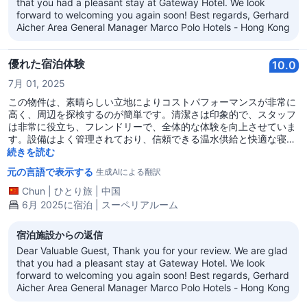
that you had a pleasant stay at Gateway Hotel. We look
forward to welcoming you again soon! Best regards, Gerhard
Aicher Area General Manager Marco Polo Hotels - Hong Kong
優れた宿泊体験
10.0
7月 01, 2025
この物件は、素晴らしい立地によりコストパフォーマンスが非常に
高く、周辺を探検するのが簡単です。清潔さは印象的で、スタッフ
は非常に役立ち、フレンドリーで、全体的な体験を向上させていま
す。設備はよく管理されており、信頼できる温水供給と快適な寝具
が整っています。交通手段も便利で、滞在中の移動がスムーズで
続きを読む
す。
元の言語で表示する
生成AIによる翻訳
Chun
|
ひとり旅
|
中国
6月 2025に宿泊 | スーペリアルーム
宿泊施設からの返信
Dear Valuable Guest, Thank you for your review. We are glad
that you had a pleasant stay at Gateway Hotel. We look
forward to welcoming you again soon! Best regards, Gerhard
Aicher Area General Manager Marco Polo Hotels - Hong Kong