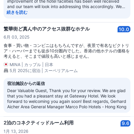
improvement of the hotel facilities has been well received
and our team will look into addressing this accordingly. We
thank you for your comments and suggestions as they are
続きを読む
indeed crucial in supporting our improvement efforts. We are
delighted to learn that in spite of the above, you did have an
enjoyable stay with us and we look forward to welcoming
繁華街ど真ん中のアクセス抜群なホテル
10.0
you back at Gateway Hotel. Best regards, Gerhard Aicher
6月 03, 2025
Area General Manager Marco Polo Hotels - Hong Kong
食事・買い物・コンビニはもちろんですが、夜景で有名なビクトリ
ア・ハーバーまでも徒歩10分圏内でした。香港の他ホテルの価格を
考えると、そこまで値段も高いと感じません。
MINA
|
カップル
|
日本
5月 2025に宿泊 | スーペリアルーム
宿泊施設からの返信
Dear Valuable Guest, Thank you for your review. We are glad
that you had a pleasant stay at Gateway Hotel. We look
forward to welcoming you again soon! Best regards, Gerhard
Aicher Area General Manager Marco Polo Hotels - Hong Kong
2泊のコネクティッドルーム利用
9.6
1月 13, 2026