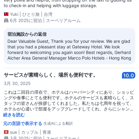
to check-in and helping with luggage storage.
Yuki
|
ひとり旅
|
台湾
6月 2025に宿泊 | スーペリアルーム
宿泊施設からの返信
Dear Valuable Guest, Thank you for your review. We are glad
that you had a pleasant stay at Gateway Hotel. We look
forward to welcoming you again soon! Best regards, Gerhard
Aicher Area General Manager Marco Polo Hotels - Hong Kong
サービスが素晴らしく、場所も便利です。
10.0
3月 30, 2025
これは二回目の滞在で、ホテルはハーバーシティにあり、ショッピ
ングや食事にとても便利です。ホテルのサービスも素晴らしく、ス
タッフの皆さんが挨拶してくれました。私たちは七周年を祝って、
ホテルが心遣いで部屋をアップグレードしてくれ、さらにシャンパ
ンを贈って祝福してくれました。今回の旅は非常に満足でした。
続きを読む
元の言語で表示する
生成AIによる翻訳
sue
|
カップル
|
香港
3月 2025に宿泊 | スーペリアルーム