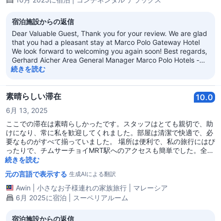
宿泊施設からの返信
Dear Valuable Guest, Thank you for your review. We are glad
that you had a pleasant stay at Marco Polo Gateway Hotel
We look forward to welcoming you again soon! Best regards,
Gerhard Aicher Area General Manager Marco Polo Hotels -
Hong Kong
続きを読む
素晴らしい滞在
10.0
6月 13, 2025
ここでの滞在は素晴らしかったです。スタッフはとても親切で、助
けになり、常に私を歓迎してくれました。部屋は清潔で快適で、必
要なものがすべて揃っていました。 場所は便利で、私の旅行にはぴ
ったりで、チムサーチョイMRT駅へのアクセスも簡単でした。全体
的に非常に快適な体験でした – このホテルを他の人にぜひ勧めたい
続きを読む
と思いますし、将来再訪したいです。素晴らしいおもてなしをあり
元の言語で表示する
生成AIによる翻訳
がとうございました！
Awin
|
小さなお子様連れの家族旅行
|
マレーシア
6月 2025に宿泊 | スーペリアルーム
宿泊施設からの返信