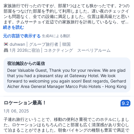
家族旅行で行ったのですが、部屋1つはとても狭かったです。2つの
部屋をつなげた部屋を予約して利用しました。遅い夜のチェックイ
ンも問題なく、全ての設備に満足しました。位置は最高級だと思い
ます。チムサーチョイ近辺での家族旅行を計画しているなら、ぜひ
お勧めします。
続きを読む
元の言語で表示する
生成AIによる翻訳
duhwan
|
グループ旅行者
|
韓国
1月 2026に宿泊 | コネクティング スーペリアルーム
宿泊施設からの返信
Dear Valuable Guest, Thank you for your review. We are glad
that you had a pleasant stay at Gateway Hotel. We look
forward to welcoming you again soon! Best regards, Gerhard
Aicher Area General Manager Marco Polo Hotels - Hong Kong
ロケーション最高！
9.2
1月 06, 2025
子連れ旅行ということで、移動の便利さ重視でこのホテルにしまし
た。ロケーションはもちろんのこと部屋も広く清潔感があり安心し
て泊まることができました。朝食バイキングの種類も豊富で満足で