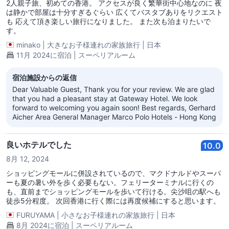
2人親子旅、初めての香港。 アクセスが良く繁華街中心地なのに 夜
は静かで部屋は十分すぎるぐらい 広くてバスタブありをリクエスト
も 応えて頂き楽しい旅行になりました。 また次も泊まりたいで
す。
minako
|
大きなお子様連れの家族旅行
|
日本
11月 2024に宿泊 | スーペリアルーム
宿泊施設からの返信
Dear Valuable Guest, Thank you for your review. We are glad
that you had a pleasant stay at Gateway Hotel. We look
forward to welcoming you again soon! Best regards, Gerhard
Aicher Area General Manager Marco Polo Hotels - Hong Kong
良いホテルでした
10.0
8月 12, 2024
ショッピングモールに併設されているので、マクドナルドやスーパ
ーも夏の暑い外を歩く必要もない。フェリーターミナルに行くの
も、直前までショッピングモールを歩いて行ける。尖沙咀の駅へも
徒歩5分程度。 次回香港に行く際には再度候補にすると思います。
FURUYAMA
|
小さなお子様連れの家族旅行
|
日本
8月 2024に宿泊 | スーペリアルーム