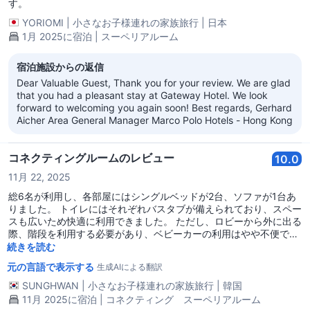
す。
YORIOMI
|
小さなお子様連れの家族旅行
|
日本
1月 2025に宿泊 | スーペリアルーム
宿泊施設からの返信
Dear Valuable Guest, Thank you for your review. We are glad
that you had a pleasant stay at Gateway Hotel. We look
forward to welcoming you again soon! Best regards, Gerhard
Aicher Area General Manager Marco Polo Hotels - Hong Kong
コネクティングルームのレビュー
10.0
11月 22, 2025
総6名が利用し、各部屋にはシングルベッドが2台、ソファが1台あ
りました。 トイレにはそれぞれバスタブが備えられており、スペー
スも広いため快適に利用できました。 ただし、ロビーから外に出る
際、階段を利用する必要があり、ベビーカーの利用はやや不便でし
た。
続きを読む
元の言語で表示する
生成AIによる翻訳
SUNGHWAN
|
小さなお子様連れの家族旅行
|
韓国
11月 2025に宿泊 | コネクティング スーペリアルーム