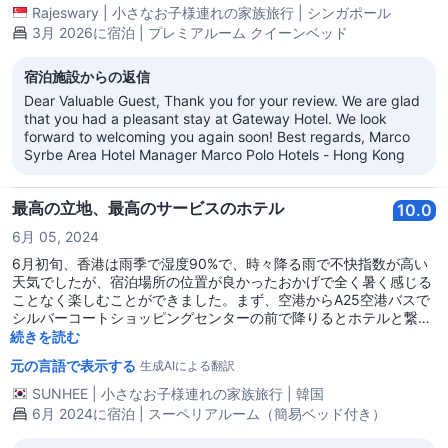
Rajeswary
|
小さなお子様連れの家族旅行
|
シンガポール
3月 2026に宿泊 | プレミアルーム クイーンベッド
宿泊施設からの返信
Dear Valuable Guest, Thank you for your review. We are glad
that you had a pleasant stay at Gateway Hotel. We look
forward to welcoming you again soon! Best regards, Marco
Syrbe Area Hotel Manager Marco Polo Hotels - Hong Kong
最高の立地、最高のサービスのホテル
10.0
6月 05, 2024
6月初旬、香港は雨季で湿度90%で、時々降る雨で不快指数が高い
天気でしたが、宿泊場所の位置が良かったおかげで全く暑く感じる
ことなく楽しむことができました。まず、空港からA25空港バスで
シルバーコートショッピングセンターの前で降りるとホテルと繋が
っていてとても便利でした。また、シルバーコート内にある鼎泰豊
続きを読む
で食事をすることをおすすめします。ハーバーシティと繋がってい
元の言語で表示する
生成AIによる翻訳
るショッピングセンターを回ると涼しく、恋人の道やスターフェリ
ーで香港島へ行ったり、地下鉄で移動するのもとても良かったで
SUNHEE
|
小さなお子様連れの家族旅行
|
韓国
す。
6月 2024に宿泊 | スーペリアルーム（簡易ベッド付き）