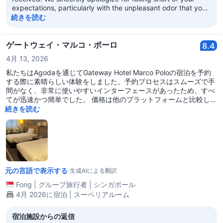
expectations, particularly with the unpleasant odor that you
have encountered during your recent visit. Rest assured that
続きを読む
necessary action has been taken to ensure the smell
problem is rectified immediately. Your comments and
suggestions are much appreciated as they are indeed
ゲートウェイ・マルコ・ポーロ
8.4
crucial in supporting our improvement efforts. Thanks for
4月 13, 2026
giving us the opportunity to accommodate you. We look
forward to serving you again in the future. Best regards,
私たちはAgodaを通じてGateway Hotel Marco Poloの宿泊を予約
Gerhard Aicher Area General Manager Marco Polo Hotels –
する際に素晴らしい体験をしました。予約プロセスはスムーズで手
Hong Kong
間がなく、非常に使いやすいインターフェースがあったため、すべ
てが迅速かつ簡単でした。 価格は他のプラットフォームと比較して
競争力があり、滞在がさらに価値のあるものになりました。ホテル
続きを読む
自体は期待を上回り、部屋は広々としていて清潔で非常に快適でし
た。 スタッフは宿泊中ずっと丁寧で親切で、体験をさらに快適なも
のにしてくれました。ロケーションは素晴らしく、バスやMTRへの
アクセスが容易で、特に買い物や食事に便利な多くの観光スポット
まで歩いて行ける距離にあります。 全体として、便利で信頼できる
予約体験と素晴らしい宿泊を組み合わせたものでした。私たちは間
元の言語で表示する
違いなく再びAgodaを利用し、今後Gateway Hotel Marco Poloに
生成AIによる翻訳
宿泊することを検討します。
Fong
|
グループ旅行者
|
シンガポール
4月 2026に宿泊 | スーペリアルーム
宿泊施設からの返信