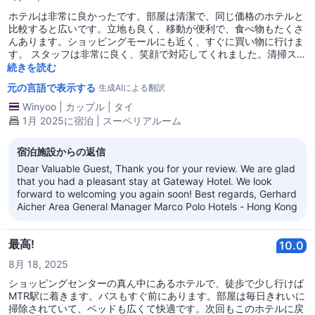
ホテルは非常に良かったです。部屋は清潔で、同じ価格のホテルと
比較すると広いです。立地も良く、移動が便利で、食べ物もたくさ
んあります。ショッピングモールにも近く、すぐに買い物に行けま
す。 スタッフは非常に良く、笑顔で対応してくれました。清掃スタ
ッフは英語のコミュニケーションがあまり得意ではないかもしれま
続きを読む
せんが、一生懸命にコミュニケーションをとろうとしてくれて、サ
元の言語で表示する
生成AIによる翻訳
ポートも充実しています。 ホテルではガラス瓶の水を2本使ってい
ます。清掃スタッフにお願いすれば、追加で請求できます。
Winyoo
|
カップル
|
タイ
1月 2025に宿泊 | スーペリアルーム
宿泊施設からの返信
Dear Valuable Guest, Thank you for your review. We are glad
that you had a pleasant stay at Gateway Hotel. We look
forward to welcoming you again soon! Best regards, Gerhard
Aicher Area General Manager Marco Polo Hotels - Hong Kong
最高!
10.0
8月 18, 2025
ショッピングセンターの真ん中にあるホテルで、徒歩で少し行けば
MTR駅に着きます。バスもすぐ前にあります。部屋は毎日きれいに
掃除されていて、ベッドも広くて快適です。次回もこのホテルに戻