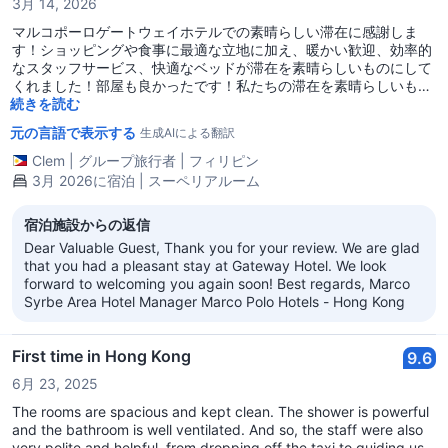
3月 14, 2026
マルコポーロゲートウェイホテルでの素晴らしい滞在に感謝しま
す！ショッピングや食事に最適な立地に加え、暖かい歓迎、効率的
なスタッフサービス、快適なベッドが滞在を素晴らしいものにして
くれました！部屋も良かったです！私たちの滞在を素晴らしいもの
にしてくれたゲートウェイチームに感謝します！
続きを読む
元の言語で表示する
生成AIによる翻訳
Clem
|
グループ旅行者
|
フィリピン
3月 2026に宿泊 | スーペリアルーム
宿泊施設からの返信
Dear Valuable Guest, Thank you for your review. We are glad
that you had a pleasant stay at Gateway Hotel. We look
forward to welcoming you again soon! Best regards, Marco
Syrbe Area Hotel Manager Marco Polo Hotels - Hong Kong
First time in Hong Kong
9.6
6月 23, 2025
The rooms are spacious and kept clean. The shower is powerful
and the bathroom is well ventilated. And so, the staff were also
very polite and helpful, from dropping off the taxi to guiding us