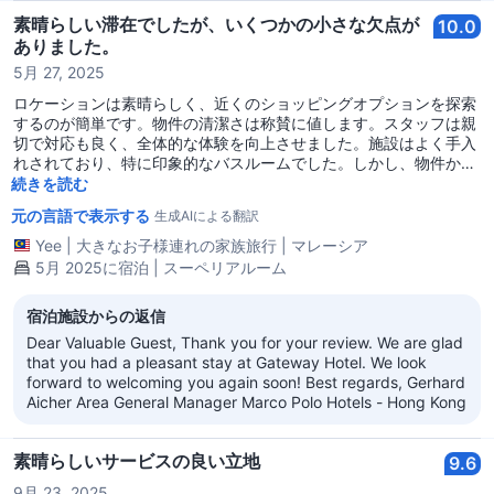
素晴らしい滞在でしたが、いくつかの小さな欠点が
10.0
ありました。
5月 27, 2025
ロケーションは素晴らしく、近くのショッピングオプションを探索
するのが簡単です。物件の清潔さは称賛に値します。スタッフは親
切で対応も良く、全体的な体験を向上させました。施設はよく手入
れされており、特に印象的なバスルームでした。しかし、物件から
の景色は最高ではありませんでしたが、素晴らしい滞在を大きく損
続きを読む
なうことはありませんでした。
元の言語で表示する
生成AIによる翻訳
Yee
|
大きなお子様連れの家族旅行
|
マレーシア
5月 2025に宿泊 | スーペリアルーム
宿泊施設からの返信
Dear Valuable Guest, Thank you for your review. We are glad
that you had a pleasant stay at Gateway Hotel. We look
forward to welcoming you again soon! Best regards, Gerhard
Aicher Area General Manager Marco Polo Hotels - Hong Kong
素晴らしいサービスの良い立地
9.6
9月 23, 2025