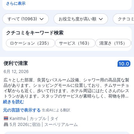
さらに表示
すべて (10963)
お役立ち度が高い順
クチコミ全
クチコミをキーワード検索
ロケーション（235）
サービス（163）
清潔さ（115）
便利で清潔
10.0
6月 12, 2026
広々とした部屋、良質なバスルーム設備、シャワー用の高品質な製
品があります。ショッピングモールに位置しており、チムサーチョ
イ駅からも近く、歩いて行けます。ホテル周辺にはたくさんのレス
トランがあります。スタッフのサービスが素晴らしく、荷物を持っ
てくれたり、タクシーを呼んでくれたり、宿泊客のケアをしっかり
続きを読む
行ってくれます。清掃スタッフは最高で、宿泊客が何をどこに置い
元の言語で表示する
生成AIによる翻訳
たかをよく観察しており、快適に過ごせるように製品を補充してく
れます。
Kanittha
|
カップル
|
タイ
5月 2026に宿泊 | スーペリアルーム