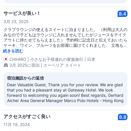
サービスが良い！
8.4
3月 23, 2025
クラブラウンジの使えるスイートに泊まりました。 （利用は大人の
みなので子どもはラウンジに入れませんでしたがジュースをテイク
アウトに持たせてもらえました） 予約時に記念日と伝えておいたら
ケーキ、ワイン、フルーツをお部屋に届けてくれました。 立地も良
くスターフェリー乗り場まですぐなのと、ホテルがハーバーシティ
続きを読む
の建物内にあるので買い物や食事にも困りません。 ペニンシュラに
CHIHIRO
|
小さなお子様連れの家族旅行
|
日本
もシンフォニーオブライツの見える海沿いにも徒歩で10分以内でし
3月 2025に宿泊 | スーペリア スイート
た。
宿泊施設からの返信
Dear Valuable Guest, Thank you for your review. We are glad
that you had a pleasant stay at Gateway Hotel. We look
forward to welcoming you again soon! Best regards, Gerhard
Aicher Area General Manager Marco Polo Hotels - Hong Kong
アクセスがすごく良い
8.8
11月 19, 2024