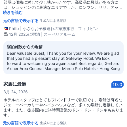
部屋は価格に対して少し狭かったです。高級品に興味がある方に
は、ショッピングに最適なエリアでした。ロンフン、ササ、アップ
ルストアはホテルのすぐ外にあります。ホテルの正面には朝食にぴ
続きを読む
ったりの美味しい茶餐廳もあります。このホテルはハーバーシティ
元の言語で表示する
生成AIによる翻訳
とも直結しているので、香港で最大のショッピングモールを回るの
も問題ありません。
Philip
|
小さなお子様連れの家族旅行
|
フィリピン
12月 2025に宿泊 | スーペリアルーム
宿泊施設からの返信
Dear Valuable Guest, Thank you for your review. We are glad
that you had a pleasant stay at Gateway Hotel. We look
forward to welcoming you again soon! Best regards, Gerhard
Aicher Area General Manager Marco Polo Hotels - Hong Kong
家族に最適
10.0
3月 24, 2026
ホテルのスタッフはとてもフレンドリーで親切です。場所は有名な
ジェニーベーカリーやベイクハウスなど、多くの場所に近接してい
ます。また、徒歩圏内に24時間営業のドン・ドン・ドンキもありま
す。
元の言語で表示する
生成AIによる翻訳