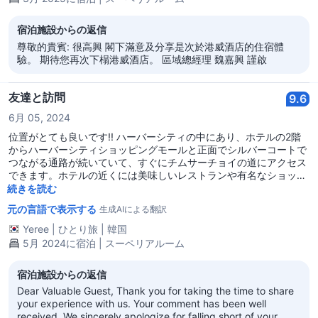
宿泊施設からの返信
尊敬的貴賓: 很高興 閣下滿意及分享是次於港威酒店的住宿體
驗。 期待您再次下榻港威酒店。 區域總經理 魏嘉興 謹啟
友達と訪問
9.6
6月 05, 2024
位置がとても良いです!! ハーバーシティの中にあり、ホテルの2階
からハーバーシティショッピングモールと正面でシルバーコートで
つながる通路が続いていて、すぐにチムサーチョイの道にアクセス
できます。ホテルの近くには美味しいレストランや有名なショッピ
ングモールも多く、天気が悪くてもショッピングモール内を通って
続きを読む
移動できるので非常に便利でした。ハーバーシティを通じてフェリ
元の言語で表示する
生成AIによる翻訳
ーターミナルやバス停もすぐ利用できて良かったし、全体的なルー
ムコンディションも良かったですし、部屋の大きさも非常に広々と
Yeree
|
ひとり旅
|
韓国
していて、トイレも広かったですが、全般的に湿気があり、エアコ
5月 2024に宿泊 | スーペリアルーム
ンからカビの臭いがします。この点が改善されれば申し分ありませ
ん。
宿泊施設からの返信
Dear Valuable Guest, Thank you for taking the time to share
your experience with us. Your comment has been well
received. We sincerely apologize for falling short of your