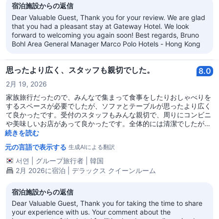
宿泊施設からの返信
Dear Valuable Guest, Thank you for your review. We are glad
that you had a pleasant stay at Gateway Hotel. We look
forward to welcoming you again soon! Best regards, Bruno
Bohl Area General Manager Marco Polo Hotels - Hong Kong
思ったより広く、スタッフも親切でした。
8.0
2月 19, 2026
家族旅行だったので、みんなで集まって食事をしたりおしゃべりを
するスペースが必要でしたが、ソファとテーブルが思ったより広く
て良かったです。受付のスタッフもみんな親切で、周りにコンビニ
や美味しいお店があって良かったです。全体的には清潔でしたが、
デスクの椅子がかなり古くて、トイレから少し湿った臭いがしまし
続きを読む
た。
元の言語で表示する
生成AIによる翻訳
서연
|
グループ旅行者
|
韓国
2月 2026に宿泊 | デラックス クイーンルーム
宿泊施設からの返信
Dear Valuable Guest, Thank you for taking the time to share
your experience with us. Your comment about the