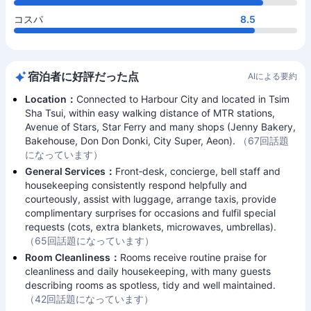
コスパ
8.5
宿泊者に好評だった点
AIによる要約
Location：
Connected to Harbour City and located in Tsim
Sha Tsui, within easy walking distance of MTR stations,
Avenue of Stars, Star Ferry and many shops (Jenny Bakery,
Bakehouse, Don Don Donki, City Super, Aeon).
（67回話題
になっています）
General Services：
Front‑desk, concierge, bell staff and
housekeeping consistently respond helpfully and
courteously, assist with luggage, arrange taxis, provide
complimentary surprises for occasions and fulfil special
requests (cots, extra blankets, microwaves, umbrellas).
（65回話題になっています）
Room Cleanliness：
Rooms receive routine praise for
cleanliness and daily housekeeping, with many guests
describing rooms as spotless, tidy and well maintained.
（42回話題になっています）