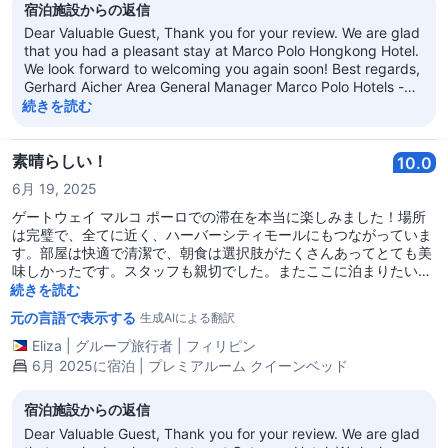
宿泊施設からの返信
Dear Valuable Guest, Thank you for your review. We are glad
that you had a pleasant stay at Marco Polo Hongkong Hotel.
We look forward to welcoming you again soon! Best regards,
Gerhard Aicher Area General Manager Marco Polo Hotels -
Hong Kong
続きを読む
素晴らしい！
10.0
6月 19, 2025
ゲートウェイ マルコ ポーロでの滞在を本当に楽しみました！場所
は完璧で、全てに近く、ハーバーシティモールにもつながっていま
す。部屋は快適で清潔で、朝食は選択肢がたくさんあってとても美
味しかったです。スタッフも親切でした。またここに泊まりたいで
す！
続きを読む
元の言語で表示する
生成AIによる翻訳
Eliza
|
グループ旅行者
|
フィリピン
6月 2025に宿泊 | プレミアルーム クイーンベッド
宿泊施設からの返信
Dear Valuable Guest, Thank you for your review. We are glad